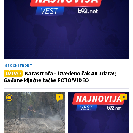
ISTOČNI FRONT
UŽIVO
Katastrofa – izvedeno čak 40 udara!;
Gađane ključne tačke FOTO/VIDEO
2
0