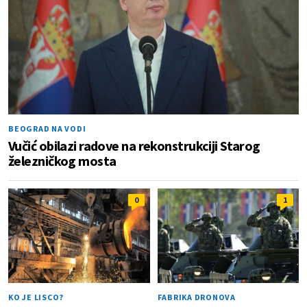
BEOGRAD NA VODI
Vučić obilazi radove na rekonstrukciji Starog
železničkog mosta
0
1
KO JE LISCO?
FABRIKA DRONOVA