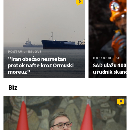
0
POSTAVILI USLOVE
"Iran obećao nesmetan
OBEZBEDILI SE
protok nafte kroz Ormuski
SAD ulažu 400 m
moreuz"
u rudnik skand
Biz
0