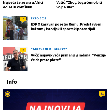
Najveća železara u Africi
Vučić: "Zbog toga ćemo biti
dolazi u komšiluk
vojna sila"
EXPO 2027
0
EXPO karavan posetio Rumu: Predstavljeni
kulturni, istorijski i sportski potencijali
"DRŽAVA NIJE IGRAČKA"
3
Vučić najavio veća primanja građana: "Penzije
će da prate plate"
Info
11