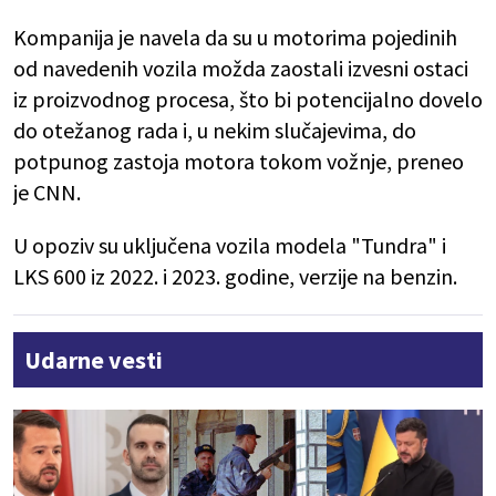
Kompanija je navela da su u motorima pojedinih
od navedenih vozila možda zaostali izvesni ostaci
iz proizvodnog procesa, što bi potencijalno dovelo
do otežanog rada i, u nekim slučajevima, do
potpunog zastoja motora tokom vožnje, preneo
je CNN.
U opoziv su uključena vozila modela "Tundra" i
LKS 600 iz 2022. i 2023. godine, verzije na benzin.
Udarne vesti