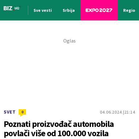
Sve vesti
Srbija
Region
Nova vest
SVET
04.06.2024.
21:14
0
Poznati proizvođač automobila
povlači više od 100.000 vozila