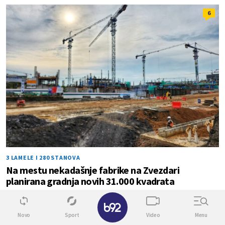
6
3 LAMELE I 280 STANOVA
Na mestu nekadašnje fabrike na Zvezdari
planirana gradnja novih 31.000 kvadrata
✕
6
0
Novo
Sport
Video
Menu