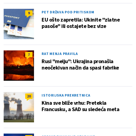
PET DRŽAVA POD PRITISKOM
9
EU ošto zapretila: Ukinite "zlatne
pasoše" ili ostajete bez vize
RAT MENJA PRAVILA
7
Rusi "melju": Ukrajina pronašla
neočekivan način da spasi fabrike
ISTORIJSKA PREKRETNICA
20
Kina sve bliže vrhu: Pretekla
Francusku, a SAD su sledeća meta