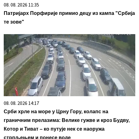
08. 08. 2026 11:35
Патријарх Порфирије примио децу из кампа "Србија
те зове"
08. 08. 2026 14:17
Срби хрле на море у Црну Гору, колапс на
граничним прелазима: Велике гужве и кроз Будву,
Котор и Тиват – ко путује нек се наоружа
стрпљењем и понесе воде