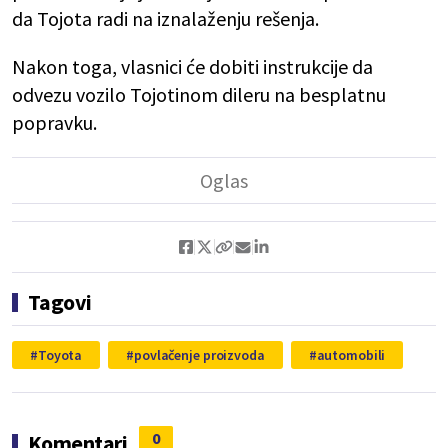
da Tojota radi na iznalaženju rešenja.
Nakon toga, vlasnici će dobiti instrukcije da
odvezu vozilo Tojotinom dileru na besplatnu
popravku.
Tagovi
Toyota
povlačenje proizvoda
automobili
0
Komentari