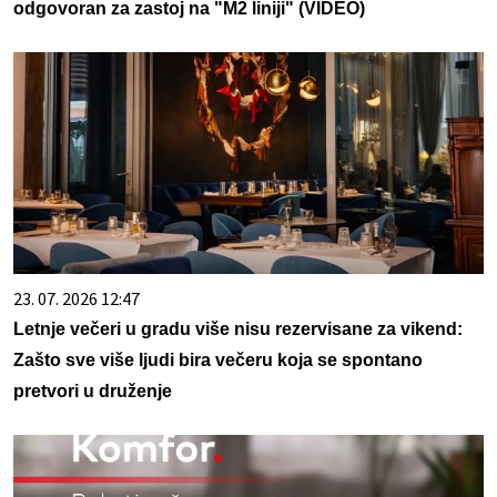
odgovoran za zastoj na "M2 liniji" (VIDEO)
23. 07. 2026 12:47
Letnje večeri u gradu više nisu rezervisane za vikend:
Zašto sve više ljudi bira večeru koja se spontano
pretvori u druženje