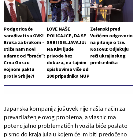
Podgorica će
LOVE NAŠE
Zelenski pred
sarađivati sa OVK!
POLICAJCE, DA SE
Vučićem odgovorio
Bruka za brukom -
SRBI ISELJAVAJU:
na pitanje o tzv.
stiže nam novi
Na KiM ljude
Kosovu: Odjekuju
udarac od "braće":
privode bez
reči ukrajinskog
Crna Gora u
dokaza, na tajnim
predsednika
vojnom paktu
spiskovima više od
protiv Srbije?!
200 pripadnika MUP
Japanska kompanija još uvek nije našla način za
prevazilaženje ovog problema, a vlasnicima
potencijalno problematičnih vozila biće poslato
pismo do kraja jula u kojem će im biti predočeno