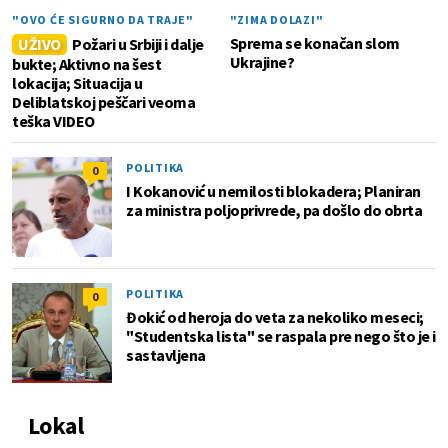
"OVO ĆE SIGURNO DA TRAJE"
"ZIMA DOLAZI"
Sprema se konačan slom
UŽIVO
Požari u Srbiji i dalje
Ukrajine?
bukte; Aktivno na šest
lokacija; Situacija u
Deliblatskoj peščari veoma
teška VIDEO
POLITIKA
0
I Kokanović u nemilosti blokadera; Planiran
za ministra poljoprivrede, pa došlo do obrta
POLITIKA
0
Đokić od heroja do veta za nekoliko meseci;
"Studentska lista" se raspala pre nego što je i
sastavljena
Lokal