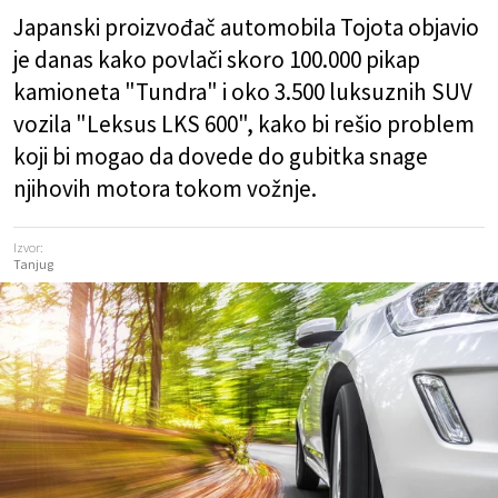
Japanski proizvođač automobila Tojota objavio
je danas kako povlači skoro 100.000 pikap
kamioneta "Tundra" i oko 3.500 luksuznih SUV
vozila "Leksus LKS 600", kako bi rešio problem
koji bi mogao da dovede do gubitka snage
njihovih motora tokom vožnje.
Izvor:
Tanjug