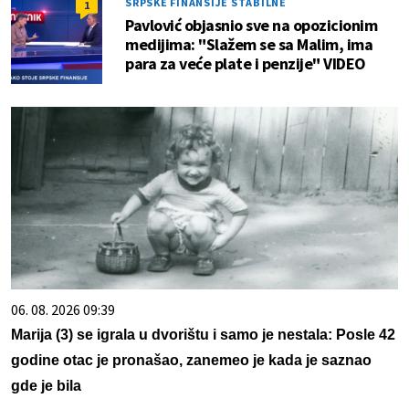
SRPSKE FINANSIJE STABILNE
1
Pavlović objasnio sve na opozicionim
medijima: "Slažem se sa Malim, ima
para za veće plate i penzije" VIDEO
06. 08. 2026 09:39
Marija (3) se igrala u dvorištu i samo je nestala: Posle 42
godine otac je pronašao, zanemeo je kada je saznao
gde je bila