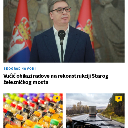
BEOGRAD NA VODI
Vučić obilazi radove na rekonstrukciji Starog
železničkog mosta
0
0