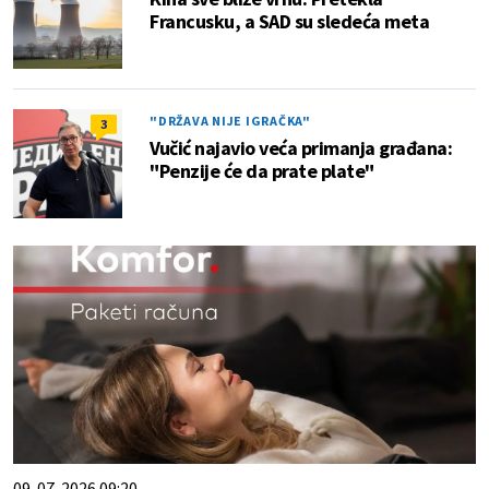
Francusku, a SAD su sledeća meta
"DRŽAVA NIJE IGRAČKA"
3
Vučić najavio veća primanja građana:
"Penzije će da prate plate"
09. 07. 2026 09:20