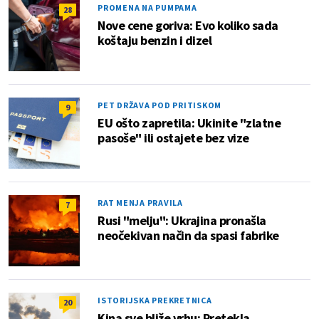
PROMENA NA PUMPAMA
28
Nove cene goriva: Evo koliko sada
koštaju benzin i dizel
PET DRŽAVA POD PRITISKOM
9
EU ošto zapretila: Ukinite "zlatne
pasoše" ili ostajete bez vize
RAT MENJA PRAVILA
7
Rusi "melju": Ukrajina pronašla
neočekivan način da spasi fabrike
ISTORIJSKA PREKRETNICA
20
Kina sve bliže vrhu: Pretekla