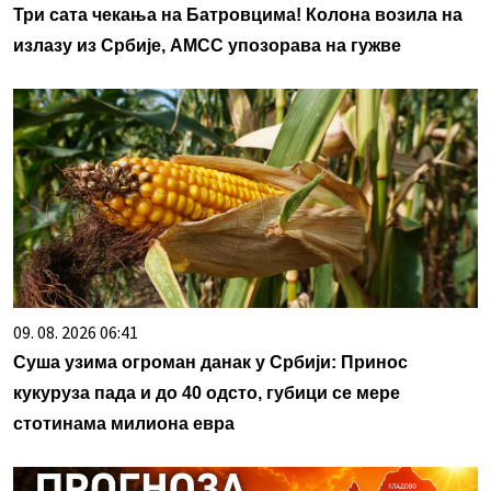
Три сата чекања на Батровцима! Колона возила на
излазу из Србије, АМСС упозорава на гужве
09. 08. 2026 06:41
Суша узима огроман данак у Србији: Принос
кукуруза пада и до 40 одсто, губици се мере
стотинама милиона евра