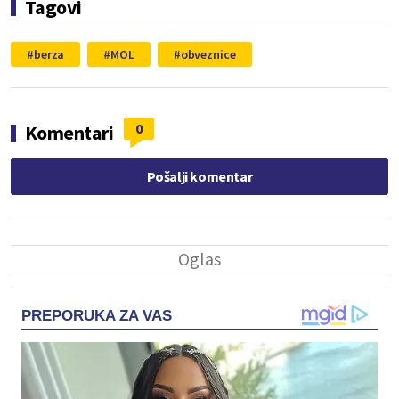
Tagovi
berza
MOL
obveznice
0
Komentari
Pošalji komentar
PREPORUKA ZA VAS