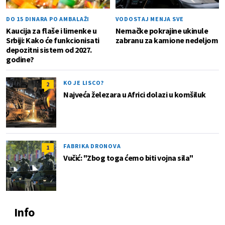
DO 15 DINARA PO AMBALAŽI
VODOSTAJ MENJA SVE
Kaucija za flaše i limenke u
Nemačke pokrajine ukinule
Srbiji: Kako će funkcionisati
zabranu za kamione nedeljom
depozitni sistem od 2027.
godine?
KO JE LISCO?
2
Najveća železara u Africi dolazi u komšiluk
FABRIKA DRONOVA
1
Vučić: "Zbog toga ćemo biti vojna sila"
Info