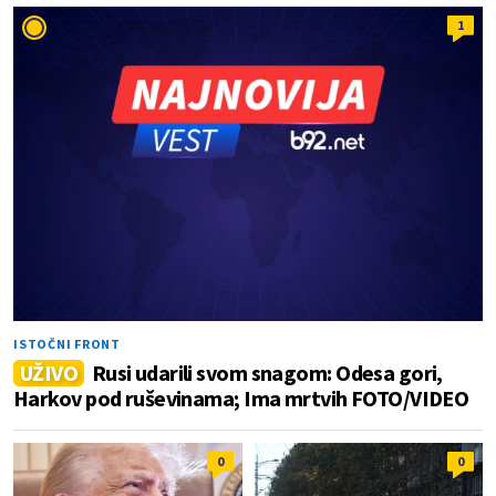
1
ISTOČNI FRONT
UŽIVO
Rusi udarili svom snagom: Odesa gori,
Harkov pod ruševinama; Ima mrtvih FOTO/VIDEO
0
0