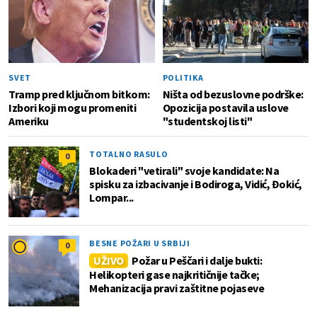
SVET
POLITIKA
Tramp pred ključnom bitkom:
Ništa od bezuslovne podrške:
Izbori koji mogu promeniti
Opozicija postavila uslove
Ameriku
"studentskoj listi"
TOTALNO RASULO
0
Blokaderi "vetirali" svoje kandidate: Na
spisku za izbacivanje i Bodiroga, Vidić, Đokić,
Lompar...
BESNE POŽARI U SRBIJI
0
UŽIVO
Požar u Peščari i dalje bukti:
Helikopteri gase najkritičnije tačke;
Mehanizacija pravi zaštitne pojaseve