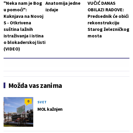
"Neka nam je Bog
Anatomija jedne
VUČIĆ DANAS
u pomoći":
izdaje
OBILAZI RADOVE:
Kuknjava na Novoj
Predsednik će obići
S - Otkrivena
rekonstrukciju
suština lažnih
Starog železničkog
istraživanja i istina
mosta
o blokaderskoj listi
(VIDEO)
Možda vas zanima
0
SVET
MOL kažnjen