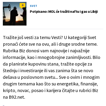
0
SVET
Potpisano: MOL će tražiti naftu i gas u Libiji
Tražite još vesti za temu Vesti? U kategoriji Svet
pronaći ćete sve na ovu, ali i druge srodne teme.
Rubrika Biz donosi vam najnovije i najvažnije
informacije, kao i mnogobrojne zanimljivosti. Bilo
da planirate kupovinu stana, tražite opcije za
štednju i investiranje ili vas zanima šta se novo
dešava u poslovnom svetu... Sve o ovim i mnogim
drugim temama kao što su energetika, finansije,
kripto, novac, posao i karijera čitajte u rubrici Biz
na B92.net.