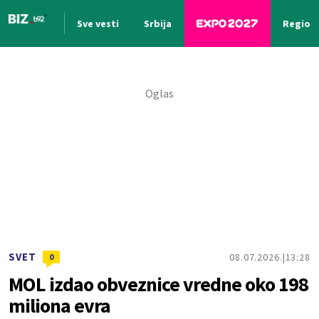
Sve vesti
Srbija
Region
Nova vest
SVET
08.07.2026.
13:28
0
MOL izdao obveznice vredne oko 198
miliona evra