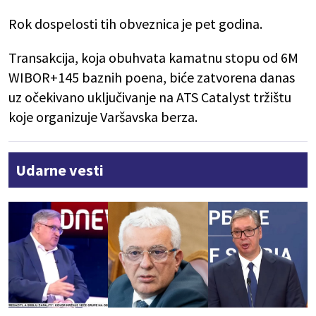
Rok dospelosti tih obveznica je pet godina.
Transakcija, koja obuhvata kamatnu stopu od 6M
WIBOR+145 baznih poena, biće zatvorena danas
uz očekivano uključivanje na ATS Catalyst tržištu
koje organizuje Varšavska berza.
Udarne vesti