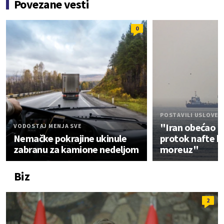
Povezane vesti
0
POSTAVILI USLOVE
"Iran obećao 
VODOSTAJ MENJA SVE
Nemačke pokrajine ukinule
protok nafte k
zabranu za kamione nedeljom
moreuz"
Biz
2