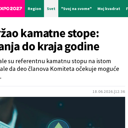
Region
Svet
"Svoj na svome"
Moj kvadrat
ržao kamatne stope:
nja do kraja godine
ale su referentnu kamatnu stopu na istom
azale da deo članova Komiteta očekuje moguće
.
18.06.2026.
12:36