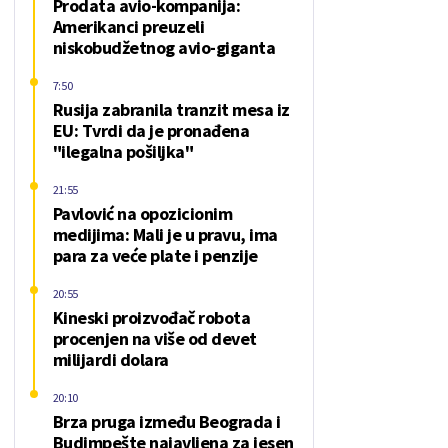
Prodata avio-kompanija:
Amerikanci preuzeli
niskobudžetnog avio-giganta
7:50
Rusija zabranila tranzit mesa iz
EU: Tvrdi da je pronađena
"ilegalna pošiljka"
21:55
Pavlović na opozicionim
medijima: Mali je u pravu, ima
para za veće plate i penzije
20:55
Kineski proizvođač robota
procenjen na više od devet
milijardi dolara
20:10
Brza pruga između Beograda i
Budimpešte najavljena za jesen