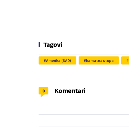
Tagovi
Amerika (SAD)
kamatna stopa
Komentari
0