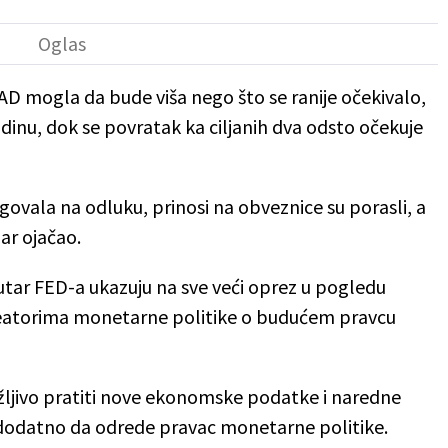
 SAD mogla da bude viša nego što se ranije očekivalo,
inu, dok se povratak ka ciljanih dva odsto očekuje
govala na odluku, prinosi na obveznice su porasli, a
ar ojačao.
nutar FED-a ukazuju na sve veći oprez u pogledu
 kreatorima monetarne politike o budućem pravcu
žljivo pratiti nove ekonomske podatke i naredne
i dodatno da odrede pravac monetarne politike.