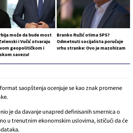
rbija može da bude most
Branko Ružić otima SPS?
Zelenski i Vučić otvaraju
Odmetnuti socijalista poručuje
ovom geopolitičkom i
vrhu stranke: Ovo je mazohizam
skom savezu!
i format saopštenja ocenjuje se kao znak promene
nke.
nio je da davanje unapred definisanih smernica o
no u trenutnim ekonomskim uslovima, ističući da će
odataka.