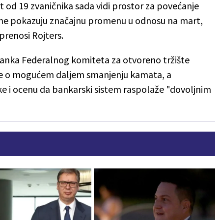
od 19 zvaničnika sada vidi prostor za povećanje
ene pokazuju značajnu promenu u odnosu na mart,
prenosi Rojters.
anka Federalnog komiteta za otvoreno tržište
ije o mogućem daljem smanjenju kamata, a
e i ocenu da bankarski sistem raspolaže "dovoljnim