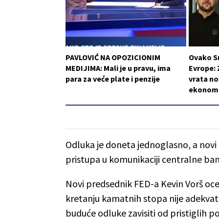
PAVLOVIĆ NA OPOZICIONIM
Ovako S
MEDIJIMA: Mali je u pravu, ima
Evrope: 
para za veće plate i penzije
vrata n
ekonom
Odluka je doneta jednoglasno, a nov
pristupa u komunikaciji centralne ba
Novi predsednik FED-a Kevin Vorš oce
kretanju kamatnih stopa nije adekvat
buduće odluke zavisiti od pristiglih p