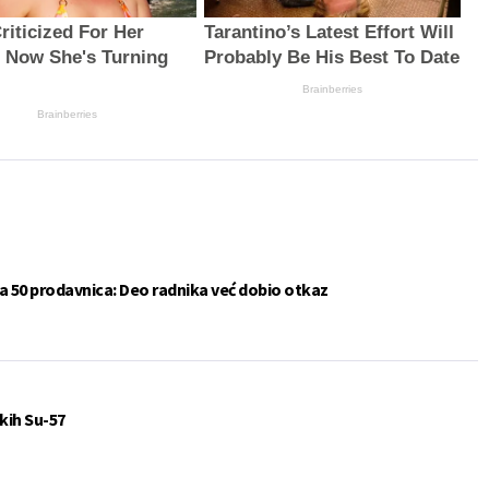
riticized For Her
Tarantino’s Latest Effort Will
, Now She's Turning
Probably Be His Best To Date
Brainberries
Brainberries
a 50 prodavnica: Deo radnika već dobio otkaz
kih Su-57