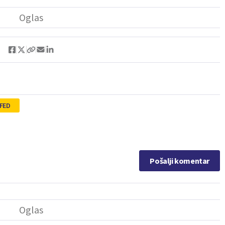
FED
Pošalji komentar