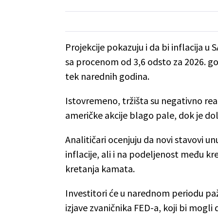
Projekcije pokazuju i da bi inflacija u
sa procenom od 3,6 odsto za 2026. god
tek narednih godina.
Istovremeno, tržišta su negativno rea
američke akcije blago pale, dok je dol
Analitičari ocenjuju da novi stavovi u
inflacije, ali i na podeljenost među
kretanja kamata.
Investitori će u narednom periodu pa
izjave zvaničnika FED-a, koji bi mogl