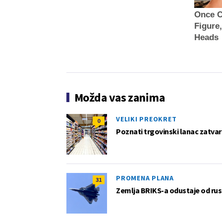
Once C
Figure
Heads
Možda vas zanima
VELIKI PREOKRET
0
Poznati trgovinski lanac zatvar
PROMENA PLANA
31
Zemlja BRIKS-a odustaje od rus