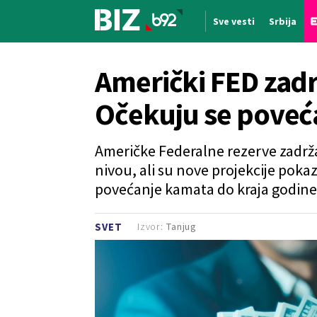
Sve vesti
Srbija
Nova vest
Američki FED zad
Očekuju se poveća
Američke Federalne rezerve zadrž
nivou, ali su nove projekcije pok
povećanje kamata do kraja godine
Izvor:
Tanjug
SVET