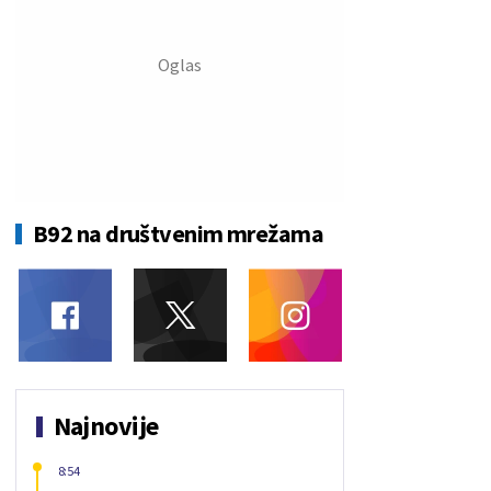
B92 na društvenim mrežama
Najnovije
8:54