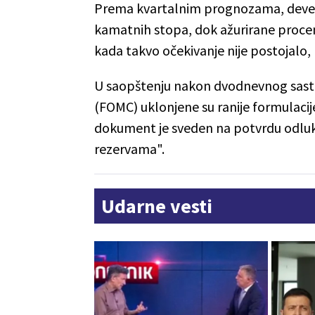
Prema kvartalnim prognozama, devet 
kamatnih stopa, dok ažurirane proc
kada takvo očekivanje nije postojalo, 
U saopštenju nakon dvodnevnog sast
(FOMC) uklonjene su ranije formulac
dokument je sveden na potvrdu odluk
rezervama".
Udarne vesti