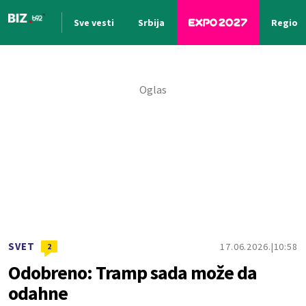
Sve vesti
Srbija
Region
Nova vest
SVET
17.06.2026.
10:58
2
Odobreno: Tramp sada može da
odahne