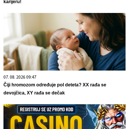
karijeru!
07. 08. 2026 09:47
Čiji hromozom određuje pol deteta? XX rađa se
devojčica, XY rađa se dečak