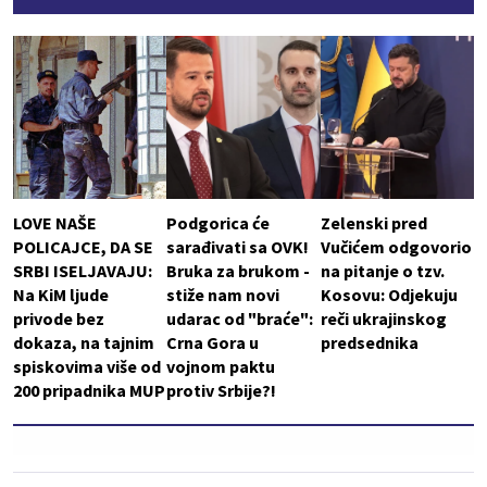
LOVE NAŠE
Podgorica će
Zelenski pred
POLICAJCE, DA SE
sarađivati sa OVK!
Vučićem odgovorio
SRBI ISELJAVAJU:
Bruka za brukom -
na pitanje o tzv.
Na KiM ljude
stiže nam novi
Kosovu: Odjekuju
privode bez
udarac od "braće":
reči ukrajinskog
dokaza, na tajnim
Crna Gora u
predsednika
spiskovima više od
vojnom paktu
200 pripadnika MUP
protiv Srbije?!