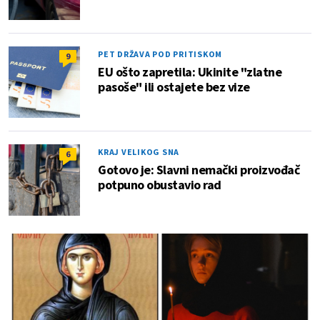
PET DRŽAVA POD PRITISKOM
9
EU ošto zapretila: Ukinite "zlatne
pasoše" ili ostajete bez vize
KRAJ VELIKOG SNA
6
Gotovo je: Slavni nemački proizvođač
potpuno obustavio rad