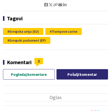
Tagovi
Evropska unija (EU)
Trampove carine
Evropski parlament (EP)
2
Komentari
Pogledaj komentare
Pošalji komentar