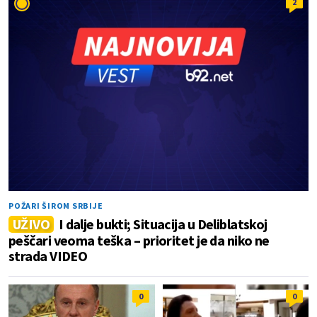
2
POŽARI ŠIROM SRBIJE
UŽIVO
I dalje bukti; Situacija u Deliblatskoj
peščari veoma teška – prioritet je da niko ne
strada VIDEO
0
0