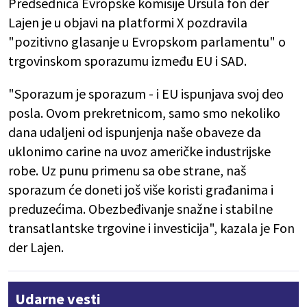
Predsednica Evropske komisije Ursula fon der
Lajen je u objavi na platformi X pozdravila
"pozitivno glasanje u Evropskom parlamentu" o
trgovinskom sporazumu između EU i SAD.
"Sporazum je sporazum - i EU ispunjava svoj deo
posla. Ovom prekretnicom, samo smo nekoliko
dana udaljeni od ispunjenja naše obaveze da
uklonimo carine na uvoz američke industrijske
robe. Uz punu primenu sa obe strane, naš
sporazum će doneti još više koristi građanima i
preduzećima. Obezbeđivanje snažne i stabilne
transatlantske trgovine i investicija", kazala je Fon
der Lajen.
Udarne vesti