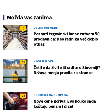
Možda vas zanima
VELIKI PREOKRET
0
Poznati trgovinski lanac zatvara 50
prodavnica: Deo radnika već dobio
otkaz
NOVI USLOVI
11
Želite da živite ili radite u Sloveniji?
Država menja pravila za strance
PROMENA NA PUMPAMA
28
Nove cene goriva: Evo koliko sada
koštaju benzin i dizel