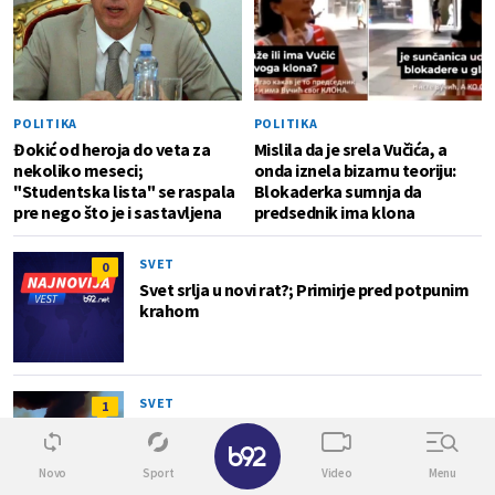
POLITIKA
POLITIKA
Đokić od heroja do veta za
Mislila da je srela Vučića, a
nekoliko meseci;
onda iznela bizarnu teoriju:
"Studentska lista" se raspala
Blokaderka sumnja da
pre nego što je i sastavljena
predsednik ima klona
SVET
0
Svet srlja u novi rat?; Primirje pred potpunim
krahom
SVET
1
Haos kod Omana: Nepoznati projektil
✕
pogodio brod FOTO
Novo
Sport
Video
Menu