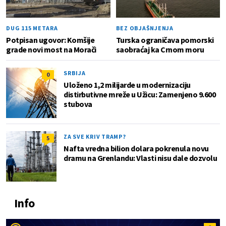
DUG 115 METARA
BEZ OBJAŠNJENJA
Potpisan ugovor: Komšije
Turska ograničava pomorski
grade novi most na Morači
saobraćaj ka Crnom moru
SRBIJA
0
Uloženo 1,2 milijarde u modernizaciju
distirbutivne mreže u Užicu: Zamenjeno 9.600
stubova
ZA SVE KRIV TRAMP?
5
Nafta vredna bilion dolara pokrenula novu
dramu na Grenlandu: Vlasti nisu dale dozvolu
Info