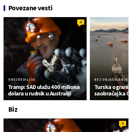
Povezane vesti
0
OBEZBEDILI SE
BEZ OBJAŠNJENJA
Tramp: SAD ulažu 400 miliona
Turska ograni
dolara u rudnik u Australiji
saobraćaj ka 
Biz
0