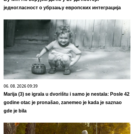
једногласност о убрзању европских интеграција
06. 08. 2026 09:39
Marija (3) se igrala u dvorištu i samo je nestala: Posle 42
godine otac je pronašao, zanemeo je kada je saznao
gde je bila