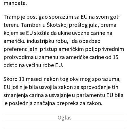
mandata.
Tramp je postigao sporazum sa EU na svom golf
terenu Tarnberi u Škotskoj prošlog jula, prema
kojem se EU složila da ukine uvozne carine na
američku industrijsku robu, i da obezbedi
preferencijalni pristup američkim poljoprivrednim
proizvodima u zamenu za američke carine od 15
odsto na većinu robe EU.
Skoro 11 meseci nakon tog okvirnog sporazuma,
EU još nije bila usvojila zakon za sprovođenje tih
smanjenja carina a usvajanje u parlamentu EU bila
je poslednja značajna prepreka za zakon.