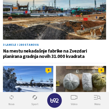
3 LAMELE I 280 STANOVA
Na mestu nekadašnje fabrike na Zvezdari
planirana gradnja novih 31.000 kvadrata
6
0
✕
Novo
Sport
Video
Menu
ŠIRENJE KOPAONIKA
HAPŠENJE U KRUŠEVCU