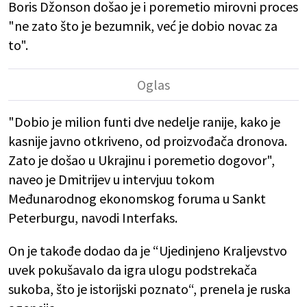
Boris Džonson došao je i poremetio mirovni proces
"ne zato što je bezumnik, već je dobio novac za
to".
"Dobio je milion funti dve nedelje ranije, kako je
kasnije javno otkriveno, od proizvođača dronova.
Zato je došao u Ukrajinu i poremetio dogovor",
naveo je Dmitrijev u intervjuu tokom
Međunarodnog ekonomskog foruma u Sankt
Peterburgu, navodi Interfaks.
On je takođe dodao da je “Ujedinjeno Kraljevstvo
uvek pokušavalo da igra ulogu podstrekača
sukoba, što je istorijski poznato“, prenela je ruska