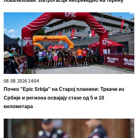
локализован: Ватрогасци непрекидно на терену
08. 08. 2026 14:04
Почео "Epic Srbija" на Старој планини: Тркачи из
Србије и региона освајају стазе од 5 и 10
километара