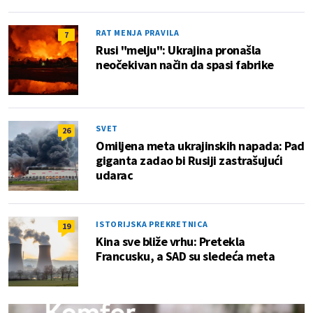
RAT MENJA PRAVILA
7
Rusi "melju": Ukrajina pronašla
neočekivan način da spasi fabrike
SVET
26
Omiljena meta ukrajinskih napada: Pad
giganta zadao bi Rusiji zastrašujući
udarac
ISTORIJSKA PREKRETNICA
19
Kina sve bliže vrhu: Pretekla
Francusku, a SAD su sledeća meta