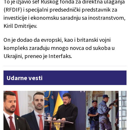
To je izjavio šef Ruskog fonda za direktna ulaganja
(RFDIF) i specijalni predsednički predstavnik za
investicije i ekonomsku saradnju sa inostranstvom,
Kiril Dmitrijev.
On je dodao da evropski, kao i britanski vojni
kompleks zarađuju mnogo novca od sukoba u
Ukrajini, preneo je Interfaks.
Udarne vesti