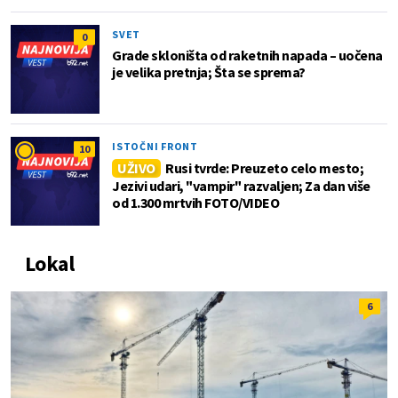
SVET
0
Grade skloništa od raketnih napada – uočena
je velika pretnja; Šta se sprema?
ISTOČNI FRONT
10
UŽIVO
Rusi tvrde: Preuzeto celo mesto;
Jezivi udari, "vampir" razvaljen; Za dan više
od 1.300 mrtvih FOTO/VIDEO
Lokal
6