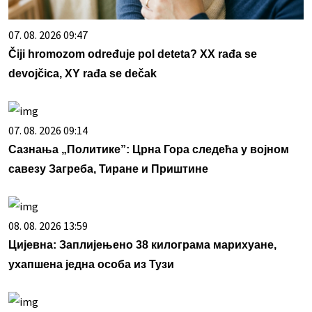
07. 08. 2026 09:47
Čiji hromozom određuje pol deteta? XX rađa se
devojčica, XY rađa se dečak
07. 08. 2026 09:14
Сазнања „Политике”: Црна Гора следећа у војном
савезу Загреба, Тиране и Приштине
08. 08. 2026 13:59
Цијевна: Заплијењено 38 килограма марихуане,
ухапшена једна особа из Тузи