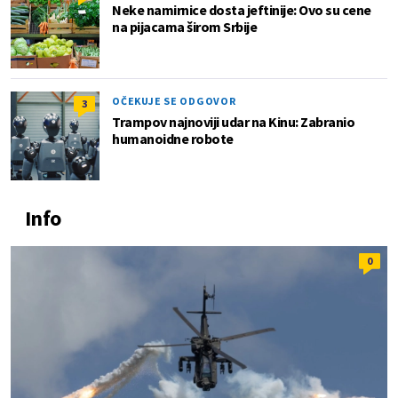
Neke namirnice dosta jeftinije: Ovo su cene
na pijacama širom Srbije
OČEKUJE SE ODGOVOR
3
Trampov najnoviji udar na Kinu: Zabranio
humanoidne robote
Info
0