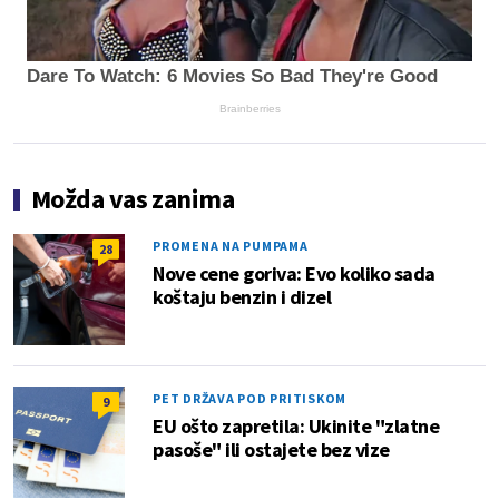
Dare To Watch: 6 Movies So Bad They're Good
Brainberries
Možda vas zanima
PROMENA NA PUMPAMA
28
Nove cene goriva: Evo koliko sada
koštaju benzin i dizel
PET DRŽAVA POD PRITISKOM
9
EU ošto zapretila: Ukinite "zlatne
pasoše" ili ostajete bez vize