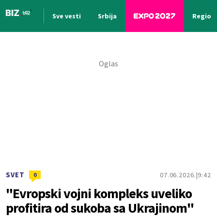
Sve vesti
Srbija
Region
Nova vest
SVET
07.06.2026.
9:42
0
"Evropski vojni kompleks uveliko
profitira od sukoba sa Ukrajinom"