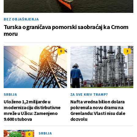
BEZ OBJAŠNJENJA
Turska ograničava pomorski saobraćaj ka Crnom
moru
0
3
SRBIJA
ZA SVE KRIV TRAMP?
Uloženo 1,2 milijarde u
Nafta vredna bilion dolara
modernizaciju distirbutivne
pokrenula novu dramu na
mreže u Užicu: Zamenjeno
Grenlandu: Vlasti nisu dale
9.600 stubova
dozvolu
SRBIJA
0