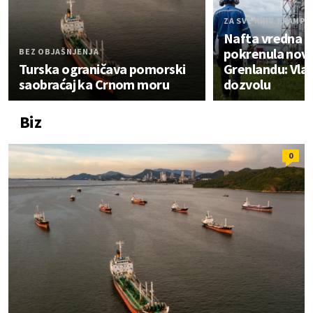
ZA SVE KRIV TRAMP?
Nafta vredna bi
pokrenula nov
BEZ OBJAŠNJENJA
Turska ograničava pomorski
Grenlandu: Vlas
saobraćaj ka Crnom moru
dozvolu
Biz
0