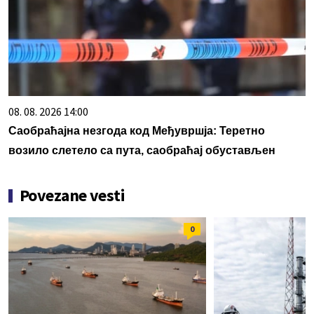
08. 08. 2026 14:00
Саобраћајна незгода код Међувршја: Теретно
возило слетело са пута, саобраћај обустављен
Povezane vesti
0