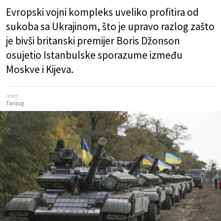
Evropski vojni kompleks uveliko profitira od
sukoba sa Ukrajinom, što je upravo razlog zašto
je bivši britanski premijer Boris Džonson
osujetio Istanbulske sporazume između
Moskve i Kijeva.
Izvor:
Tanjug