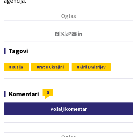
agencija.
Tagovi
Rusija
rat u Ukrajini
Kiril Dmitrijev
0
Komentari
Pošalji komentar