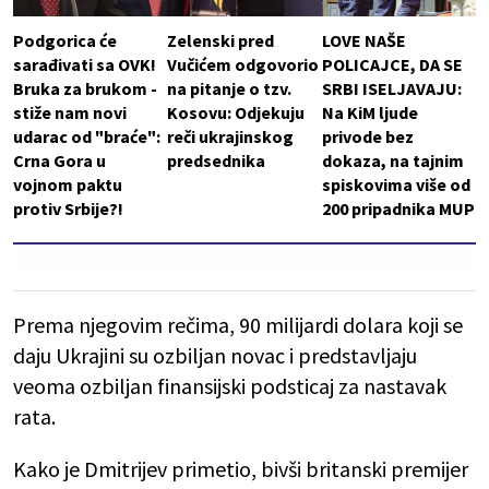
Podgorica će
Zelenski pred
LOVE NAŠE
sarađivati sa OVK!
Vučićem odgovorio
POLICAJCE, DA SE
Bruka za brukom -
na pitanje o tzv.
SRBI ISELJAVAJU:
stiže nam novi
Kosovu: Odjekuju
Na KiM ljude
udarac od "braće":
reči ukrajinskog
privode bez
Crna Gora u
predsednika
dokaza, na tajnim
vojnom paktu
spiskovima više od
protiv Srbije?!
200 pripadnika MUP
Prema njegovim rečima, 90 milijardi dolara koji se
daju Ukrajini su ozbiljan novac i predstavljaju
veoma ozbiljan finansijski podsticaj za nastavak
rata.
Kako je Dmitrijev primetio, bivši britanski premijer