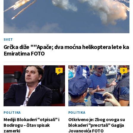
SVET
Grčka diže ""Apače; dva moćna helikoptera lete ka
Emiratima FOTO
0
0
POLITIKA
POLITIKA
Mediji: Blokaderi "otpisali" i
Otkriveno je: Zbog ovoga su
Bodirogu – čitav spisak
blokaderi "precrtali" Gagija
zamerki
Jovanovića FOTO