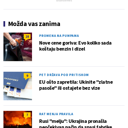
Brainberries
Možda vas zanima
PROMENA NA PUMPAMA
28
Nove cene goriva: Evo koliko sada
koštaju benzin i dizel
PET DRŽAVA POD PRITISKOM
9
EU ošto zapretila: Ukinite "zlatne
pasoše" ili ostajete bez vize
RAT MENJA PRAVILA
7
Rusi "melju": Ukrajina pronašla
neočekivan način da spasi fabrike