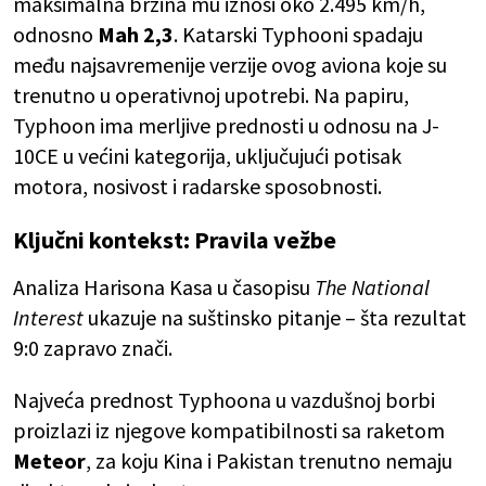
maksimalna brzina mu iznosi oko 2.495 km/h,
odnosno
Mah 2,3
. Katarski Typhooni spadaju
među najsavremenije verzije ovog aviona koje su
trenutno u operativnoj upotrebi. Na papiru,
Typhoon ima merljive prednosti u odnosu na J-
10CE u većini kategorija, uključujući potisak
motora, nosivost i radarske sposobnosti.
Ključni kontekst: Pravila vežbe
Analiza Harisona Kasa u časopisu
The National
Interest
ukazuje na suštinsko pitanje – šta rezultat
9:0 zapravo znači.
Najveća prednost Typhoona u vazdušnoj borbi
proizlazi iz njegove kompatibilnosti sa raketom
Meteor
, za koju Kina i Pakistan trenutno nemaju