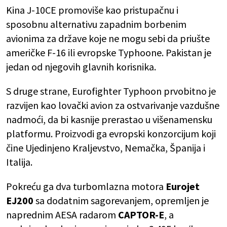
Kina J-10CE promoviše kao pristupačnu i
sposobnu alternativu zapadnim borbenim
avionima za države koje ne mogu sebi da priušte
američke F-16 ili evropske Typhoone. Pakistan je
jedan od njegovih glavnih korisnika.
S druge strane, Eurofighter Typhoon prvobitno je
razvijen kao lovački avion za ostvarivanje vazdušne
nadmoći, da bi kasnije prerastao u višenamensku
platformu. Proizvodi ga evropski konzorcijum koji
čine Ujedinjeno Kraljevstvo, Nemačka, Španija i
Italija.
Pokreću ga dva turbomlazna motora
Eurojet
EJ200
sa dodatnim sagorevanjem, opremljen je
naprednim AESA radarom
CAPTOR-E
, a