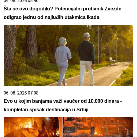
09. 08. 2026 05:40
Šta se ovo dogodilo? Potencijalni protivnik Zvezde
odigrao jednu od najluđih utakmica ikada
06. 08. 2026 07:08
Evo u kojim banjama važi vaučer od 10.000 dinara -
kompletan spisak destinacija u Srbiji