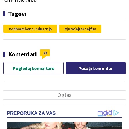
samih aviona.
Tagovi
odbrambena industrija
jurofajter tajfun
23
Komentari
Pogledaj komentare
Pošalji komentar
PREPORUKA ZA VAS