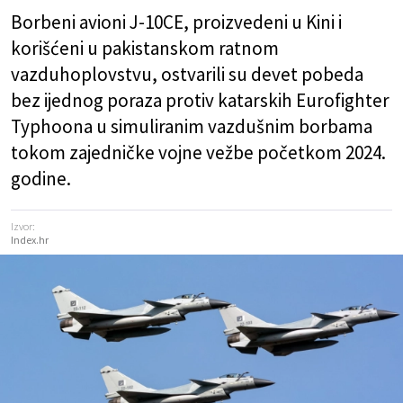
Borbeni avioni J-10CE, proizvedeni u Kini i
korišćeni u pakistanskom ratnom
vazduhoplovstvu, ostvarili su devet pobeda
bez ijednog poraza protiv katarskih Eurofighter
Typhoona u simuliranim vazdušnim borbama
tokom zajedničke vojne vežbe početkom 2024.
godine.
Izvor:
Index.hr