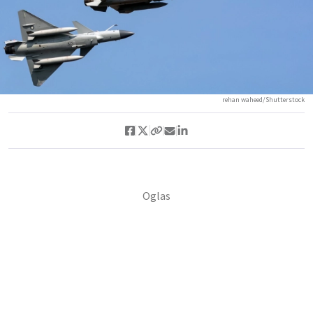
rehan waheed/Shutterstock