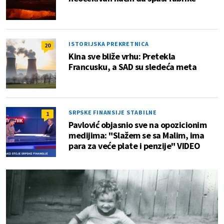
ISTORIJSKA PREKRETNICA
20
Kina sve bliže vrhu: Pretekla
Francusku, a SAD su sledeća meta
SRPSKE FINANSIJE STABILNE
1
Pavlović objasnio sve na opozicionim
medijima: "Slažem se sa Malim, ima
para za veće plate i penzije" VIDEO