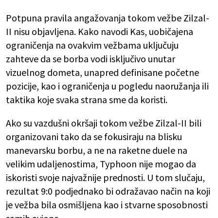
Potpuna pravila angažovanja tokom vežbe Zilzal-
II nisu objavljena. Kako navodi Kas, uobičajena
ograničenja na ovakvim vežbama uključuju
zahteve da se borba vodi isključivo unutar
vizuelnog dometa, unapred definisane početne
pozicije, kao i ograničenja u pogledu naoružanja ili
taktika koje svaka strana sme da koristi.
Ako su vazdušni okršaji tokom vežbe Zilzal-II bili
organizovani tako da se fokusiraju na blisku
manevarsku borbu, a ne na raketne duele na
velikim udaljenostima, Typhoon nije mogao da
iskoristi svoje najvažnije prednosti. U tom slučaju,
rezultat 9:0 podjednako bi odražavao način na koji
je vežba bila osmišljena kao i stvarne sposobnosti