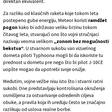
direktan ekvivalent.
Za razliku od klasičnih raketa koje tokom leta
postepeno gube energiju, Meteor koristi
ramdžet
pogon
kako bi održavao veliku brzinu tokom
čitavog leta, stvarajući ono što vojni stručnjaci
nazivaju veoma velikom
„zonom bez mogućnosti
bekstva“
. U stvarnom sukobu van vizuelnog
dometa piloti Typhoona mogli bi da iskoriste tu
prednost u dometu pre nego što bi pilot J-10CE
uopšte mogao da upotrebi svoje oružje.
Međutim, vojne vežbe nisu isto što i stvarni ratni
sukobi. One predstavljaju kontrolisana okruženja
osmišljena za ostvarivanje određenih ciljeva
obuke, a pravila koja ih uređuju često se značajno
razlikuju od uslova realne borbe.