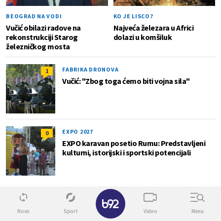
BEOGRAD NA VODI
KO JE LISCO?
Vučić obilazi radove na
Najveća železara u Africi
rekonstrukciji Starog
dolazi u komšiluk
železničkog mosta
FABRIKA DRONOVA
1
Vučić: "Zbog toga ćemo biti vojna sila"
EXPO 2027
0
EXPO karavan posetio Rumu: Predstavljeni
kulturni, istorijski i sportski potencijali
Info
✕
Novo
Sport
Video
Menu
0