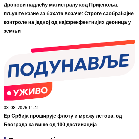
Дронови надлећу магистралу код Пријепоља,
пљуште казне за бахате возаче: Строге саобраћајне
контроле на једној од најфрекфентнијих деоница у
земљи
08. 08. 2026 11:41
Ер Србија проширује флоту и мрежу летова, од
Београда ка више од 100 дестинација