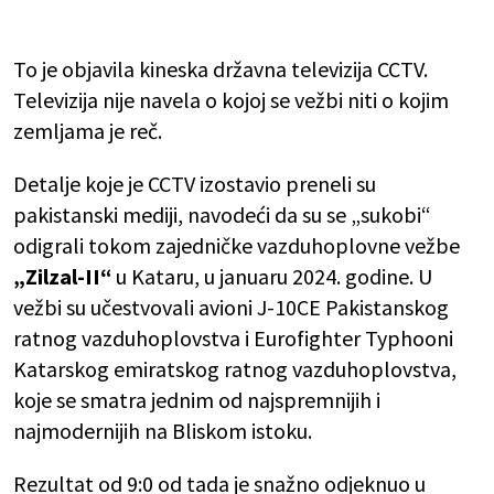
To je objavila kineska državna televizija CCTV.
Televizija nije navela o kojoj se vežbi niti o kojim
zemljama je reč.
Detalje koje je CCTV izostavio preneli su
pakistanski mediji, navodeći da su se „sukobi“
odigrali tokom zajedničke vazduhoplovne vežbe
„Zilzal-II“
u Kataru, u januaru 2024. godine. U
vežbi su učestvovali avioni J-10CE Pakistanskog
ratnog vazduhoplovstva i Eurofighter Typhooni
Katarskog emiratskog ratnog vazduhoplovstva,
koje se smatra jednim od najspremnijih i
najmodernijih na Bliskom istoku.
Rezultat od 9:0 od tada je snažno odjeknuo u