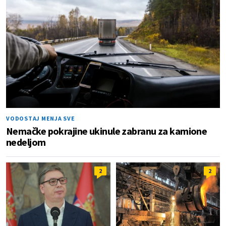
VODOSTAJ MENJA SVE
Nemačke pokrajine ukinule zabranu za kamione
nedeljom
2
2