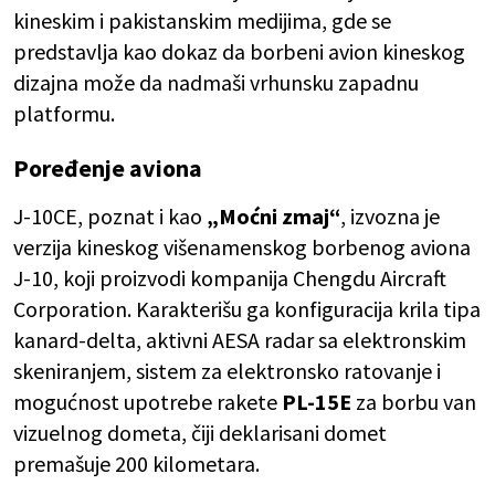
kineskim i pakistanskim medijima, gde se
predstavlja kao dokaz da borbeni avion kineskog
dizajna može da nadmaši vrhunsku zapadnu
platformu.
Poređenje aviona
J-10CE, poznat i kao
„Moćni zmaj“
, izvozna je
verzija kineskog višenamenskog borbenog aviona
J-10, koji proizvodi kompanija Chengdu Aircraft
Corporation. Karakterišu ga konfiguracija krila tipa
kanard-delta, aktivni AESA radar sa elektronskim
skeniranjem, sistem za elektronsko ratovanje i
mogućnost upotrebe rakete
PL-15E
za borbu van
vizuelnog dometa, čiji deklarisani domet
premašuje 200 kilometara.