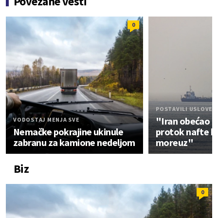
Povezane vesti
0
POSTAVILI USLOVE
"Iran obećao 
VODOSTAJ MENJA SVE
Nemačke pokrajine ukinule
protok nafte k
zabranu za kamione nedeljom
moreuz"
Biz
0