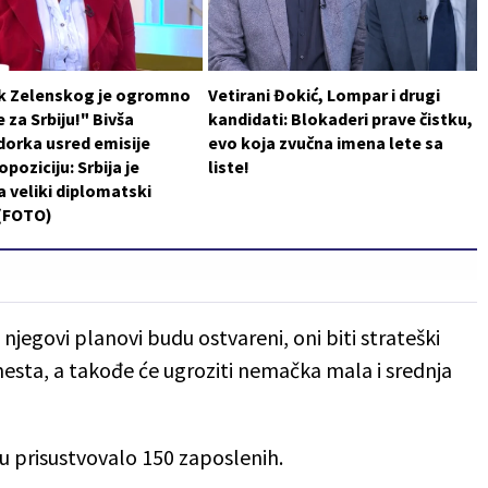
k Zelenskog je ogromno
Vetirani Đokić, Lompar i drugi
 za Srbiju!" Bivša
kandidati: Blokaderi prave čistku,
orka usred emisije
evo koja zvučna imena lete sa
poziciju: Srbija je
liste!
a veliki diplomatski
 (FOTO)
jegovi planovi budu ostvareni, oni biti strateški
esta, a takođe će ugroziti nemačka mala i srednja
tu prisustvovalo 150 zaposlenih.