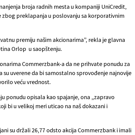
anjenja broja radnih mesta u kompaniji UniCredit,
de zbog preklapanja u poslovanju sa korporativnim
atnu premiju našim akcionarima”, rekla je glavna
ina Orlop u saopštenju.
kcionarima Commerzbank-a da ne prihvate ponudu za
a su uverene da bi samostalno sprovođenje najnovije
tvorilo veću vrednost.
voju ponudu opisala kao spajanje, ona „zapravo
ji bi u velikoj meri uticao na naš dokazani i
jani su držali 26,77 odsto akcija Commerzbank i imali