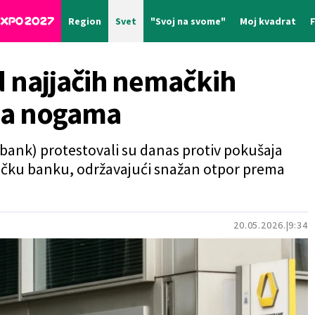
Region
Svet
"Svoj na svome"
Moj kvadrat
d najjačih nemačkih
na nogama
nk) protestovali su danas protiv pokušaja
čku banku, održavajući snažan otpor prema
20.05.2026.
9:34