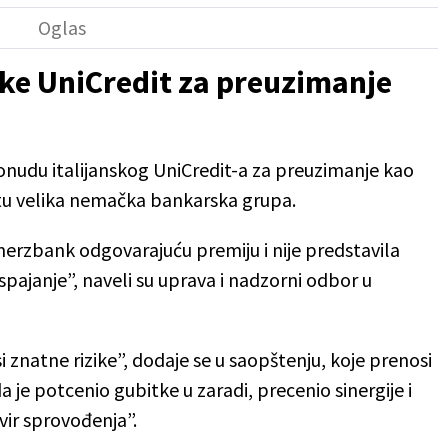
e UniCredit za preuzimanje
nudu italijanskog UniCredit-a za preuzimanje kao
rtu velika nemačka bankarska grupa.
rzbank odgovarajuću premiju i nije predstavila
 spajanje”, naveli su uprava i nadzorni odbor u
i znatne rizike”, dodaje se u saopštenju, koje prenosi
a je potcenio gubitke u zaradi, precenio sinergije i
ir sprovođenja”.