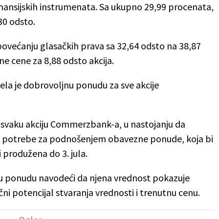
nansijskih instrumenata. Sa ukupno 29,99 procenata,
30 odsto.
povećanju glasačkih prava sa 32,64 odsto na 38,87
ne cene za 8,88 odsto akcija.
ela je dobrovoljnu ponudu za sve akcije
a svaku akciju Commerzbank-a, u nastojanju da
ez potrebe za podnošenjem obavezne ponude, koja bi
 produžena do 3. jula.
u ponudu navodeći da njena vrednost pokazuje
i potencijal stvaranja vrednosti i trenutnu cenu.