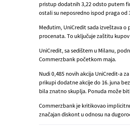
pristup dodatnih 3,22 odsto putem fi
ostali su neposredno ispod praga od 
Međutim, UniCredit sada izveštava o 
procenata. To uključuje zaštitu kupov
UniCredit, sa sedištem u Milanu, podn
Commerzbank početkom maja.
Nudi 0,485 novih akcija UniCredit-a z
prikupi dodatne akcije do 16. juna b
bila znatno skuplja. Ponuda može biti
Commerzbank je kritikovao implicitn
značajan diskont u odnosu na dugoročn