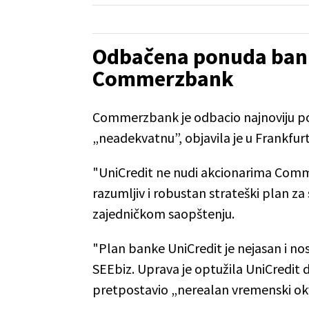
Odbačena ponuda bank
Commerzbank
Commerzbank je odbacio najnoviju po
„neadekvatnu”, objavila je u Frankfu
"UniCredit ne nudi akcionarima Comme
razumljiv i robustan strateški plan za
zajedničkom saopštenju.
"Plan banke UniCredit je nejasan i nos
SEEbiz. Uprava je optužila UniCredit d
pretpostavio „nerealan vremenski okv