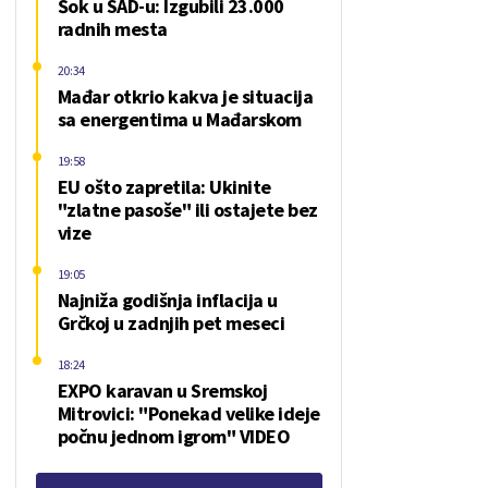
Šok u SAD-u: Izgubili 23.000
radnih mesta
20:34
Mađar otkrio kakva je situacija
sa energentima u Mađarskom
19:58
EU ošto zapretila: Ukinite
"zlatne pasoše" ili ostajete bez
vize
19:05
Najniža godišnja inflacija u
Grčkoj u zadnjih pet meseci
18:24
EXPO karavan u Sremskoj
Mitrovici: "Ponekad velike ideje
počnu jednom igrom" VIDEO