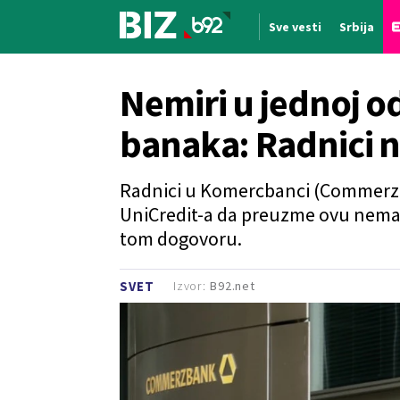
Sve vesti
Srbija
Nova vest
Nemiri u jednoj o
banaka: Radnici 
Radnici u Komercbanci (Commerzba
UniCredit-a da preuzme ovu nema
tom dogovoru.
Izvor:
B92.net
SVET