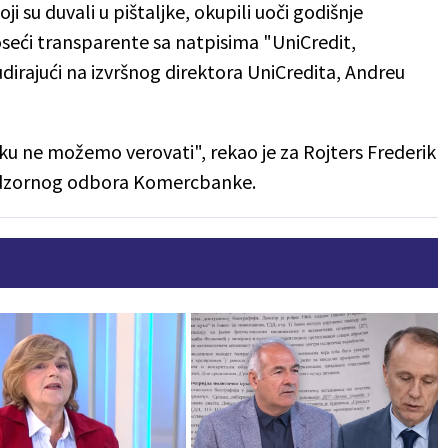
ji su duvali u pištaljke, okupili uoči godišnje
eći transparente sa natpisima "UniCredit,
dirajući na izvršnog direktora UniCredita, Andreu
 ne možemo verovati", rekao je za Rojters Frederik
 nadzornog odbora Komercbanke.