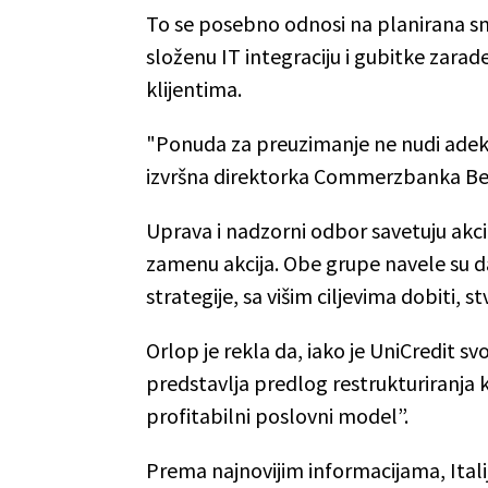
To se posebno odnosi na planirana sm
složenu IT integraciju i gubitke zara
klijentima.
"Ponuda za preuzimanje ne nudi adekv
izvršna direktorka Commerzbanka Bet
Uprava i nadzorni odbor savetuju a
zamenu akcija. Obe grupe navele su d
strategije, sa višim ciljevima dobiti, s
Orlop je rekla da, iako je UniCredit s
predstavlja predlog restrukturiranja ko
profitabilni poslovni model”.
Prema najnovijim informacijama, Itali