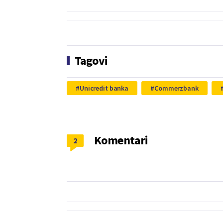
Tagovi
Unicredit banka
Commerzbank
Komentari
2