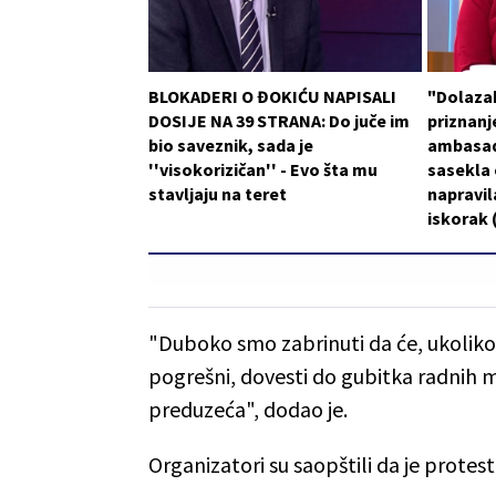
BLOKADERI O ĐOKIĆU NAPISALI
"Dolaza
DOSIJE NA 39 STRANA: Do juče im
priznanje
bio saveznik, sada je
ambasad
''visokorizičan'' - Evo šta mu
sasekla o
stavljaju na teret
napravil
iskorak
"Duboko smo zabrinuti da će, ukoliko n
pogrešni, dovesti do gubitka radnih m
preduzeća", dodao je.
Organizatori su saopštili da je protes