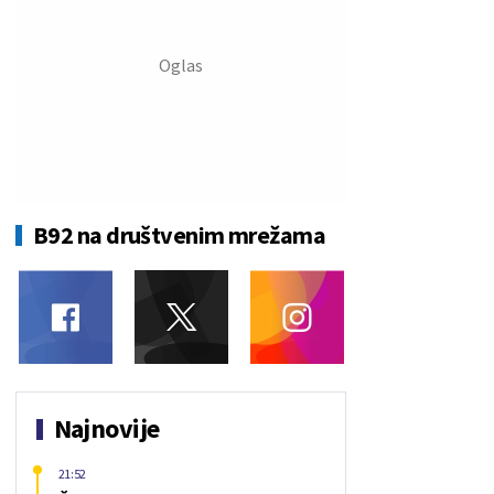
B92 na društvenim mrežama
Najnovije
21:52