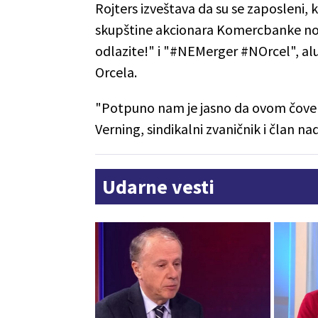
Rojters izveštava da su se zaposleni, ko
skupštine akcionara Komercbanke nos
odlazite!" i "#NEMerger #NOrcel", alu
Orcela.
"Potpuno nam je jasno da ovom čoveku
Verning, sindikalni zvaničnik i član
Udarne vesti