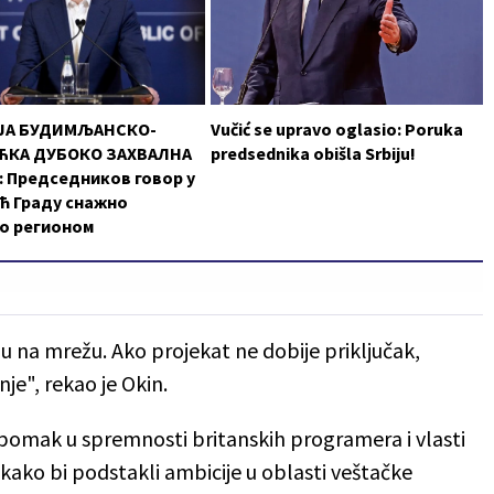
ЈА БУДИМЉАНСКО-
Vučić se upravo oglasio: Poruka
КА ДУБОКО ЗАХВАЛНА
predsednika obišla Srbiju!
 Председников говор у
ћ Граду снажно
о регионом
žu na mrežu. Ako projekat ne dobije priključak,
e", rekao je Okin.
 pomak u spremnosti britanskih programera i vlasti
kako bi podstakli ambicije u oblasti veštačke