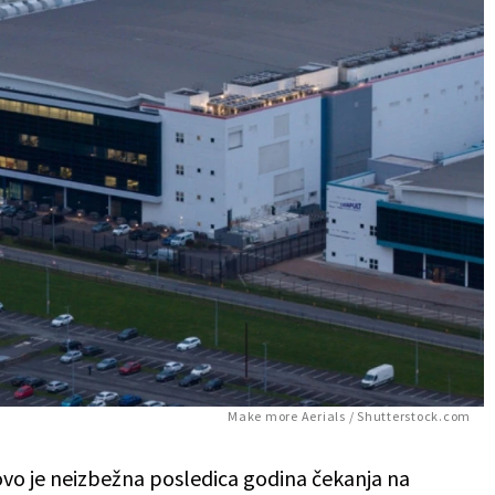
Make more Aerials / Shutterstock.com
ovo je neizbežna posledica godina čekanja na