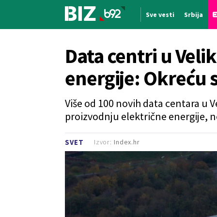
Sve vesti
Srbija
Nova vest
Data centri u Velik
energije: Okreću 
Više od 100 novih data centara u Vel
proizvodnju električne energije, ne
Izvor:
Index.hr
SVET