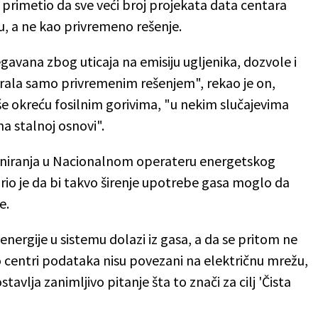
primetio da sve veći broj projekata data centara
u, a ne kao privremeno rešenje.
gavana zbog uticaja na emisiju ugljenika, dozvole i
trala samo privremenim rešenjem", rekao je on,
še okreću fosilnim gorivima, "u nekim slučajevima
a stalnoj osnovi".
planiranja u Nacionalnom operateru energetskog
orio je da bi takvo širenje upotrebe gasa moglo da
e.
 energije u sistemu dolazi iz gasa, a da se pritom ne
ko centri podataka nisu povezani na električnu mrežu,
avlja zanimljivo pitanje šta to znači za cilj 'Čista