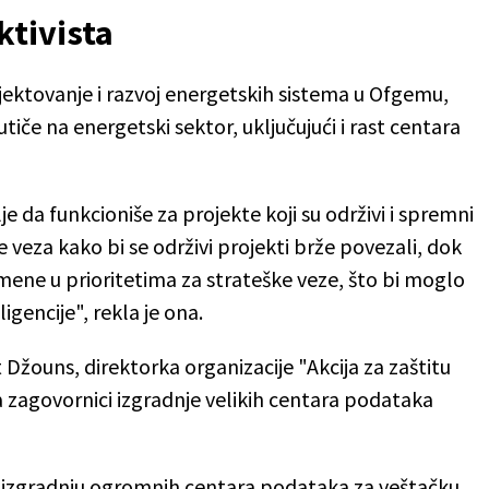
ktivista
jektovanje i razvoj energetskih sistema u Ofgemu,
utiče na energetski sektor, uključujući i rast centara
e da funkcioniše za projekte koji su održivi i spremni
veza kako bi se održivi projekti brže povezali, dok
mene u prioritetima za strateške veze, što bi moglo
igencije", rekla je ona.
et Džouns, direktorka organizacije "Akcija za zaštitu
 zagovornici izgradnje velikih centara podataka
nu izgradnju ogromnih centara podataka za veštačku