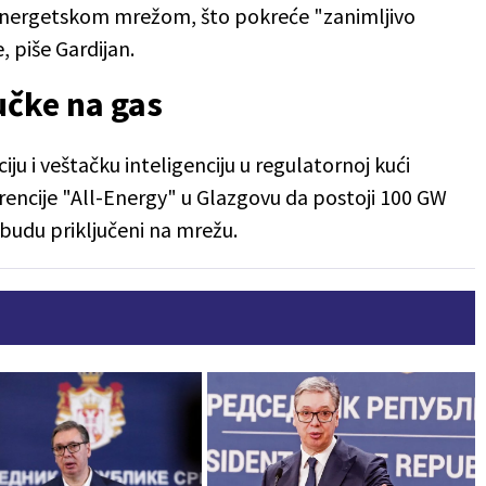
energetskom mrežom, što pokreće "zanimljivo
, piše Gardijan.
jučke na gas
ciju i veštačku inteligenciju u regulatornoj kući
encije "All-Energy" u Glazgovu da postoji 100 GW
 budu priključeni na mrežu.