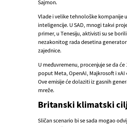
Sajmon.
Vlade i velike tehnološke kompanije ul
inteligencije. U SAD, mnogi takvi proj
primer, u Tenesiju, aktivisti su se bo
nezakonitog rada desetina generatora
zajednice.
U međuvremenu, procenjuje se da će 
poput Meta, OpenAI, Majkrosoft i xAI 
Ove emisije će dolaziti iz gasnih gene
mreže.
Britanski klimatski cil
Sličan scenario bi se sada mogao odvij