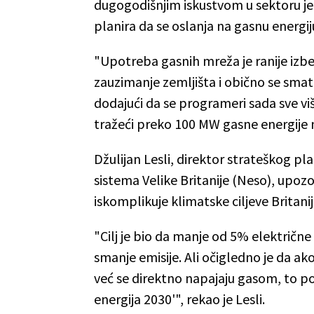
dugogodišnjim iskustvom u sektoru je 
planira da se oslanja na gasnu energij
"Upotreba gasnih mreža je ranije izbe
zauzimanje zemljišta i obično se sma
dodajući da se programeri sada sve vi
tražeći preko 100 MW gasne energije n
Džulijan Lesli, direktor strateškog 
sistema Velike Britanije (Neso), upoz
iskomplikuje klimatske ciljeve Britanij
"Cilj je bio da manje od 5% električne
smanje emisije. Ali očigledno je da a
već se direktno napajaju gasom, to post
energija 2030'", rekao je Lesli.