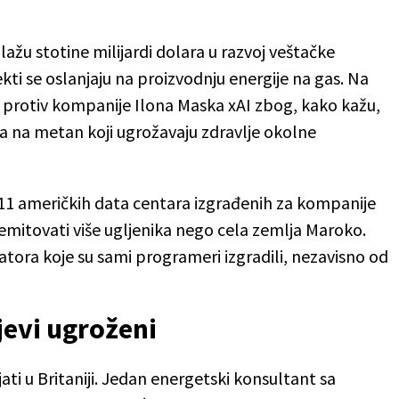
ažu stotine milijardi dolara u razvoj veštačke
ekti se oslanjaju na proizvodnju energije na gas. Na
rili protiv kompanije Ilona Maska xAI zbog, kako kažu,
 na metan koji ugrožavaju zdravlje okolne
11 američkih data centara izgrađenih za kompanije
emitovati više ugljenika nego cela zemlja Maroko.
ratora koje su sami programeri izgradili, nezavisno od
jevi ugroženi
ati u Britaniji. Jedan energetski konsultant sa