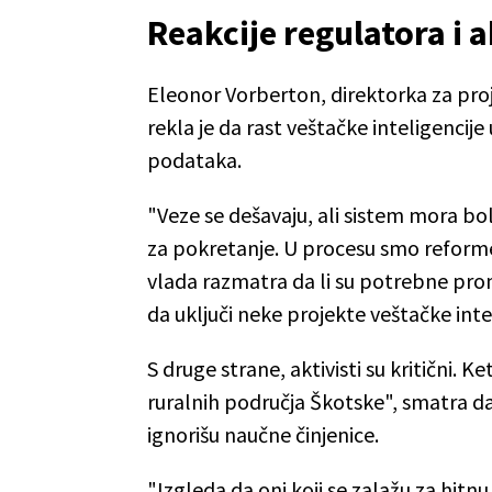
Reakcije regulatora i a
Eleonor Vorberton, direktorka za pro
rekla je da rast veštačke inteligencije 
podataka.
"Veze se dešavaju, ali sistem mora bolj
za pokretanje. U procesu smo reforme 
vlada razmatra da li su potrebne pro
da uključi neke projekte veštačke intel
S druge strane, aktivisti su kritični. K
ruralnih područja Škotske", smatra da
ignorišu naučne činjenice.
"Izgleda da oni koji se zalažu za hit