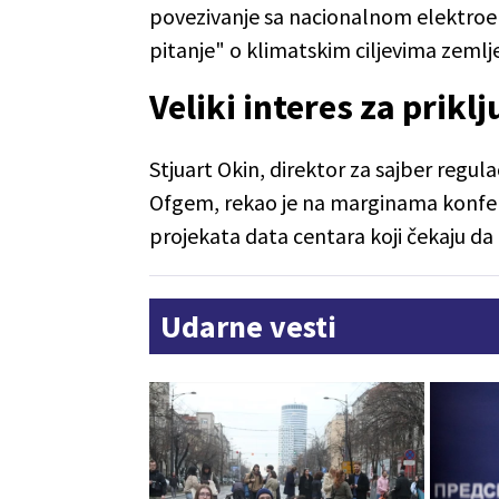
povezivanje sa nacionalnom elektro
pitanje" o klimatskim ciljevima zemlje
Veliki interes za prikl
Stjuart Okin, direktor za sajber regula
Ofgem, rekao je na marginama konfer
projekata data centara koji čekaju da
Udarne vesti