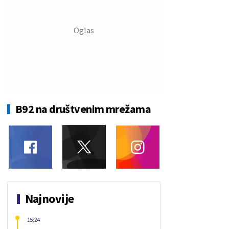
B92 na društvenim mrežama
Najnovije
15:24