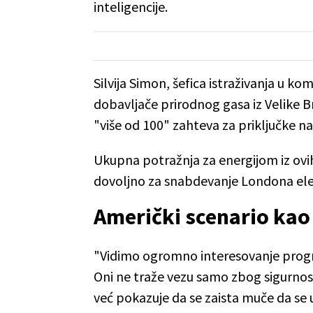
inteligencije.
Silvija Simon, šefica istraživanja u k
dobavljače prirodnog gasa iz Velike Bri
"više od 100" zahteva za priključke n
Ukupna potražnja za energijom iz ovih 
dovoljno za snabdevanje Londona elek
Američki scenario kao
"Vidimo ogromno interesovanje progr
Oni ne traže vezu samo zbog sigurnost
već pokazuje da se zaista muče da se 