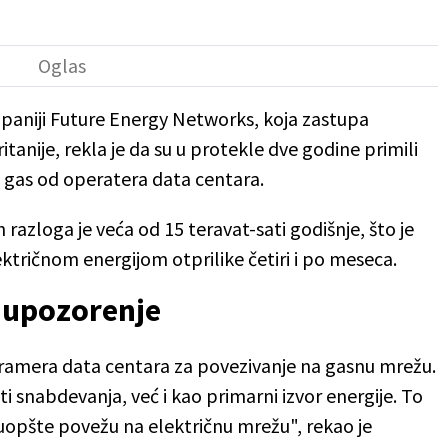
ompaniji Future Energy Networks, koja zastupa
tanije, rekla je da su u protekle dve godine primili
a gas od operatera data centara.
razloga je veća od 15 teravat-sati godišnje, što je
tričnom energijom otprilike četiri i po meseca.
 upozorenje
amera data centara za povezivanje na gasnu mrežu.
i snabdevanja, već i kao primarni izvor energije. To
uopšte povežu na električnu mrežu", rekao je