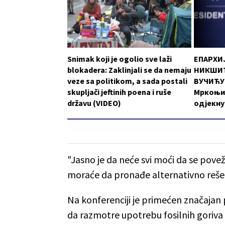
Snimak koji je ogolio sve laži
ЕПАРХИ
blokadera: Zaklinjali se da nemaju
НИКШИЋ
veze sa politikom, a sada postali
ВУЧИЋУ:
skupljači jeftinih poena i ruše
Мркоњи
državu (VIDEO)
одјекну
"Jasno je da neće svi moći da se pove
moraće da pronađe alternativno rešenj
Na konferenciji je primećen značajan
da razmotre upotrebu fosilnih goriva 