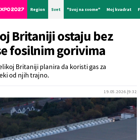
Region
Svet
"Svoj na svome"
Moj kvadrat
oj Britaniji ostaju bez
se fosilnim gorivima
ikoj Britaniji planira da koristi gas za
ki od njih trajno.
19.05.2026.
9:32