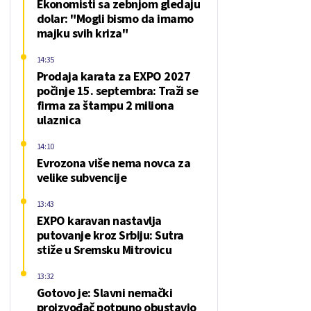
Ekonomisti sa zebnjom gledaju
dolar: "Mogli bismo da imamo
majku svih kriza"
14:35
Prodaja karata za EXPO 2027
počinje 15. septembra: Traži se
firma za štampu 2 miliona
ulaznica
14:10
Evrozona više nema novca za
velike subvencije
13:43
EXPO karavan nastavlja
putovanje kroz Srbiju: Sutra
stiže u Sremsku Mitrovicu
13:32
Gotovo je: Slavni nemački
proizvođač potpuno obustavio