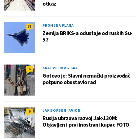
otkaz
PROMENA PLANA
31
Zemlja BRIKS-a odustaje od ruskih Su-
57
KRAJ VELIKOG SNA
6
Gotovo je: Slavni nemački proizvođač
potpuno obustavio rad
LAK BORBENI AVION
6
Rusija ubrzava razvoj Jak-130M:
Objavljen i prvi inostrani kupac FOTO