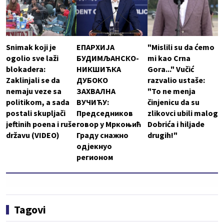
Snimak koji je
ЕПАРХИЈА
"Mislili su da ćemo
ogolio sve laži
БУДИМЉАНСКО-
mi kao Crna
blokadera:
НИКШИЋКА
Gora..." Vučić
Zaklinjali se da
ДУБОКО
razvalio ustaše:
nemaju veze sa
ЗАХВАЛНА
"To ne menja
politikom, a sada
ВУЧИЋУ:
činjenicu da su
postali skupljači
Председников
zlikovci ubili malog
jeftinih poena i ruše
говор у Мркоњић
Dobrića i hiljade
državu (VIDEO)
Граду снажно
drugih!"
одјекнуо
регионом
Tagovi