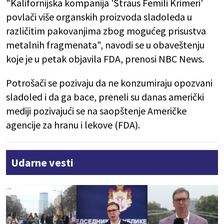
"Kalifornijska kompanija 'Štraus Femili Krimeri'
povlači više organskih proizvoda sladoleda u
različitim pakovanjima zbog mogućeg prisustva
metalnih fragmenata", navodi se u obaveštenju
koje je u petak objavila FDA, prenosi NBC News.
Potrošači se pozivaju da ne konzumiraju opozvani
sladoled i da ga bace, preneli su danas američki
mediji pozivajući se na saopštenje Američke
agencije za hranu i lekove (FDA).
Udarne vesti