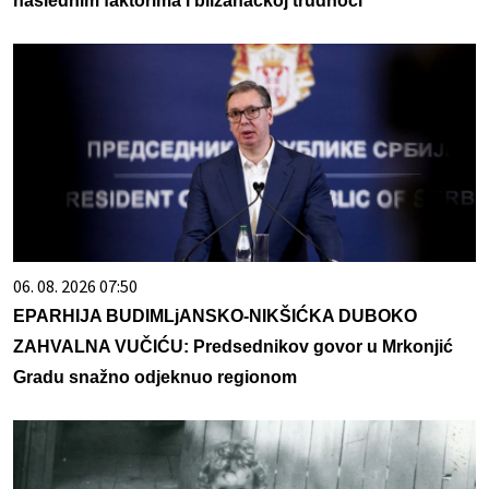
naslednim faktorima i blizanačkoj trudnoći
06. 08. 2026 07:50
EPARHIJA BUDIMLjANSKO-NIKŠIĆKA DUBOKO
ZAHVALNA VUČIĆU: Predsednikov govor u Mrkonjić
Gradu snažno odjeknuo regionom