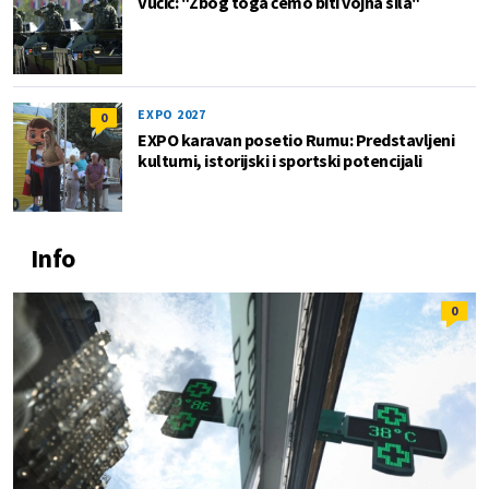
Vučić: "Zbog toga ćemo biti vojna sila"
EXPO 2027
0
EXPO karavan posetio Rumu: Predstavljeni
kulturni, istorijski i sportski potencijali
Info
0