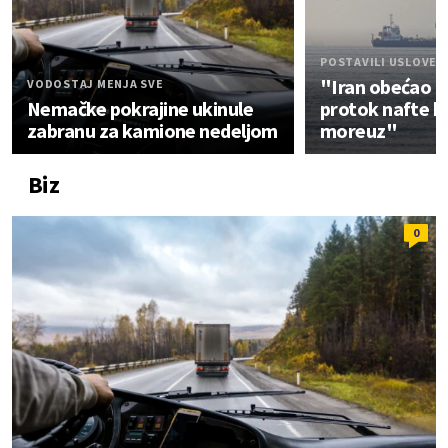
POSTAVILI USLOVE
"Iran obećao 
VODOSTAJ MENJA SVE
Nemačke pokrajine ukinule
protok nafte k
zabranu za kamione nedeljom
moreuz"
Biz
0