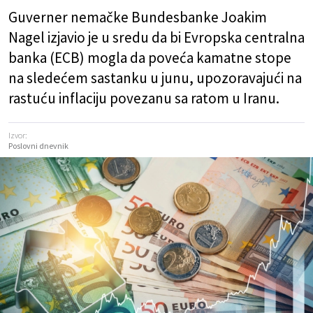
Guverner nemačke Bundesbanke Joakim
Nagel izjavio je u sredu da bi Evropska centralna
banka (ECB) mogla da poveća kamatne stope
na sledećem sastanku u junu, upozoravajući na
rastuću inflaciju povezanu sa ratom u Iranu.
Izvor:
Poslovni dnevnik