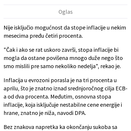
Nije isključio mogućnost da stope inflacije u nekim
mesecima pređu četiri procenta.
"Čak i ako se rat uskoro završi, stopa inflacije bi
mogla da ostane povišena mnogo duže nego što
smo mislili pre samo nekoliko nedelja", rekao je.
Inflacija u evrozoni porasla je na tri procenta u
aprilu, što je znatno iznad srednjoročnog cilja ECB-
a od dva procenta. Međutim, osnovna stopa
inflacije, koja isključuje nestabilne cene energije i
hrane, znatno je niža, navodi DPA.
Bez znakova napretka ka okončanju sukoba sa