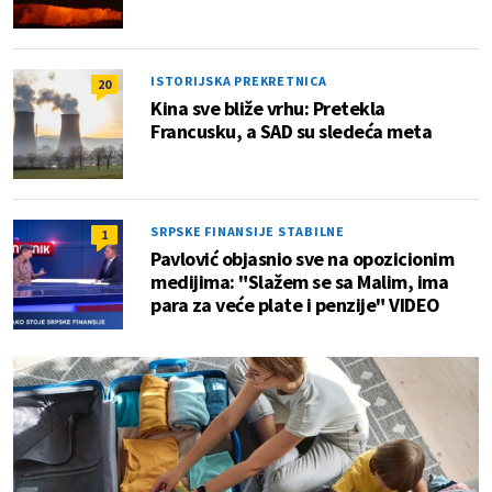
ISTORIJSKA PREKRETNICA
20
Kina sve bliže vrhu: Pretekla
Francusku, a SAD su sledeća meta
SRPSKE FINANSIJE STABILNE
1
Pavlović objasnio sve na opozicionim
medijima: "Slažem se sa Malim, ima
para za veće plate i penzije" VIDEO