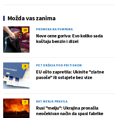
Možda vas zanima
PROMENA NA PUMPAMA
28
Nove cene goriva: Evo koliko sada
koštaju benzin i dizel
PET DRŽAVA POD PRITISKOM
9
EU ošto zapretila: Ukinite "zlatne
pasoše" ili ostajete bez vize
RAT MENJA PRAVILA
7
Rusi "melju": Ukrajina pronašla
neočekivan način da spasi fabrike