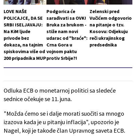
LOVE NAŠE
Podgorica će
Zelenski pred
POLICAJCE, DA SE
sarađivati sa OVK!
Vučićem odgovorio
SRBI ISELJAVAJU:
Bruka za brukom -
na pitanje o tzv.
Na KiM ljude
stiže nam novi
Kosovu: Odjekuju
privode bez
udarac od "braće":
reči ukrajinskog
dokaza, na tajnim
Crna Gora u
predsednika
spiskovima više od
vojnom paktu
200 pripadnika MUP
protiv Srbije?!
Odluka ECB o monetarnoj politici sa sledeće
sednice očekuje se 11. juna.
"Možda ćemo se i dalje morati suočiti sa mnogo
izazova kada je u pitanju inflacija", upozorio je
Nagel, koji je takođe član Upravnog saveta ECB.