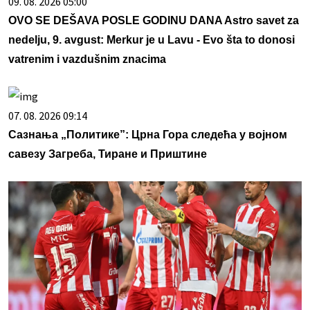
09. 08. 2026 05:00
OVO SE DEŠAVA POSLE GODINU DANA Astro savet za
nedelju, 9. avgust: Merkur je u Lavu - Evo šta to donosi
vatrenim i vazdušnim znacima
07. 08. 2026 09:14
Сазнања „Политике”: Црна Гора следећа у војном
савезу Загреба, Тиране и Приштине