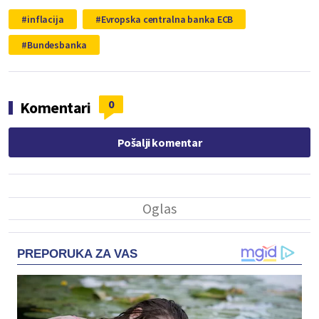
inflacija
Evropska centralna banka ECB
Bundesbanka
0
Komentari
Pošalji komentar
PREPORUKA ZA VAS