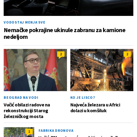
VODOSTAJ MENJA SVE
Nemačke pokrajine ukinule zabranu za kamione
nedeljom
2
2
BEOGRAD NA VODI
KO JE LISCO?
Vučić obilazi radove na
Najveća železara u Africi
rekonstrukciji Starog
dolazi u komšiluk
železničkog mosta
FABRIKA DRONOVA
1