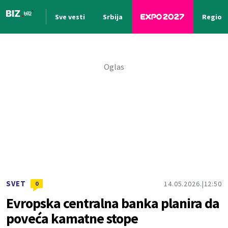
Sve vesti
Srbija
Region
Nova vest
SVET
14.05.2026.
12:50
0
Evropska centralna banka planira da
poveća kamatne stope