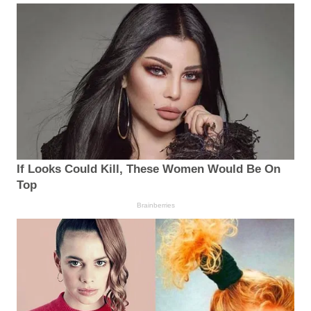
If Looks Could Kill, These Women Would Be On
Top
Brainberries