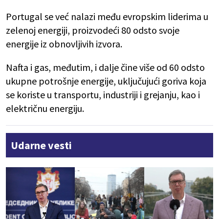
Portugal se već nalazi među evropskim liderima u
zelenoj energiji, proizvodeći 80 odsto svoje
energije iz obnovljivih izvora.
Nafta i gas, međutim, i dalje čine više od 60 odsto
ukupne potrošnje energije, uključujući goriva koja
se koriste u transportu, industriji i grejanju, kao i
električnu energiju.
Udarne vesti