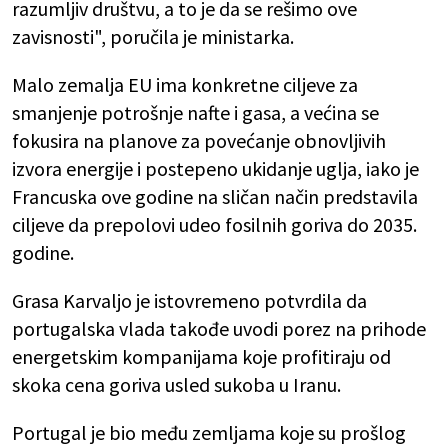
razumljiv društvu, a to je da se rešimo ove
zavisnosti", poručila je ministarka.
Malo zemalja EU ima konkretne ciljeve za
smanjenje potrošnje nafte i gasa, a većina se
fokusira na planove za povećanje obnovljivih
izvora energije i postepeno ukidanje uglja, iako je
Francuska ove godine na sličan način predstavila
ciljeve da prepolovi udeo fosilnih goriva do 2035.
godine.
Grasa Karvaljo je istovremeno potvrdila da
portugalska vlada takođe uvodi porez na prihode
energetskim kompanijama koje profitiraju od
skoka cena goriva usled sukoba u Iranu.
Portugal je bio među zemljama koje su prošlog