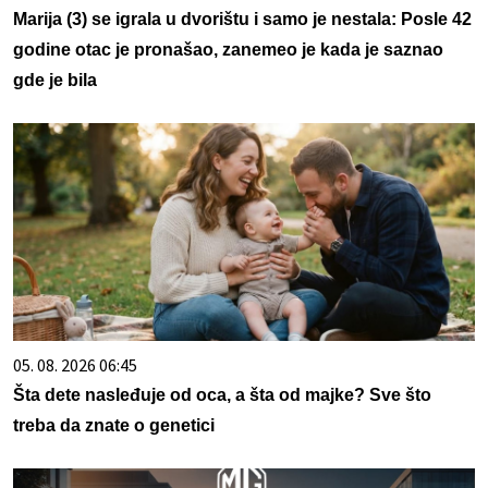
Marija (3) se igrala u dvorištu i samo je nestala: Posle 42
godine otac je pronašao, zanemeo je kada je saznao
gde je bila
05. 08. 2026 06:45
Šta dete nasleđuje od oca, a šta od majke? Sve što
treba da znate o genetici