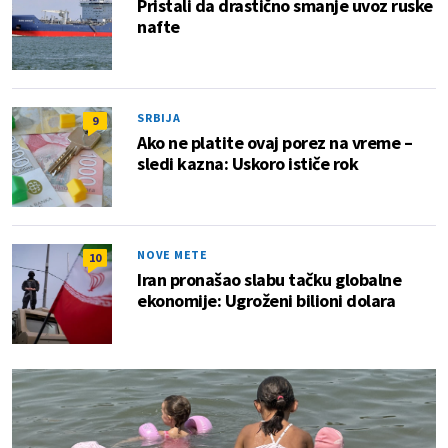
Pristali da drastično smanje uvoz ruske
nafte
SRBIJA
9
Ako ne platite ovaj porez na vreme –
sledi kazna: Uskoro ističe rok
NOVE METE
10
Iran pronašao slabu tačku globalne
ekonomije: Ugroženi bilioni dolara