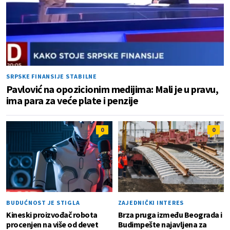
SRPSKE FINANSIJE STABILNE
Pavlović na opozicionim medijima: Mali je u pravu,
ima para za veće plate i penzije
0
0
BUDUĆNOST JE STIGLA
ZAJEDNIČKI INTERES
Kineski proizvođač robota
Brza pruga između Beograda i
procenjen na više od devet
Budimpešte najavljena za