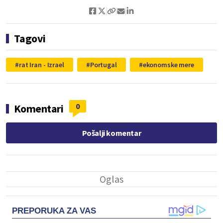
Tagovi
rat Iran - Izrael
Portugal
ekonomske mere
0
Komentari
Pošalji komentar
PREPORUKA ZA VAS