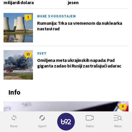
milijardi dolara
jesen
MUKE S VODOSTAJEM
1
Rumunija: Trka sa vremenom da nuklearka
nastavi rad
SVET
15
Omiljena meta ukrajinskih napada: Pad
giganta zadao bi Rusiji zastrašujući udarac
Info
0
✕
Novo
Sport
Video
Menu