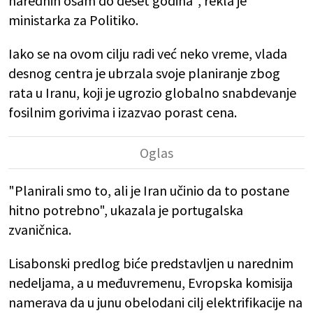
narednih osam do deset godina", rekla je
ministarka za Politiko.
Iako se na ovom cilju radi već neko vreme, vlada
desnog centra je ubrzala svoje planiranje zbog
rata u Iranu, koji je ugrozio globalno snabdevanje
fosilnim gorivima i izazvao porast cena.
"Planirali smo to, ali je Iran učinio da to postane
hitno potrebno", ukazala je portugalska
zvaničnica.
Lisabonski predlog biće predstavljen u narednim
nedeljama, a u međuvremenu, Evropska komisija
namerava da u junu obelodani cilj elektrifikacije na