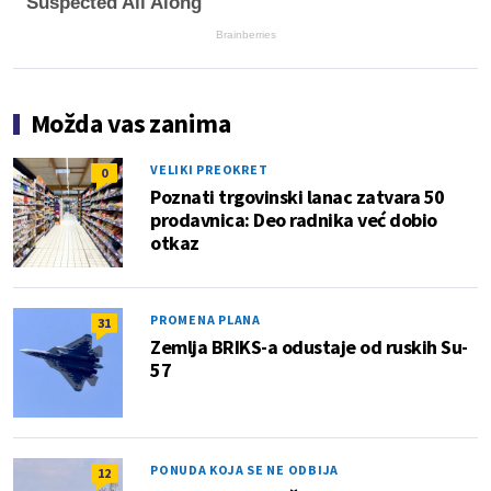
Suspected All Along
Brainberries
Možda vas zanima
VELIKI PREOKRET
0
Poznati trgovinski lanac zatvara 50
prodavnica: Deo radnika već dobio
otkaz
PROMENA PLANA
31
Zemlja BRIKS-a odustaje od ruskih Su-
57
PONUDA KOJA SE NE ODBIJA
12