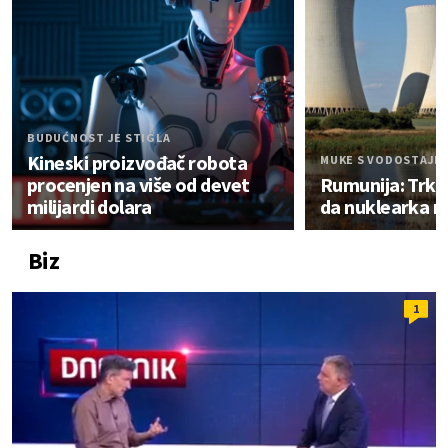
BUDUĆNOST JE STIGLA
Kineski proizvođač robota
MUKE S VODOSTAJE
procenjen na više od devet
Rumunija: Trk
milijardi dolara
da nuklearka n
Biz
1