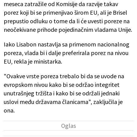
meseca zatražile od Komisije da razvije takav
porez koji bi se primenjivao širom EU, ali je Brisel
prepustio odluku o tome da li će uvesti poreze na
neočekivane prihode pojedinačnim vladama Unije.
Iako Lisabon nastavlja sa primenom nacionalnog
poreza, vlada bi i dalje preferirala porez na nivou
EU, rekla je ministarka.
"Ovakve vrste poreza trebalo bi da se uvode na
evropskom nivou kako bi se održao integritet
unutrašnjeg tržišta i kako bi se održali jednaki
uslovi među državama članicama", zaključila je
ona.