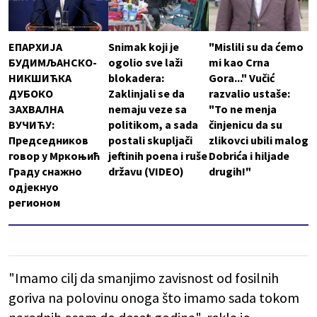
ЕПАРХИЈА
Snimak koji je
"Mislili su da ćemo
БУДИМЉАНСКО-
ogolio sve laži
mi kao Crna
НИКШИЋКА
blokadera:
Gora..." Vučić
ДУБОКО
Zaklinjali se da
razvalio ustaše:
ЗАХВАЛНА
nemaju veze sa
"To ne menja
ВУЧИЋУ:
politikom, a sada
činjenicu da su
Председников
postali skupljači
zlikovci ubili malog
говор у Мркоњић
jeftinih poena i ruše
Dobrića i hiljade
Граду снажно
državu (VIDEO)
drugih!"
одјекнуо
регионом
"Imamo cilj da smanjimo zavisnost od fosilnih
goriva na polovinu onoga što imamo sada tokom