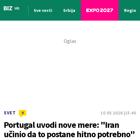
Sve vesti
Srbija
Region
Nova vest
SVET
10.05.2026.
15:40
0
Portugal uvodi nove mere: "Iran
učinio da to postane hitno potrebno"