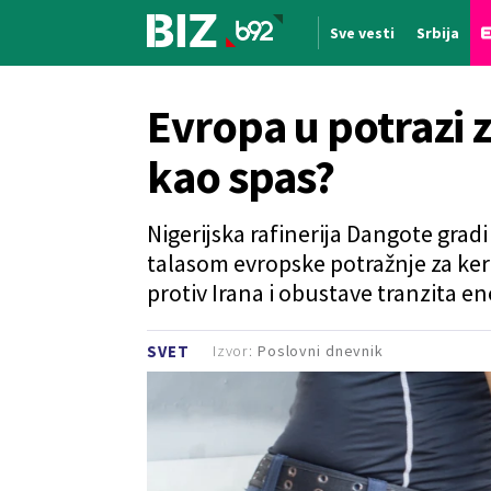
Sve vesti
Srbija
Nova vest
Evropa u potrazi 
kao spas?
Nigerijska rafinerija Dangote gradi
talasom evropske potražnje za ke
protiv Irana i obustave tranzita e
Izvor:
Poslovni dnevnik
SVET