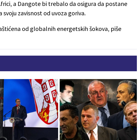
 Africi, a Dangote bi trebalo da osigura da postane
a svoju zavisnost od uvoza goriva.
aštićena od globalnih energetskih šokova, piše