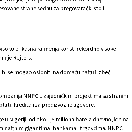
esovane strane sednu za pregovarački sto i
oko efikasna rafinerija koristi rekordno visoke
inje Rojters.
a bi se mogao osloniti na domaću naftu i izbeći
kompanija NNPC u zajedničkim projektima sa stranim
latu kredita i za predizvozne ugovore.
te u Nigeriji, od oko 1,5 miliona barela dnevno, ide na
 naftnim gigantima, bankama i trgovcima. NNPC