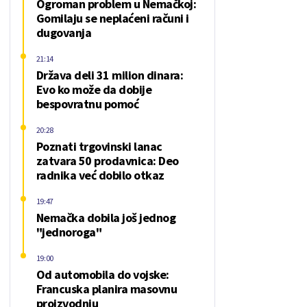
Ogroman problem u Nemačkoj:
Gomilaju se neplaćeni računi i
dugovanja
21:14
Država deli 31 milion dinara:
Evo ko može da dobije
bespovratnu pomoć
20:28
Poznati trgovinski lanac
zatvara 50 prodavnica: Deo
radnika već dobilo otkaz
19:47
Nemačka dobila još jednog
"jednoroga"
19:00
Od automobila do vojske:
Francuska planira masovnu
proizvodnju