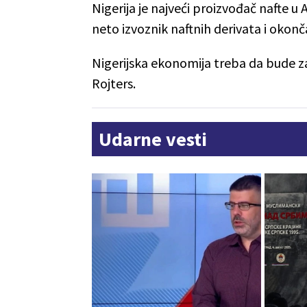
Nigerija je najveći proizvođač nafte u
neto izvoznik naftnih derivata i okonč
Nigerijska ekonomija treba da bude z
Rojters.
Udarne vesti