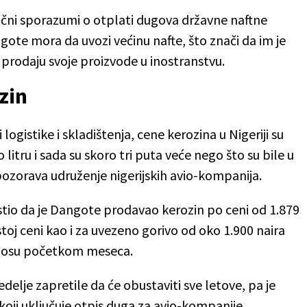
ni sporazumi o otplati dugova državne naftne
ote mora da uvozi većinu nafte, što znači da im je
o prodaju svoje proizvode u inostranstvu.
zin
ogistike i skladištenja, cene kerozina u Nigeriji su
 litru i sada su skoro tri puta veće nego što su bile u
pozorava udruženje nigerijskih avio-kompanija.
estio da je Dangote prodavao kerozin po ceni od 1.879
istoj ceni kao i za uvezeno gorivo od oko 1.900 naira
Lagosu početkom meseca.
delje zapretile da će obustaviti sve letove, pa je
koji uključuje otpis duga za avio-kompanije,