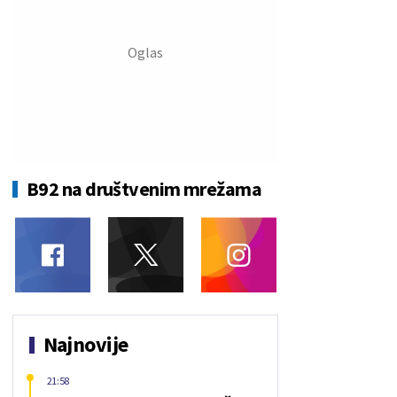
B92 na društvenim mrežama
Najnovije
21:58