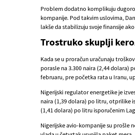
Problem dodatno komplikuju dugoroč
kompanije. Pod takvim uslovima, Dang
lakše da stabilizuju svoje finansije ak
Trostruko skuplji kero
Kada se u proračun uračunaju troškovi l
porasle na 3.300 naira (2,44 dolara) po
februaru, pre početka rata u Iranu, u
Nigerijski regulator energetike je izv
naira (1,39 dolara) po litru, otprilike 
(1,41 dolara) po litru isporučenim 
Nigerijske avio-kompanije su prošle ne
vlada u četvrtak usvojila paket mera, 