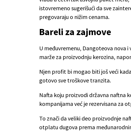
istovremeno sugerišući da sve zainter
pregovaraju o nižim cenama.
Bareli za zajmove
U međuvremenu, Dangoteova nova i vis
marže za proizvodnju kerozina, napom
Njen profit bi mogao biti još veći kad
gotovo sve troškove tranzita.
Nafta koju proizvodi državna naftna 
kompanijama već je rezervisana za otp
To znači da veliki deo proizvodnje naf
otplatu dugova prema međunarodnim