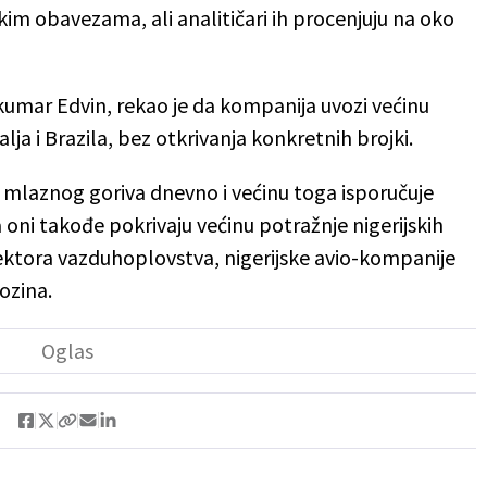
kim obavezama, ali analitičari ih procenjuju na oko
mar Edvin, rekao je da kompanija uvozi većinu
alja i Brazila, bez otkrivanja konkretnih brojki.
a mlaznog goriva dnevno i većinu toga isporučuje
 oni takođe pokrivaju većinu potražnje nigerijskih
tora vazduhoplovstva, nigerijske avio-kompanije
ozina.