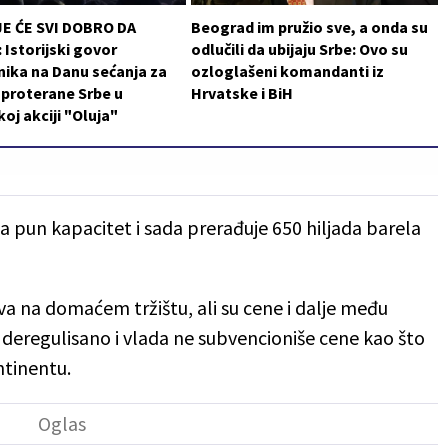
JE ĆE SVI DOBRO DA
Beograd im pružio sve, a onda su
Istorijski govor
odlučili da ubijaju Srbe: Ovo su
ika na Danu sećanja za
ozloglašeni komandanti iz
i proterane Srbe u
Hrvatske i BiH
koj akciji "Oluja"
a pun kapacitet i sada prerađuje 650 hiljada barela
a na domaćem tržištu, ali su cene i dalje među
no deregulisano i vlada ne subvencioniše cene kao što
ntinentu.