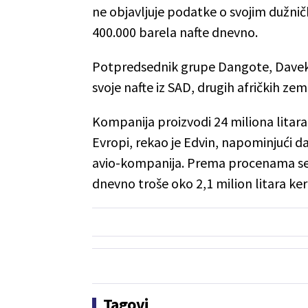
ne objavljuje podatke o svojim dužnič
400.000 barela nafte dnevno.
Potpredsednik grupe Dangote, Daveku
svoje nafte iz SAD, drugih afričkih zem
Kompanija proizvodi 24 miliona litar
Evropi, rekao je Edvin, napominjući da
avio-kompanija. Prema procenama sek
dnevno troše oko 2,1 milion litara ker
Tagovi