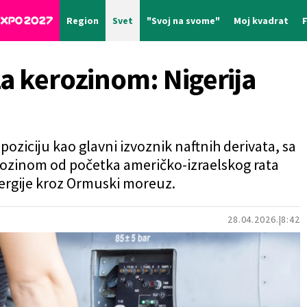
Region
Svet
"Svoj na svome"
Moj kvadrat
za kerozinom: Nigerija
 poziciju kao glavni izvoznik naftnih derivata, sa
rozinom od početka američko-izraelskog rata
nergije kroz Ormuski moreuz.
28.04.2026.
8:42