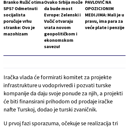
Branko Ružić otima
Ovako Srbija može
PAVLOVIĆ NA
SPS? Odmetnuti
da bude most
OPOZICIONIM
socijalista
Evrope: Zelenski i
MEDIJIMA: Mali je u
poručuje vrhu
Vučić otvaraju
pravu, ima para za
stranke: Ovo je
vrata novom
veće plate i penzije
mazohizam
geopolitičkom i
ekonomskom
savezu!
Iračka vlada će formirati komitet za projekte
infrastrukture u vodoprivredi i pozvati turske
kompanije da daju svoje ponude za njih, a projekti
će biti finansirani prihodom od prodaje iračke
nafte Turskoj, dodao je turski zvaničnik.
U prvoj fazi sporazuma, očekuje se realizacija tri