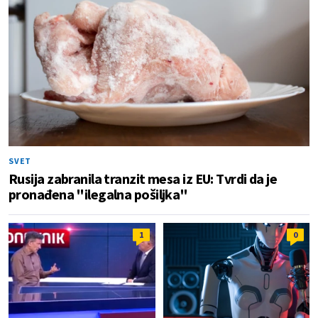
SVET
Rusija zabranila tranzit mesa iz EU: Tvrdi da je
pronađena "ilegalna pošiljka"
1
0