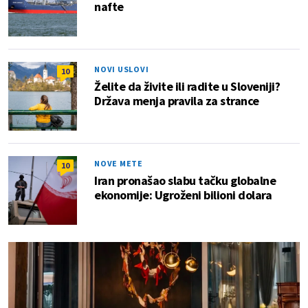
nafte
NOVI USLOVI
10
Želite da živite ili radite u Sloveniji?
Država menja pravila za strance
NOVE METE
10
Iran pronašao slabu tačku globalne
ekonomije: Ugroženi bilioni dolara