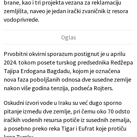
brane, kao i tri projekta vezana za reklamaciju
zemljišta, naveo je jedan irački zvaničnik iz resora
vodoprivrede.
Prvobitni okvirni sporazum postignut je u aprilu
2024. tokom posete turskog predsednika Redžepa
Tajipa Erdogana Bagdadu, kojom je označena
nova faza poboljšanih odnosa dve susedne zemlje
nakon više godina tenzija, podseća Rojters.
Oskudni izvori vode u Iraku su već dugo sporno
pitanje između dve zemlje, pri čemu oko 70 odsto
iračkih vodenih resursa potiče iz susednih zemalja,
a posebno preko reka Tigar i Eufrat koje protiču
kroz Tursku.