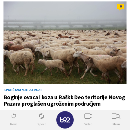
0
SPREČAVANJE ZARAZE
Boginje ovaca i koza u Raški: Deo teritorije Novog
Pazara proglašen ugroženim područjem
✕
0
0
Novo
Sport
Video
Menu