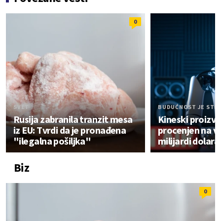
0
SVET
BUDUĆNOST JE STI
Rusija zabranila tranzit mesa
Kineski proizv
iz EU: Tvrdi da je pronađena
procenjen na v
"ilegalna pošiljka"
milijardi dolara
Biz
0