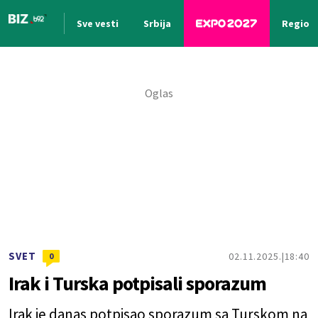
Sve vesti
Srbija
Region
Nova vest
SVET
02.11.2025.
18:40
0
Irak i Turska potpisali sporazum
Irak je danas potpisao sporazum sa Turskom na