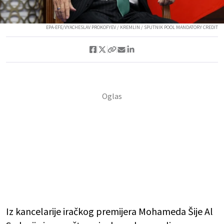
EPA-EFE/VYACHESLAV PROKOFYEV / KREMLIN / SPUTNIK POOL MANDATORY CREDIT
Iz kancelarije iračkog premijera Mohameda Šije Al