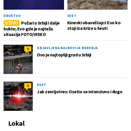
DRUŠTVO
SVET
Kineski obaveštajci: Evo ko
UŽIVO
Požari u Srbiji i dalje
stoji iza krize u Seuti
bukte; Evo gde je najteža
situacija FOTO/VIDEO
OBJAVLJENA NAJNOVIJA MERENJA
0
Ovo je najtopliji grad u Srbiji
SVET
0
Jak zemljotres: Osetio se intenzivno i dugo
Lokal