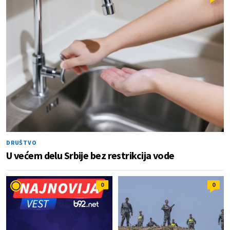
DRUŠTVO
U većem delu Srbije bez restrikcija vode
0
0