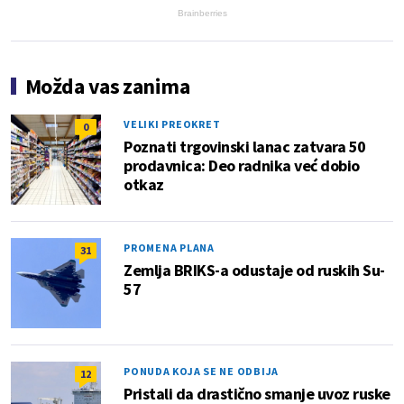
Brainberries
Možda vas zanima
VELIKI PREOKRET
0
Poznati trgovinski lanac zatvara 50
prodavnica: Deo radnika već dobio
otkaz
PROMENA PLANA
31
Zemlja BRIKS-a odustaje od ruskih Su-
57
PONUDA KOJA SE NE ODBIJA
12
Pristali da drastično smanje uvoz ruske