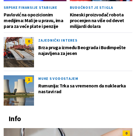
SRPSKE FINANSIJE STABILNE
BUDUĆNOST JE STIGLA
Pavlović na opozicionim
Kineski proizvođač robota
medijima: Mali je u pravu, ima
procenjen na više od devet
para za veće plate i penzije
milijardi dolara
ZAJEDNIČKI INTERES
0
Brza pruga između Beograda i Budimpešte
najavljena za jesen
MUKE S VODOSTAJEM
1
Rumunija: Trka sa vremenom da nuklearka
nastavi rad
Info
0