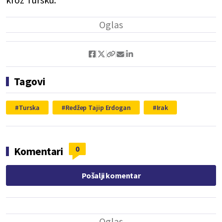
Tagovi
Turska
Redžep Tajip Erdogan
Irak
0
Komentari
Pošalji komentar