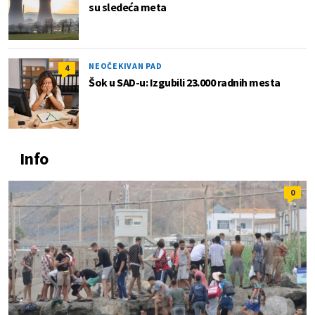
su sledeća meta
NEOČEKIVAN PAD
4
Šok u SAD-u: Izgubili 23.000 radnih mesta
Info
0