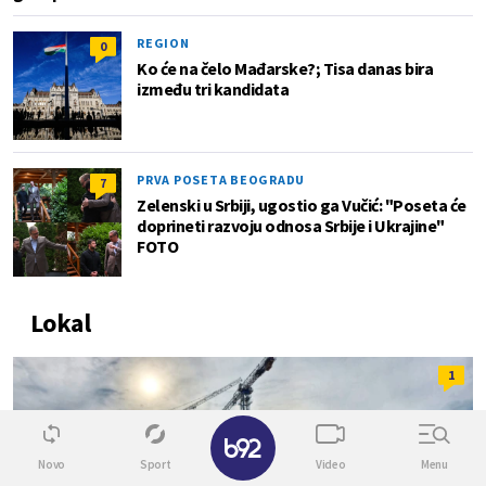
REGION
0
Ko će na čelo Mađarske?; Tisa danas bira
između tri kandidata
PRVA POSETA BEOGRADU
7
Zelenski u Srbiji, ugostio ga Vučić: "Poseta će
doprineti razvoju odnosa Srbije i Ukrajine"
FOTO
Lokal
1
✕
Novo
Sport
Video
Menu