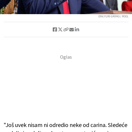
EPA/YURI GRIPAS / POOL
"Još uvek nisam ni odredio neke od carina. Sledeće