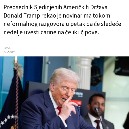
Predsednik Sjedinjenih Američkih Država
Donald Tramp rekao je novinarima tokom
neformalnog razgovora u petak da će sledeće
nedelje uvesti carine na čelik i čipove.
Izvor:
B92.net