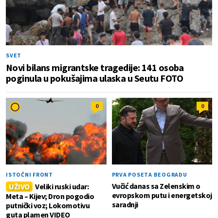
SVET
Novi bilans migrantske tragedije: 141 osoba
poginula u pokušajima ulaska u Seutu FOTO
0
0
ISTOČNI FRONT
PRVA POSETA BEOGRADU
Vučić danas sa Zelenskim o
UŽIVO
Veliki ruski udar:
evropskom putu i energetskoj
Meta – Kijev; Dron pogodio
saradnji
putnički voz; Lokomotivu
guta plamen VIDEO