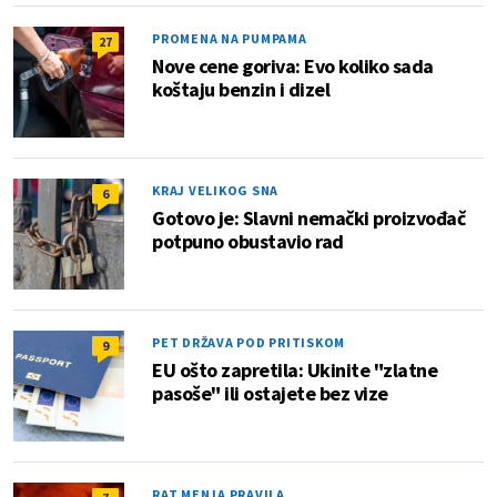
PROMENA NA PUMPAMA
27
Nove cene goriva: Evo koliko sada
koštaju benzin i dizel
KRAJ VELIKOG SNA
6
Gotovo je: Slavni nemački proizvođač
potpuno obustavio rad
PET DRŽAVA POD PRITISKOM
9
EU ošto zapretila: Ukinite "zlatne
pasoše" ili ostajete bez vize
RAT MENJA PRAVILA