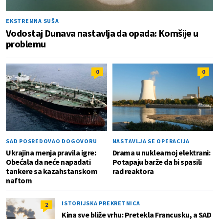
EKSTREMNA SUŠA
Vodostaj Dunava nastavlja da opada: Komšije u
problemu
0
0
SAD POSREDOVAO DOGOVORU
NASTAVLJA SE OPERACIJA
Ukrajina menja pravila igre:
Drama u nuklearnoj elektrani:
Obećala da neće napadati
Potapaju barže da bi spasili
tankere sa kazahstanskom
rad reaktora
naftom
ISTORIJSKA PREKRETNICA
2
Kina sve bliže vrhu: Pretekla Francusku, a SAD