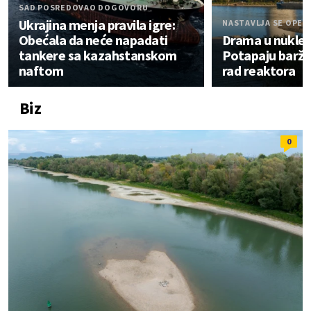
SAD POSREDOVAO DOGOVORU
Ukrajina menja pravila igre:
NASTAVLJA SE OPER
Obećala da neće napadati
Drama u nuklear
tankere sa kazahstanskom
Potapaju barže 
naftom
rad reaktora
Biz
0