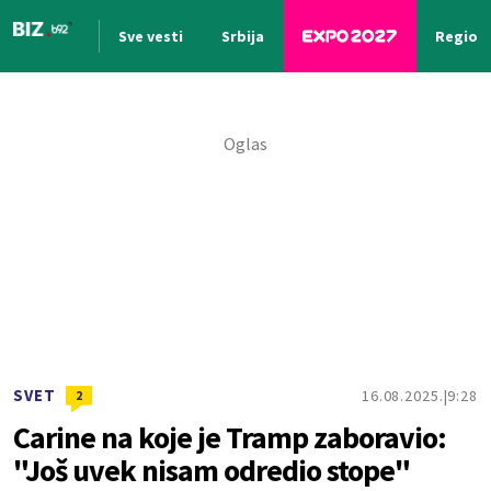
Sve vesti
Srbija
Region
Nova vest
SVET
16.08.2025.
9:28
2
Carine na koje je Tramp zaboravio:
"Još uvek nisam odredio stope"