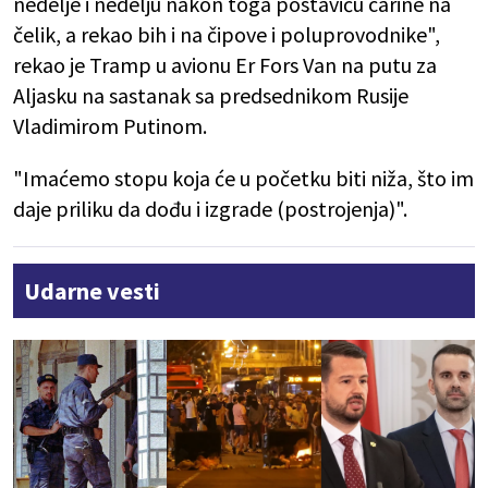
nedelje i nedelju nakon toga postaviću carine na
čelik, a rekao bih i na čipove i poluprovodnike",
rekao je Tramp u avionu Er Fors Van na putu za
Aljasku na sastanak sa predsednikom Rusije
Vladimirom Putinom.
"Imaćemo stopu koja će u početku biti niža, što im
daje priliku da dođu i izgrade (postrojenja)".
Udarne vesti