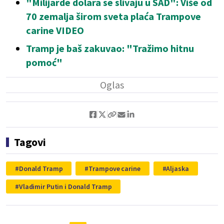
"Milijarde dolara se slivaju u SAD": Više od
70 zemalja širom sveta plaća Trampove
carine VIDEO
Tramp je baš zakuvao: "Tražimo hitnu
pomoć"
Tagovi
Donald Tramp
Trampove carine
Aljaska
Vladimir Putin i Donald Tramp