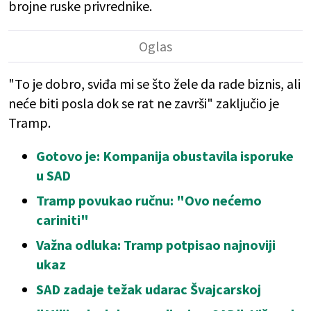
brojne ruske privrednike.
"To je dobro, sviđa mi se što žele da rade biznis, ali
neće biti posla dok se rat ne završi" zaključio je
Tramp.
Gotovo je: Kompanija obustavila isporuke
u SAD
Tramp povukao ručnu: "Ovo nećemo
cariniti"
Važna odluka: Tramp potpisao najnoviji
ukaz
SAD zadaje težak udarac Švajcarskoj