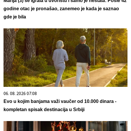
Marija (3) se igrala u dvorištu i samo je nestala: Posle 42
godine otac je pronašao, zanemeo je kada je saznao
gde je bila
06. 08. 2026 07:08
Evo u kojim banjama važi vaučer od 10.000 dinara -
kompletan spisak destinacija u Srbiji