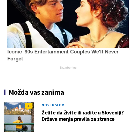
Iconic '90s Entertainment Couples We'll Never
Forget
Brainberries
Možda vas zanima
NOVI USLOVI
11
Želite da živite ili radite u Sloveniji?
Država menja pravila za strance