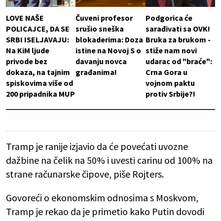
LOVE NAŠE
Čuveni profesor
Podgorica će
POLICAJCE, DA SE
srušio sneška
sarađivati sa OVK!
SRBI ISELJAVAJU:
blokaderima: Doza
Bruka za brukom -
Na KiM ljude
istine na Novoj S o
stiže nam novi
privode bez
davanju novca
udarac od "braće":
dokaza, na tajnim
građanima!
Crna Gora u
spiskovima više od
vojnom paktu
200 pripadnika MUP
protiv Srbije?!
Tramp je ranije izjavio da će povećati uvozne
dažbine na čelik na 50% i uvesti carinu od 100% na
strane računarske čipove, piše Rojters.
Govoreći o ekonomskim odnosima s Moskvom,
Tramp je rekao da je primetio kako Putin dovodi