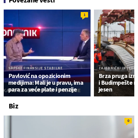
1
SRPSKE FINANSIJE STABILNE
ZAJEDNIČKI INTERE
Pavlović na opozicionim
Brza pruga iz
medijima: Mali je u pravu, ima
i Budimpešte n
para za veće plate i penzije
jesen
Biz
0