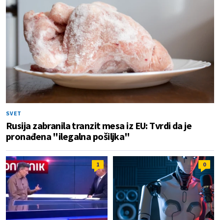
SVET
Rusija zabranila tranzit mesa iz EU: Tvrdi da je
pronađena "ilegalna pošiljka"
1
0