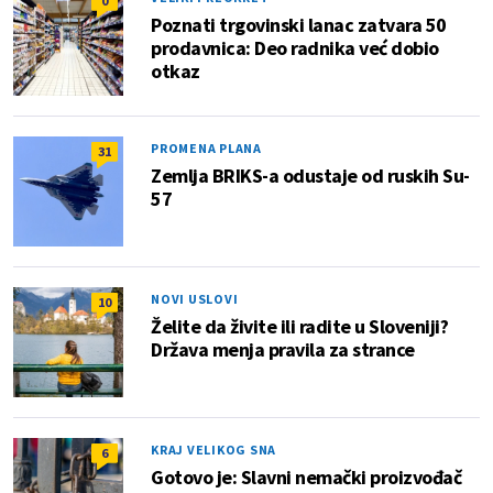
0
Poznati trgovinski lanac zatvara 50
prodavnica: Deo radnika već dobio
otkaz
PROMENA PLANA
31
Zemlja BRIKS-a odustaje od ruskih Su-
57
NOVI USLOVI
10
Želite da živite ili radite u Sloveniji?
Država menja pravila za strance
KRAJ VELIKOG SNA
6
Gotovo je: Slavni nemački proizvođač