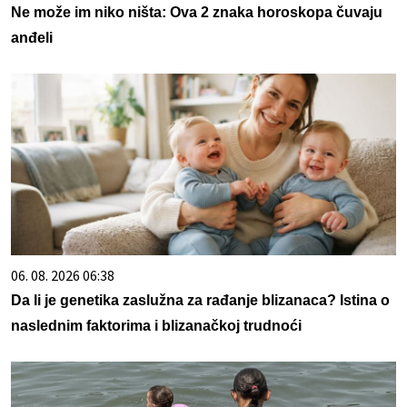
Ne može im niko ništa: Ova 2 znaka horoskopa čuvaju
anđeli
06. 08. 2026 06:38
Da li je genetika zaslužna za rađanje blizanaca? Istina o
naslednim faktorima i blizanačkoj trudnoći