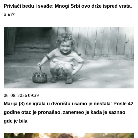
Privlači bedu i svađe: Mnogi Srbi ovo drže ispred vrata,
a vi?
06. 08. 2026 09:39
Marija (3) se igrala u dvorištu i samo je nestala: Posle 42
godine otac je pronašao, zanemeo je kada je saznao
gde je bila