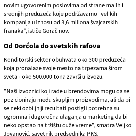
novim ugovorenim poslovima od strane malih i
srednjih preduzeća koje podržavamo i velikih
kompanija u iznosu od 3,6 miliona švajcarskih
franaka", ističe Goračinov.
Od Dorćola do svetskih rafova
Konditorski sektor obuhvata oko 300 preduzeća
koja pronalaze svoje mesto na trpezama širom
sveta - oko 500.000 tona završi u izvozu.
"Naši izvoznici koji rade u brendovima mogu da se
pozicioniraju među skupljim proizvodima, ali da bi
se neki ozbiljniji rezultati postigli potrebna su
ogromna i dugoročna ulaganja u marketing da bi
neko opstao na tržištu duže vreme", smatra Veljko
Jovanović, savetnik predsednika PKS.