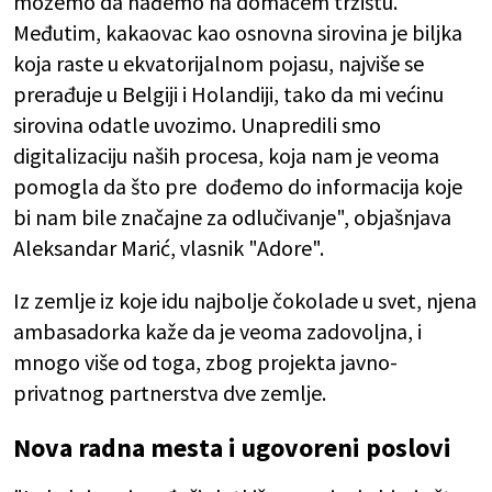
možemo da nađemo na domaćem tržištu.
Međutim, kakaovac kao osnovna sirovina je biljka
koja raste u ekvatorijalnom pojasu, najviše se
prerađuje u Belgiji i Holandiji, tako da mi većinu
sirovina odatle uvozimo. Unapredili smo
digitalizaciju naših procesa, koja nam je veoma
pomogla da što pre dođemo do informacija koje
bi nam bile značajne za odlučivanje", objašnjava
Aleksandar Marić, vlasnik "Adore".
Iz zemlje iz koje idu najbolje čokolade u svet, njena
ambasadorka kaže da je veoma zadovoljna, i
mnogo više od toga, zbog projekta javno-
privatnog partnerstva dve zemlje.
Nova radna mesta i ugovoreni poslovi