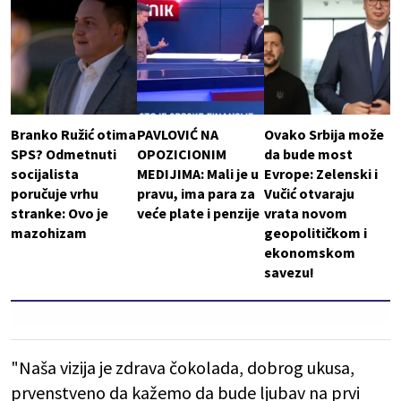
Branko Ružić otima
PAVLOVIĆ NA
Ovako Srbija može
SPS? Odmetnuti
OPOZICIONIM
da bude most
socijalista
MEDIJIMA: Mali je u
Evrope: Zelenski i
poručuje vrhu
pravu, ima para za
Vučić otvaraju
stranke: Ovo je
veće plate i penzije
vrata novom
mazohizam
geopolitičkom i
ekonomskom
savezu!
"Naša vizija je zdrava čokolada, dobrog ukusa,
prvenstveno da kažemo da bude ljubav na prvi