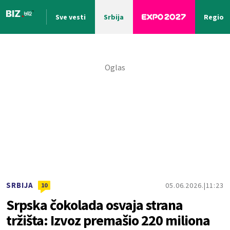
Sve vesti
Srbija
Region
Nova vest
SRBIJA
05.06.2026.
11:23
10
Srpska čokolada osvaja strana
tržišta: Izvoz premašio 220 miliona