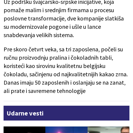
Uz podršku švajcarsko-srpske inicijative, koja
pomaže malim i srednjim firmama u procesu
poslovne transformacije, dve kompanije slatkiša
su modernizovale pogone i ušle u lance
snabdevanja velikih sistema.
Pre skoro četvrt veka, sa tri zaposlena, počeli su
ručnu proizvodnju pralina i čokoladnih tabli,
koristeći kao sirovinu kvalitetnu belgijsku
čokoladu, sačinjenu od najkvalitetnijih kakao zrna.
Danas imaju 50 zaposlenih i oslanjaju se na zanat,
ali prate i savremene tehnologije
Udarne vesti