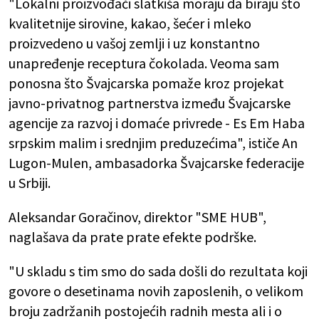
"Lokalni proizvođači slatkiša moraju da biraju što
kvalitetnije sirovine, kakao, šećer i mleko
proizvedeno u vašoj zemlji i uz konstantno
unapređenje receptura čokolada. Veoma sam
ponosna što Švajcarska pomaže kroz projekat
javno-privatnog partnerstva između Švajcarske
agencije za razvoj i domaće privrede - Es Em Haba
srpskim malim i srednjim preduzećima", ističe An
Lugon-Mulen, ambasadorka Švajcarske federacije
u Srbiji.
Aleksandar Goračinov, direktor "SME HUB",
naglašava da prate prate efekte podrške.
"U skladu s tim smo do sada došli do rezultata koji
govore o desetinama novih zaposlenih, o velikom
broju zadržanih postojećih radnih mesta ali i o