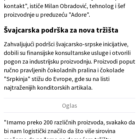
kontakt", ističe Milan Obradović, tehnolog i šef
proizvodnje u preduzeću "Adore".
Švajcarska podrška za nova tržišta
Zahvaljujući podršci švajcarsko-srpske inicijative,
dobili su finansijske konsultanske usluge i otvorili
pogon za industrijsku proizvodnju. Proizvodi poput
ručno pravljenih čokoladnih pralina i čokolade
"Srpkinja" stižu do Evrope, gde su na listi
najtraženijih konditorskih artikala.
"Imamo preko 200 različnih proizvoda, svakako da
bi nam logistički značilo da što više sirovina