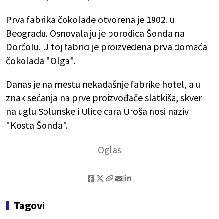
Prva fabrika čokolade otvorena je 1902. u
Beogradu. Osnovala ju je porodica Šonda na
Dorćolu. U toj fabrici je proizvedena prva domaća
čokolada "Olga".
Danas je na mestu nekadašnje fabrike hotel, a u
znak sećanja na prve proizvođače slatkiša, skver
na uglu Solunske i Ulice cara Uroša nosi naziv
"Kosta Šonda".
Tagovi