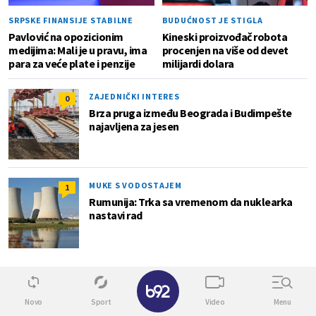
SRPSKE FINANSIJE STABILNE
BUDUĆNOST JE STIGLA
Pavlović na opozicionim
Kineski proizvođač robota
medijima: Mali je u pravu, ima
procenjen na više od devet
para za veće plate i penzije
milijardi dolara
ZAJEDNIČKI INTERES
0
Brza pruga između Beograda i Budimpešte
najavljena za jesen
MUKE S VODOSTAJEM
1
Rumunija: Trka sa vremenom da nuklearka
nastavi rad
Info
✕
Novo
Sport
Video
Menu
0