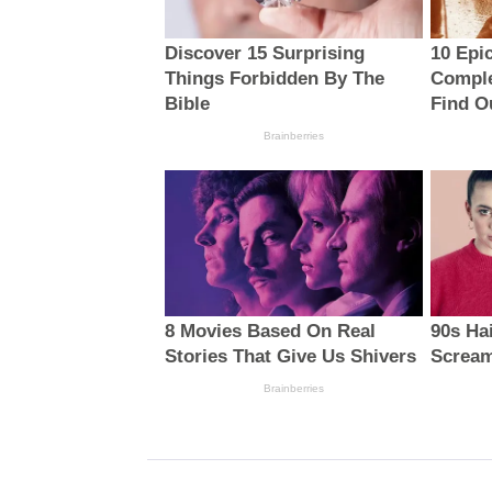
Discover 15 Surprising
10 Epi
Things Forbidden By The
Comple
Bible
Find O
Brainberries
8 Movies Based On Real
90s Ha
Stories That Give Us Shivers
Scream
Brainberries