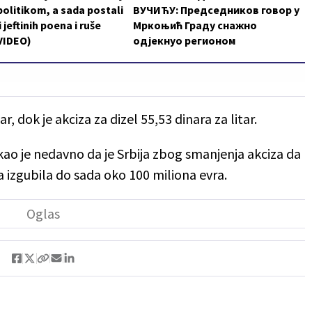
politikom, a sada postali
ВУЧИЋУ: Председников говор у
 jeftinih poena i ruše
Мркоњић Граду снажно
VIDEO)
одјекнуо регионом
ar, dok je akciza za dizel 55,53 dinara za litar.
kao je nedavno da je Srbija zbog smanjenja akciza da
va izgubila do sada oko 100 miliona evra.