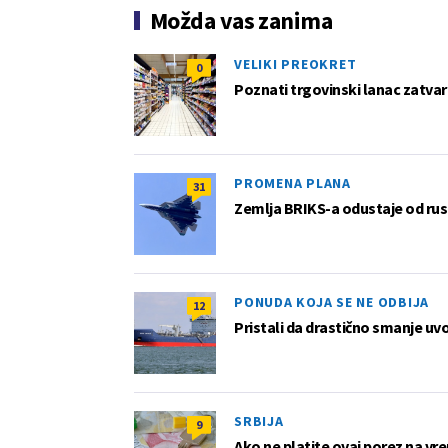
Možda vas zanima
VELIKI PREOKRET
0
Poznati trgovinski lanac zatvar
PROMENA PLANA
31
Zemlja BRIKS-a odustaje od rus
PONUDA KOJA SE NE ODBIJA
12
Pristali da drastično smanje uv
SRBIJA
9
Ako ne platite ovaj porez na vre