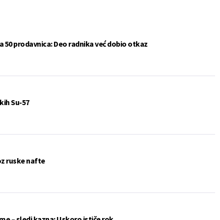
a 50 prodavnica: Deo radnika već dobio otkaz
kih Su-57
oz ruske nafte
me – sledi kazna: Uskoro ističe rok