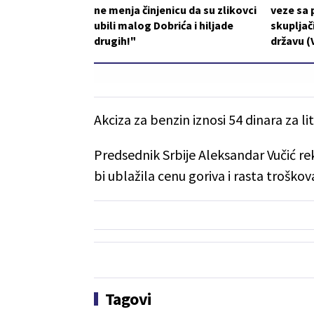
ne menja činjenicu da su zlikovci
veze sa 
ubili malog Dobrića i hiljade
skupljači
drugih!"
državu (
Akciza za benzin iznosi 54 dinara za lit
Predsednik Srbije Aleksandar Vučić re
bi ublažila cenu goriva i rasta troško
Tagovi