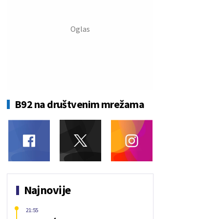
B92 na društvenim mrežama
Najnovije
21:55