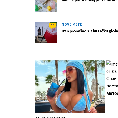
NOVE METE
10
Iran pronašao slabu tačku globa
05. 08
Сазна
пост
Мето