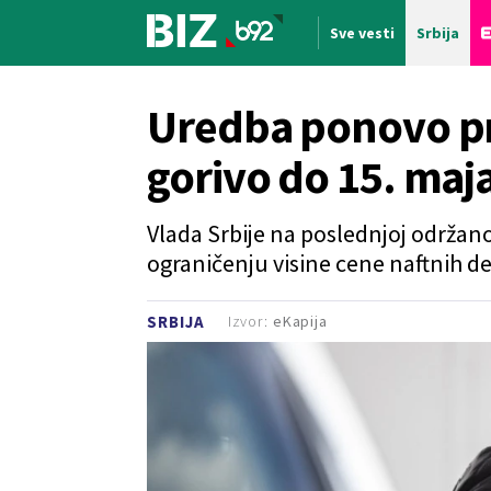
Sve vesti
Srbija
Nova vest
Uredba ponovo pr
gorivo do 15. maj
Vlada Srbije na poslednjoj održan
ograničenju visine cene naftnih de
Izvor:
eKapija
SRBIJA