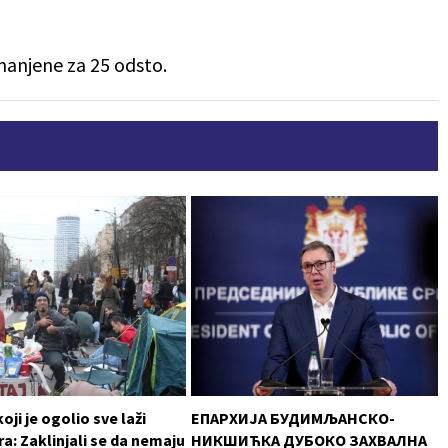
anjene za 25 odsto.
oji je ogolio sve laži
ЕПАРХИЈА БУДИМЉАНСКО-
a: Zaklinjali se da nemaju
НИКШИЋКА ДУБОКО ЗАХВАЛНА