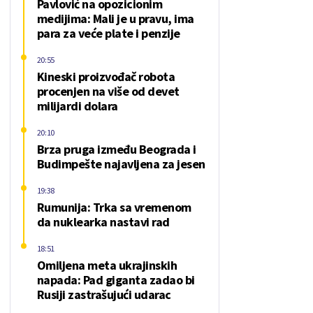
Pavlović na opozicionim
medijima: Mali je u pravu, ima
para za veće plate i penzije
20:55
Kineski proizvođač robota
procenjen na više od devet
milijardi dolara
20:10
Brza pruga između Beograda i
Budimpešte najavljena za jesen
19:38
Rumunija: Trka sa vremenom
da nuklearka nastavi rad
18:51
Omiljena meta ukrajinskih
napada: Pad giganta zadao bi
Rusiji zastrašujući udarac