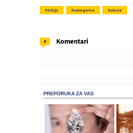
Srbija
cene goriva
akcize
Komentari
0
PREPORUKA ZA VAS