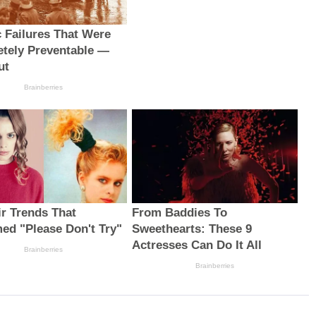
c Failures That Were
tely Preventable —
ut
Brainberries
ir Trends That
From Baddies To
ed "Please Don't Try"
Sweethearts: These 9
Actresses Can Do It All
Brainberries
Brainberries