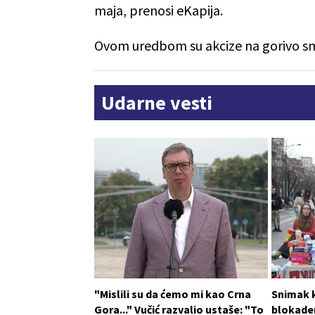
maja, prenosi eKapija.
Ovom uredbom su akcize na gorivo sm
Udarne vesti
"Mislili su da ćemo mi kao Crna
Snimak k
Gora..." Vučić razvalio ustaše: "To
blokader