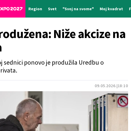
Region
Svet
"Svoj na svome"
Moj kvadrat
odužena: Niže akcize na
a
oj sednici ponovo je produžila Uredbu o
rivata.
09.05.2026.
18:10