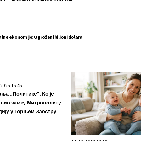
lne ekonomije: Ugroženi bilioni dolara
. 2026 15:45
ња „Политике”: Ко је
авио замку Митрополиту
дију у Горњем Заостру