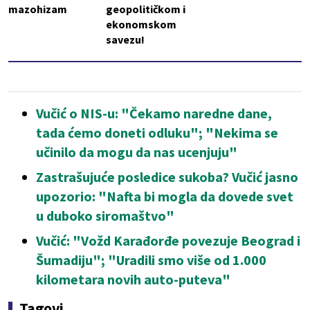
mazohizam
geopolitičkom i
ekonomskom
savezu!
Vučić o NIS-u: "Čekamo naredne dane,
tada ćemo doneti odluku"; "Nekima se
učinilo da mogu da nas ucenjuju"
Zastrašujuće posledice sukoba? Vučić jasno
upozorio: "Nafta bi mogla da dovede svet
u duboko siromaštvo"
Vučić: "Vožd Karađorđe povezuje Beograd i
Šumadiju"; "Uradili smo više od 1.000
kilometara novih auto-puteva"
Tagovi