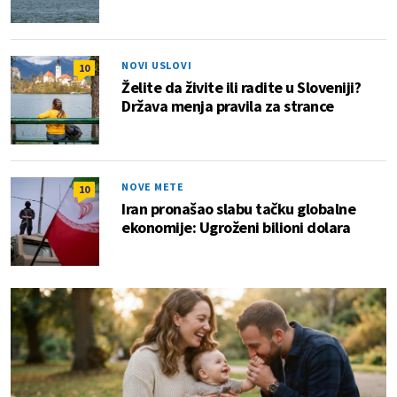
NOVI USLOVI
10
Želite da živite ili radite u Sloveniji?
Država menja pravila za strance
NOVE METE
10
Iran pronašao slabu tačku globalne
ekonomije: Ugroženi bilioni dolara