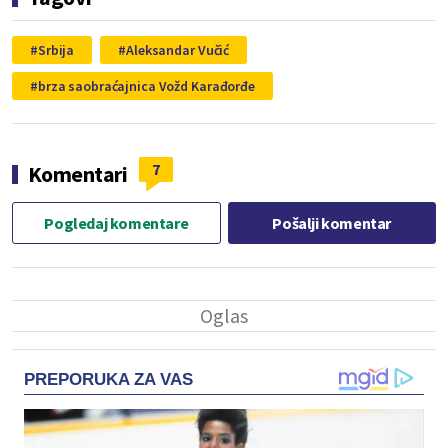
Srbija
Aleksandar Vučić
brza saobraćajnica Vožd Karađorđe
7
Komentari
Pogledaj komentare
Pošalji komentar
PREPORUKA ZA VAS