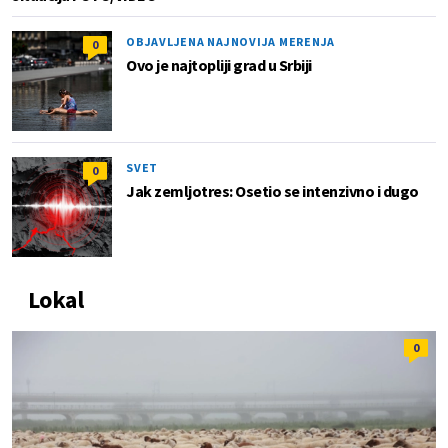
OBJAVLJENA NAJNOVIJA MERENJA
0
Ovo je najtopliji grad u Srbiji
SVET
0
Jak zemljotres: Osetio se intenzivno i dugo
Lokal
0