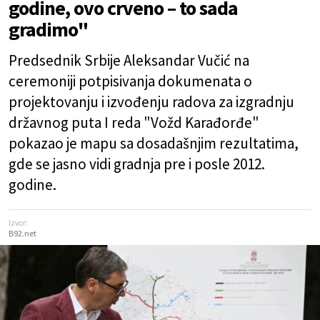
godine, ovo crveno – to sada
gradimo"
Predsednik Srbije Aleksandar Vučić na
ceremoniji potpisivanja dokumenata o
projektovanju i izvođenju radova za izgradnju
državnog puta I reda "Vožd Karađorđe"
pokazao je mapu sa dosadašnjim rezultatima,
gde se jasno vidi gradnja pre i posle 2012.
godine.
Izvor:
B92.net