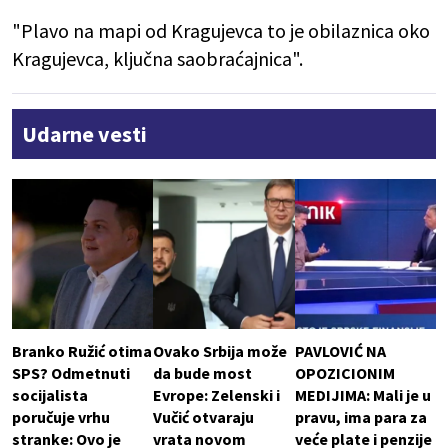
"Plavo na mapi od Kragujevca to je obilaznica oko
Kragujevca, ključna saobraćajnica".
Udarne vesti
Branko Ružić otima
Ovako Srbija može
PAVLOVIĆ NA
SPS? Odmetnuti
da bude most
OPOZICIONIM
socijalista
Evrope: Zelenski i
MEDIJIMA: Mali je u
poručuje vrhu
Vučić otvaraju
pravu, ima para za
stranke: Ovo je
vrata novom
veće plate i penzije