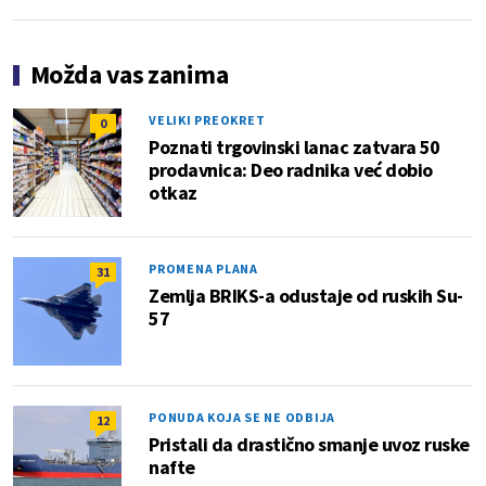
Možda vas zanima
VELIKI PREOKRET
0
Poznati trgovinski lanac zatvara 50
prodavnica: Deo radnika već dobio
otkaz
PROMENA PLANA
31
Zemlja BRIKS-a odustaje od ruskih Su-
57
PONUDA KOJA SE NE ODBIJA
12
Pristali da drastično smanje uvoz ruske
nafte