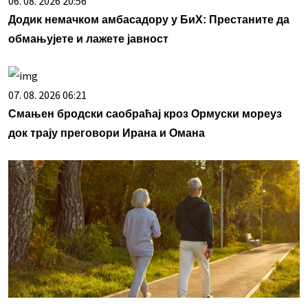
06. 08. 2026 20:56
Додик немачком амбасадору у БиХ: Престаните да
обмањујете и лажете јавност
07. 08. 2026 06:21
Смањен бродски саобраћај кроз Ормуски мореуз
док трају преговори Ирана и Омана