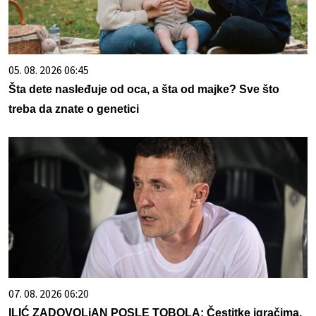
05. 08. 2026 06:45
Šta dete nasleđuje od oca, a šta od majke? Sve što
treba da znate o genetici
07. 08. 2026 06:20
ILIĆ ZADOVOLjAN POSLE TOBOLA: Čestitke igračima,