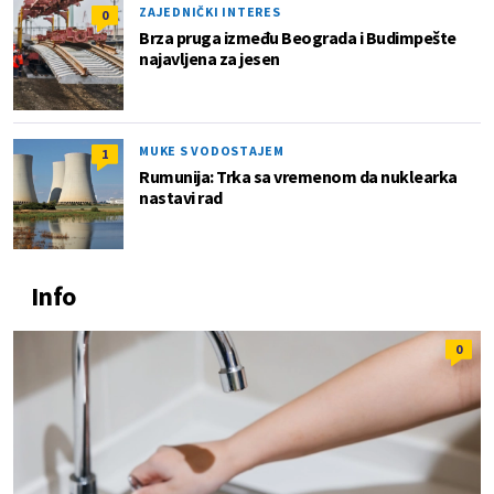
ZAJEDNIČKI INTERES
0
Brza pruga između Beograda i Budimpešte
najavljena za jesen
MUKE S VODOSTAJEM
1
Rumunija: Trka sa vremenom da nuklearka
nastavi rad
Info
0