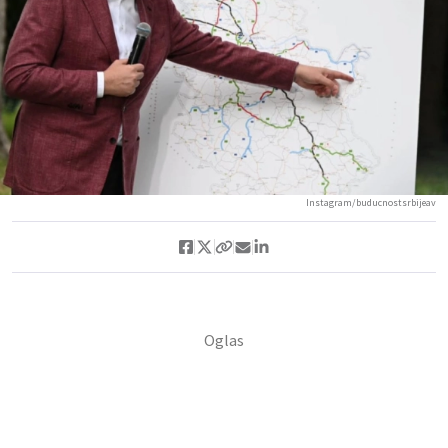
Instagram/buducnostsrbijeav