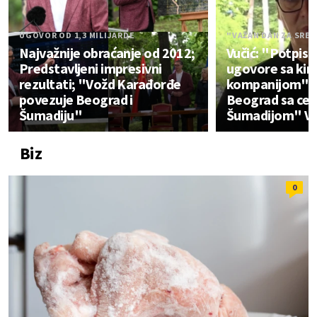
UGOVOR OD 1,3 MILIJARDE
"VAŽAN DAN ZA SRBI
Najvažnije obraćanje od 2012;
Vučić: "Potpisu
Predstavljeni impresivni
ugovore sa ki
rezultati; "Vožd Karađorđe
kompanijom";
povezuje Beograd i
Beograd sa ce
Šumadiju"
Šumadijom" V
Biz
0