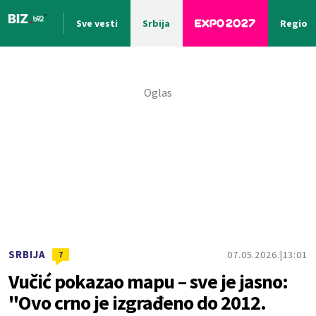
Sve vesti
Srbija
Region
Nova vest
SRBIJA
07.05.2026.
13:01
7
Vučić pokazao mapu – sve je jasno:
"Ovo crno je izgrađeno do 2012.