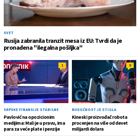
SVET
Rusija zabranila tranzit mesa iz EU: Tvrdi da je
pronađena "ilegalna pošiljka"
1
0
SRPSKE FINANSIJE STABILNE
BUDUĆNOST JE STIGLA
Pavlović na opozicionim
Kineski proizvođač robota
medijima: Mali je u pravu, ima
procenjen na više od devet
para za veće plate i penzije
milijardi dolara