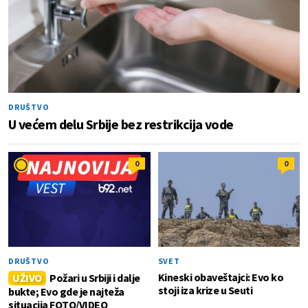
DRUŠTVO
U većem delu Srbije bez restrikcija vode
0
0
DRUŠTVO
SVET
Kineski obaveštajci: Evo ko
UŽIVO
Požari u Srbiji i dalje
stoji iza krize u Seuti
bukte; Evo gde je najteža
situacija FOTO/VIDEO