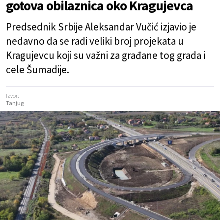
gotova obilaznica oko Kragujevca
Predsednik Srbije Aleksandar Vučić izjavio je
nedavno da se radi veliki broj projekata u
Kragujevcu koji su važni za građane tog grada i
cele Šumadije.
Izvor:
Tanjug