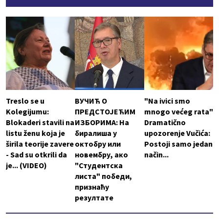
Treslo se u
ВУЧИЋ О
"Na ivici smo
Kolegijumu:
ПРЕДСТОЈЕЋИМ
mnogo većeg rata"
Blokaderi stavili na
ИЗБОРИМА: На
Dramatično
listu ženu koja je
биралиша у
upozorenje Vučića:
širila teorije zavere
октобру или
Postoji samo jedan
- Sad su otkrili da
новембру, ако
način...
je... (VIDEO)
"Студентска
листа" победи,
признаћу
резултате