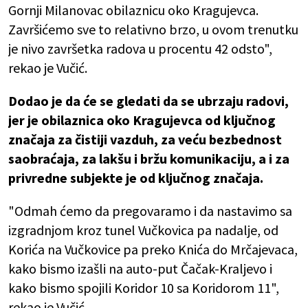
Gornji Milanovac obilaznicu oko Kragujevca.
Završićemo sve to relativno brzo, u ovom trenutku
je nivo završetka radova u procentu 42 odsto",
rekao je Vučić.
Dodao je da će se gledati da se ubrzaju radovi,
jer je obilaznica oko Kragujevca od ključnog
značaja za čistiji vazduh, za veću bezbednost
saobraćaja, za lakšu i bržu komunikaciju, a i za
privredne subjekte je od ključnog značaja.
"Odmah ćemo da pregovaramo i da nastavimo sa
izgradnjom kroz tunel Vučkovica pa nadalje, od
Korića na Vučkovice pa preko Knića do Mrčajevaca,
kako bismo izašli na auto-put Čačak-Kraljevo i
kako bismo spojili Koridor 10 sa Koridorom 11",
rekao je Vučić.