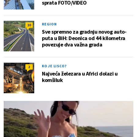
sprata FOTO/VIDEO
REGION
10
Sve spremno za gradnju novog auto-
puta u BiH: Deonica od 44 kilometra
povezuje dva važna grada
KO JE LISCO?
2
Najveća železara u Africi dolazi u
komšiluk