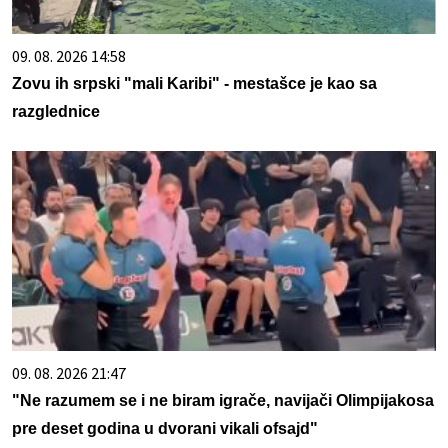
09. 08. 2026 14:58
Zovu ih srpski "mali Karibi" - mestašce je kao sa
razglednice
09. 08. 2026 21:47
"Ne razumem se i ne biram igrače, navijači Olimpijakosa
pre deset godina u dvorani vikali ofsajd"