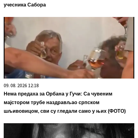
учесника Сабора
09. 08. 2026 12:18
Нема предаха за Орбана у Гучи: Са чувеним
мајстором трубе наздрављао српском
шљивовицом, сви су гледали само у њих (ФОТО)