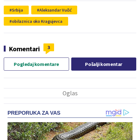
Srbija
Aleksandar Vučić
obilaznica oko Kragujevca
3
Komentari
Pogledaj komentare
Pošalji komentar
PREPORUKA ZA VAS