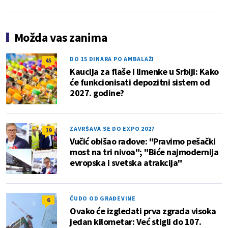
Možda vas zanima
DO 15 DINARA PO AMBALAŽI
45
Kaucija za flaše i limenke u Srbiji: Kako
će funkcionisati depozitni sistem od
2027. godine?
ZAVRŠAVA SE DO EXPO 2027
19
Vučić obišao radove: "Pravimo pešački
most na tri nivoa"; "Biće najmodernija
evropska i svetska atrakcija"
ČUDO OD GRAĐEVINE
6
Ovako će izgledati prva zgrada visoka
jedan kilometar: Već stigli do 107.