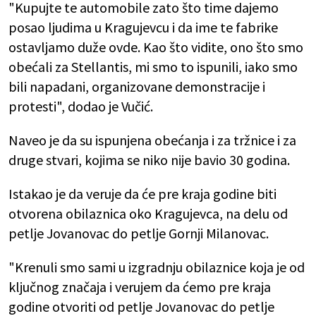
"Kupujte te automobile zato što time dajemo
posao ljudima u Kragujevcu i da ime te fabrike
ostavljamo duže ovde. Kao što vidite, ono što smo
obećali za Stellantis, mi smo to ispunili, iako smo
bili napadani, organizovane demonstracije i
protesti", dodao je Vučić.
Naveo je da su ispunjena obećanja i za tržnice i za
druge stvari, kojima se niko nije bavio 30 godina.
Istakao je da veruje da će pre kraja godine biti
otvorena obilaznica oko Kragujevca, na delu od
petlje Jovanovac do petlje Gornji Milanovac.
"Krenuli smo sami u izgradnju obilaznice koja je od
ključnog značaja i verujem da ćemo pre kraja
godine otvoriti od petlje Jovanovac do petlje