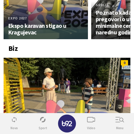
SRBIJA
Poznato kada p
pregovori o ut
EXPO 2027
Ekspo karavan stigao u
minimalne cene
Kragujevac
narednu godin
Biz
0
✕
Novo
Sport
Video
Menu