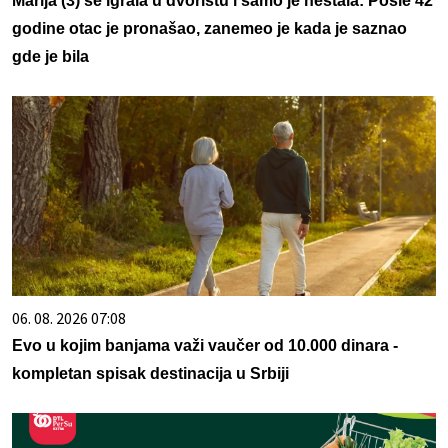
Marija (3) se igrala u dvorištu i samo je nestala: Posle 42
godine otac je pronašao, zanemeo je kada je saznao
gde je bila
06. 08. 2026 07:08
Evo u kojim banjama važi vaučer od 10.000 dinara -
kompletan spisak destinacija u Srbiji