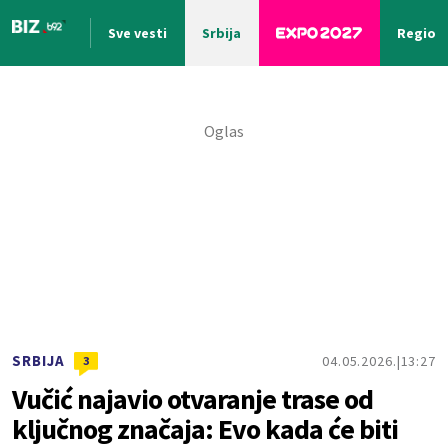
Sve vesti
Srbija
Region
Nova vest
SRBIJA
04.05.2026.
13:27
3
Vučić najavio otvaranje trase od
ključnog značaja: Evo kada će biti