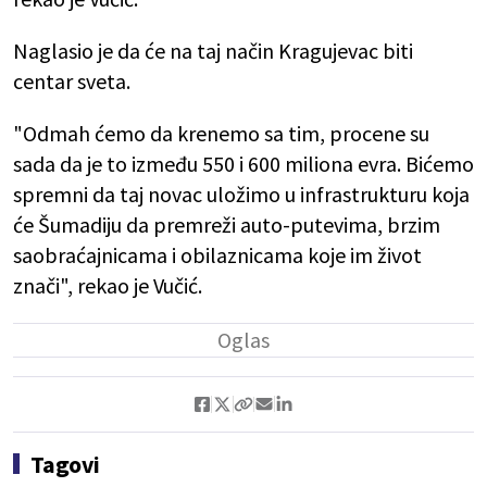
Naglasio je da će na taj način Kragujevac biti
centar sveta.
"Odmah ćemo da krenemo sa tim, procene su
sada da je to između 550 i 600 miliona evra. Bićemo
spremni da taj novac uložimo u infrastrukturu koja
će Šumadiju da premreži auto-putevima, brzim
saobraćajnicama i obilaznicama koje im život
znači", rekao je Vučić.
Tagovi