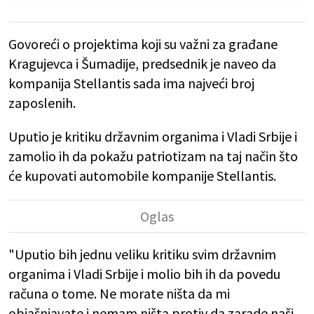
Govoreći o projektima koji su važni za građane
Kragujevca i Šumadije, predsednik je naveo da
kompanija Stellantis sada ima najveći broj
zaposlenih.
Uputio je kritiku državnim organima i Vladi Srbije i
zamolio ih da pokažu patriotizam na taj način što
će kupovati automobile kompanije Stellantis.
"Uputio bih jednu veliku kritiku svim državnim
organima i Vladi Srbije i molio bih ih da povedu
računa o tome. Ne morate ništa da mi
objašnjavate i nemam ništa protiv da zarade naši