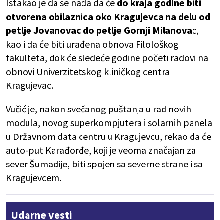
Istakao je da se nada da će
do kraja godine biti
otvorena obilaznica oko Kragujevca na delu od
petlje Jovanovac do petlje Gornji Milanova
c,
kao i da će biti urađena obnova Filološkog
fakulteta, dok će sledeće godine početi radovi na
obnovi Univerzitetskog kliničkog centra
Kragujevac.
Vučić je, nakon svečanog puštanja u rad novih
modula, novog superkompjutera i solarnih panela
u Državnom data centru u Kragujevcu, rekao da će
auto-put Karađorđe, koji je veoma značajan za
sever Šumadije, biti spojen sa severne strane i sa
Kragujevcem.
Udarne vesti