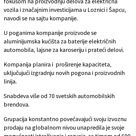
fokusom na proizvodnju delova za električna
vozila i značajnim investicijama u Loznici i Šapcu,
navodi se na sajtu kompanije.
U poganima kompanije proizvode se
aluminijumska kućišta za baterije električnih
automobila, lajsne za karoseriju i prateći delovi.
Kompanija planira i proširenje kapaciteta,
uključujući izgradnju novih pogona i proizvodnih
linija.
Snabdeva više od 70 svetskih automobilskih
brendova.
Grupacija konstantno povećavajući svoju izvoznu
prodaju na globalnom nivou unapredila je svoje
mogućnosti istraživanja i razvoja, sa timom od 600