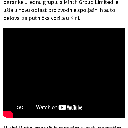
ogranke u jednu grupu, a Minth Group Limited je
ušla u novu oblast proizvodnje spoljašnjih auto
delova za putnička vozila u Kini.
U Kini Minth isporučuje mnogim svetski poznatim