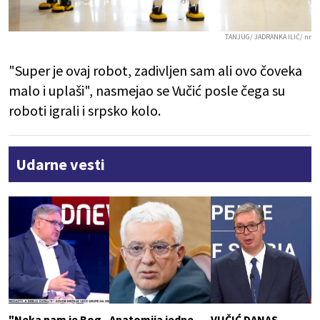
TANJUG/ JADRANKA ILIĆ/ nr
"
Super je ovaj robot, zadivljen sam ali ovo čoveka
malo i uplaši", nasmejao se Vučić posle čega su
roboti igrali i srpsko kolo.
Udarne vesti
"Neka nam je Bog
Anatomija jedne
VUČIĆ DANAS