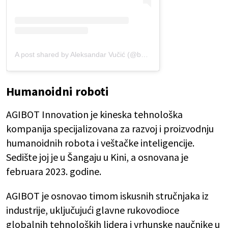
A post shared by Aleksandar Vučić (@buducnostsrbijeav)
Humanoidni roboti
AGIBOT Innovation je kineska tehnološka
kompanija specijalizovana za razvoj i proizvodnju
humanoidnih robota i veštačke inteligencije.
Sedište joj je u Šangaju u Kini, a osnovana je
februara 2023. godine.
AGIBOT je osnovao timom iskusnih stručnjaka iz
industrije, uključujući glavne rukovodioce
globalnih tehnoloških lidera i vrhunske naučnike u