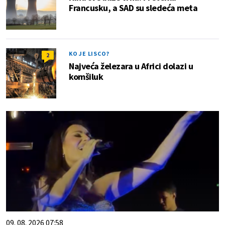
Francusku, a SAD su sledeća meta
KO JE LISCO?
2
Najveća železara u Africi dolazi u
komšiluk
09. 08. 2026 07:58