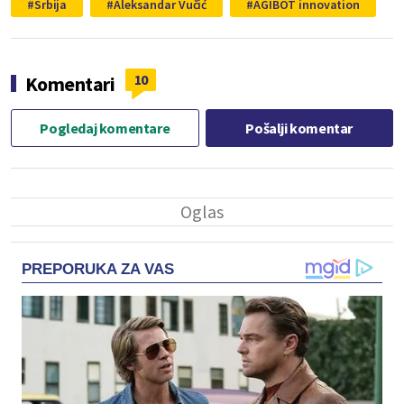
Srbija
Aleksandar Vučić
AGIBOT innovation
10
Komentari
Pogledaj komentare
Pošalji komentar
PREPORUKA ZA VAS