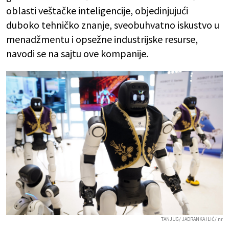
oblasti veštačke inteligencije, objedinjujući
duboko tehničko znanje, sveobuhvatno iskustvo u
menadžmentu i opsežne industrijske resurse,
navodi se na sajtu ove kompanije.
TANJUG/ JADRANKA ILIĆ/ nr