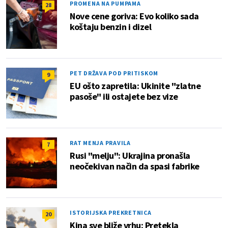
PROMENA NA PUMPAMA
28
Nove cene goriva: Evo koliko sada
koštaju benzin i dizel
PET DRŽAVA POD PRITISKOM
9
EU ošto zapretila: Ukinite "zlatne
pasoše" ili ostajete bez vize
RAT MENJA PRAVILA
7
Rusi "melju": Ukrajina pronašla
neočekivan način da spasi fabrike
ISTORIJSKA PREKRETNICA
20
Kina sve bliže vrhu: Pretekla