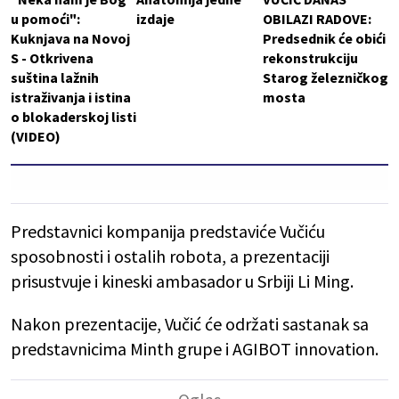
u pomoći":
izdaje
OBILAZI RADOVE:
Kuknjava na Novoj
Predsednik će obići
S - Otkrivena
rekonstrukciju
suština lažnih
Starog železničkog
istraživanja i istina
mosta
o blokaderskoj listi
(VIDEO)
Predstavnici kompanija predstaviće Vučiću
sposobnosti i ostalih robota, a prezentaciji
prisustvuje i kineski ambasador u Srbiji Li Ming.
Nakon prezentacije, Vučić će održati sastanak sa
predstavnicima Minth grupe i AGIBOT innovation.