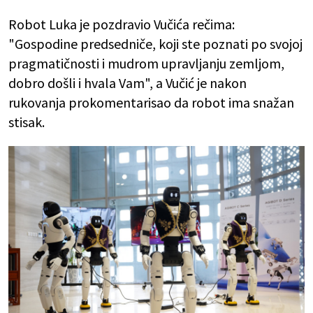
Robot Luka je pozdravio Vučića rečima:
"Gospodine predsedniče, koji ste poznati po svojoj
pragmatičnosti i mudrom upravljanju zemljom,
dobro došli i hvala Vam", a Vučić je nakon
rukovanja prokomentarisao da robot ima snažan
stisak.