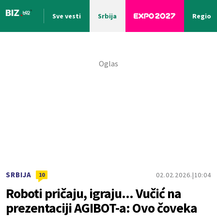
Sve vesti
Srbija
Region
Nova vest
SRBIJA
02.02.2026.
10:04
10
Roboti pričaju, igraju... Vučić na
prezentaciji AGIBOT-a: Ovo čoveka