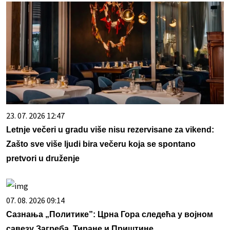
23. 07. 2026 12:47
Letnje večeri u gradu više nisu rezervisane za vikend:
Zašto sve više ljudi bira večeru koja se spontano
pretvori u druženje
07. 08. 2026 09:14
Сазнања „Политике”: Црна Гора следећа у војном
савезу Загреба, Тиране и Приштине