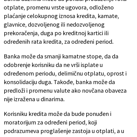
otplate, promenu vrste ugovora, odloženo
plaćanje celokupnog iznosa kredita, kamate,
glavnice, dozvoljenog ili nedozvoljenog
prekoračenja, duga po kreditnoj kartici ili
određenih rata kredita, za određeni period.
Banka može da smanji kamatne stope, da da
odobrenje korisniku da ne vrši isplate u
određenom periodu, delimičnu otplatu, oprost i
konsolidaciju duga. Takođe, banka može da
predloži i promenu valute ako novčana obaveza
nije izražena u dinarima.
Korisniku kredita može da bude ponuđen i
moratorijum za određeni period, koji
podrazumeva proglašenje zastoja u otplati, a u