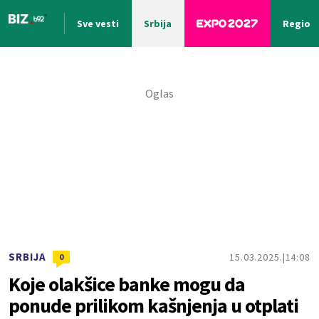
Sve vesti
Srbija
Region
Nova vest
SRBIJA
15.03.2025.
14:08
0
Koje olakšice banke mogu da
ponude prilikom kašnjenja u otplati