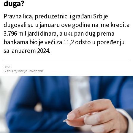
duga?
Pravna lica, preduzetnici i građani Srbije
dugovali su u januaru ove godine na ime kredita
3.796 milijardi dinara, a ukupan dug prema
bankama bio je veći za 11,2 odsto u poređenju
sa januarom 2024.
Izvor:
Biznis.rs/Marija Jovanović