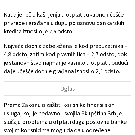
Kada je reč o kašnjenju u otplati, ukupno učešće
privrede i građana u dugu po osnovu bankarskih
kredita iznosilo je 2,5 odsto.
Najveća docnja zabeležena je kod preduzetnika –
4,8 odsto, zatim kod pravnih lica – 2,7 odsto, dok
je stanovništvo najmanje kasnilo u otplati, budući
da je učešće docnje građana iznosilo 2,1 odsto.
Prema Zakonu o zaštiti korisnika finansijskih
usluga, koji je nedavno usvojila Skupština Srbije, u
slučaju problema u otplati duga poslovne banke
svojim korisnicima mogu da daju određene