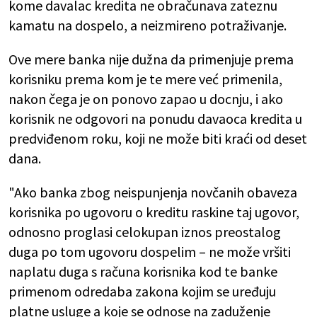
kome davalac kredita ne obračunava zateznu
kamatu na dospelo, a neizmireno potraživanje.
Ove mere banka nije dužna da primenjuje prema
korisniku prema kom je te mere već primenila,
nakon čega je on ponovo zapao u docnju, i ako
korisnik ne odgovori na ponudu davaoca kredita u
predviđenom roku, koji ne može biti kraći od deset
dana.
"Ako banka zbog neispunjenja novčanih obaveza
korisnika po ugovoru o kreditu raskine taj ugovor,
odnosno proglasi celokupan iznos preostalog
duga po tom ugovoru dospelim – ne može vršiti
naplatu duga s računa korisnika kod te banke
primenom odredaba zakona kojim se uređuju
platne usluge a koje se odnose na zaduženje