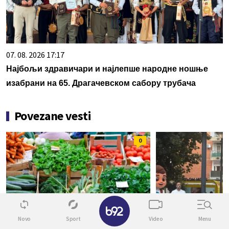
07. 08. 2026 17:17
Најбољи здравичари и најлепше народне ношње
изабрани на 65. Драгачевском сабору трубача
Povezane vesti
0
✕
Novo
Sport
Video
Menu
SRBIJA