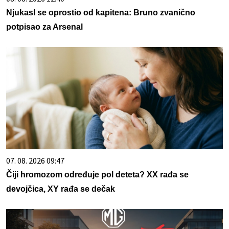
Njukasl se oprostio od kapitena: Bruno zvanično
potpisao za Arsenal
07. 08. 2026 09:47
Čiji hromozom određuje pol deteta? XX rađa se
devojčica, XY rađa se dečak