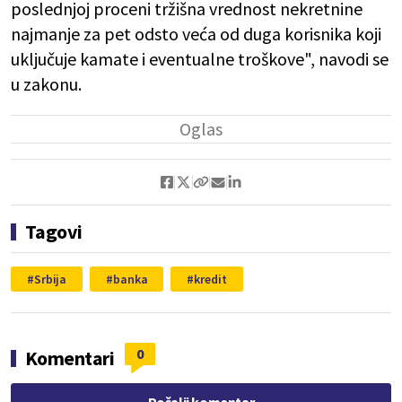
poslednjoj proceni tržišna vrednost nekretnine
najmanje za pet odsto veća od duga korisnika koji
uključuje kamate i eventualne troškove", navodi se
u zakonu.
Tagovi
Srbija
banka
kredit
0
Komentari