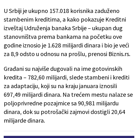
U Srbiji je ukupno 157.018 korisnika zaduženo
stambenim kreditima, a kako pokazuje Kreditni
izveštaj Udruženja banaka Srbije – ukupan dug
stanovništva prema bankama na početku ove
godine iznosio je 1.628 milijardi dinara i bio je veći
za 8,9 odsto u odnosu na prošlu, prenosi Biznis.rs.
Građani su najviše dugovali na ime gotovinskih
kredita – 782,60 milijardi, slede stambeni i krediti
za adaptaciju, koji su na kraju januara iznosili
697,49 milijardi dinara. Na trećem mestu nalaze se
poljoprivredne pozajmice sa 90,981 milijardu
dinara, dok su potrošački zajmovi dostigli 20,64
milijarde dinara.