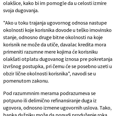
olakšice, kako bi im pomogle da u celosti izmire
svoja dugovanja.
"Ako u toku trajanja ugovornog odnosa nastupe
okolnosti koje korisnika dovode u teško imovinsko
stanje, odnosno druge bitne okolnosti na koje
korisnik ne može da utiče, davalac kredita mora
primeniti razumne mere kojima će korisniku
olakšati otplatu dugovanog iznosa pre pokretanja
izvršnog postupka, pri čemu će se posebno uzeti u
obzir lične okolnosti korisnika", navodi se u
pomenutom zakonu.
Pod razummnim merama podrazumeva se
potpuno ili delimično refinansiranje duga iz
ugovora, odnosno izmene ugovornih uslova. Tako,
banka dužniku može da ponudi produženje roka