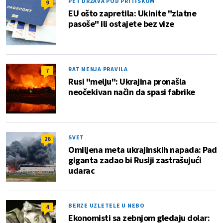
PET DRŽAVA POD PRITISKOM
9
EU ošto zapretila: Ukinite "zlatne
pasoše" ili ostajete bez vize
RAT MENJA PRAVILA
7
Rusi "melju": Ukrajina pronašla
neočekivan način da spasi fabrike
SVET
26
Omiljena meta ukrajinskih napada: Pad
giganta zadao bi Rusiji zastrašujući
udarac
BERZE UZLETELE U NEBO
4
Ekonomisti sa zebnjom gledaju dolar: