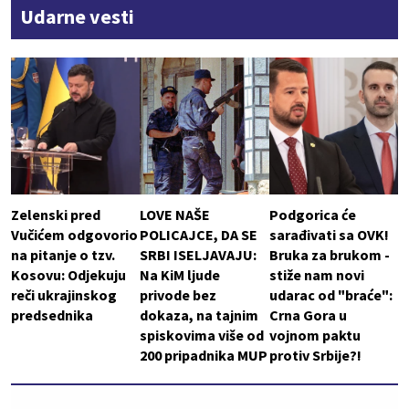
Udarne vesti
Zelenski pred
LOVE NAŠE
Podgorica će
Vučićem odgovorio
POLICAJCE, DA SE
sarađivati sa OVK!
na pitanje o tzv.
SRBI ISELJAVAJU:
Bruka za brukom -
Kosovu: Odjekuju
Na KiM ljude
stiže nam novi
reči ukrajinskog
privode bez
udarac od "braće":
predsednika
dokaza, na tajnim
Crna Gora u
spiskovima više od
vojnom paktu
200 pripadnika MUP
protiv Srbije?!