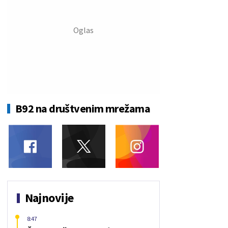
B92 na društvenim mrežama
Najnovije
8:47