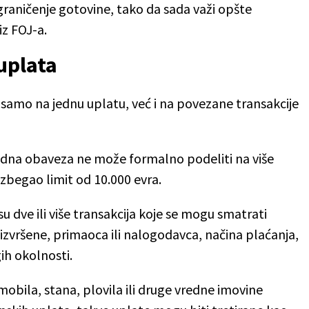
graničenje gotovine, tako da sada važi opšte
iz FOJ-a.
uplata
i samo na jednu uplatu, već i na povezane transakcije
jedna obaveza ne može formalno podeliti na više
izbegao limit od 10.000 evra.
 dve ili više transakcija koje se mogu smatrati
vršene, primaoca ili nalogodavca, načina plaćanja,
gih okolnosti.
bila, stana, plovila ili druge vredne imovine