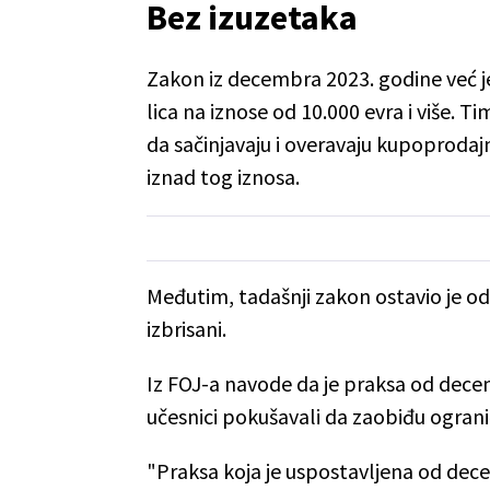
Bez izuzetaka
Zakon iz decembra 2023. godine već je 
lica na iznose od 10.000 evra i više.
da sačinjavaju i overavaju kupoprodaj
iznad tog iznosa.
Međutim, tadašnji zakon ostavio je o
izbrisani.
Iz FOJ-a navode da je praksa od dece
učesnici pokušavali da zaobiđu ograni
"Praksa koja je uspostavljena od dec