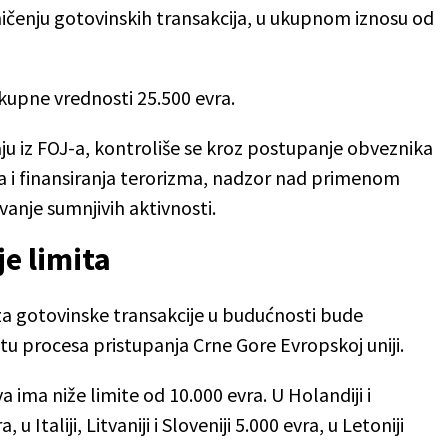
čenju gotovinskih transakcija, u ukupnom iznosu od
ukupne vrednosti 25.500 evra.
ju iz FOJ-a, kontroliše se kroz postupanje obveznika
 i finansiranja terorizma, nadzor nad primenom
ivanje sumnjivih aktivnosti.
e limita
za gotovinske transakcije u budućnosti bude
u procesa pristupanja Crne Gore Evropskoj uniji.
a ima niže limite od 10.000 evra. U Holandiji i
u Italiji, Litvaniji i Sloveniji 5.000 evra, u Letoniji