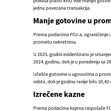
pokuša platiti kroz više manjih gotov
jedna povezana transakcija.
Manje gotovine u pro
Prema podacima FOJ-a, ograničenje u
prometu nekretnina.
U 2025. godini evidentirano je smanj
2024. godinu, dok je u poređenju sa 2
Učešće gotovine u ugovorima o promet
odsto, dok je godinu ranije bilo 10,42
Izrečene kazne
Prema podacima kojima raspolaže FOJ