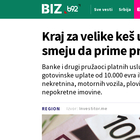
Sve vesti
Srbija
Nova vest
Kraj za velike keš
smeju da prime p
Banke i drugi pružaoci platnih usl
gotovinske uplate od 10.000 evra i
nekretnina, motornih vozila, plov
nepokretne imovine.
Izvor:
Investitor.me
REGION