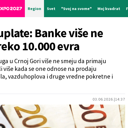
Region
Svet
"Svoj na svome"
Moj kvadrat
 uplate: Banke više ne
reko 10.000 evra
uga u Crnoj Gori više ne smeju da primaju
li više kada se one odnose na prodaju
ila, vazduhoplova i druge vredne pokretne i
03.06.2026.
14:37