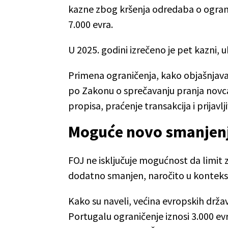
kazne zbog kršenja odredaba o ograni
7.000 evra.
U 2025. godini izrečeno je pet kazni, 
Primena ograničenja, kako objašnjava
po Zakonu o sprečavanju pranja novca
propisa, praćenje transakcija i prijavlj
Moguće novo smanjenj
FOJ ne isključuje mogućnost da limit 
dodatno smanjen, naročito u kontekst
Kako su naveli, većina evropskih držav
Portugalu ograničenje iznosi 3.000 evra, 