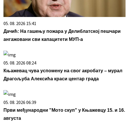
05. 08. 2026 15:41
Дачић: На гашењу пожара у Делиблатској пешчари
ангажовани сви капацитети МУП-а
05. 08. 2026 08:24
Књажевац чува успомену на свог акробату – мурал
Драгoљуба Алексића краси центар града
05. 08. 2026 06:39
Први међународни "Мото скуп" у Књажевцу 15. и 16.
августа