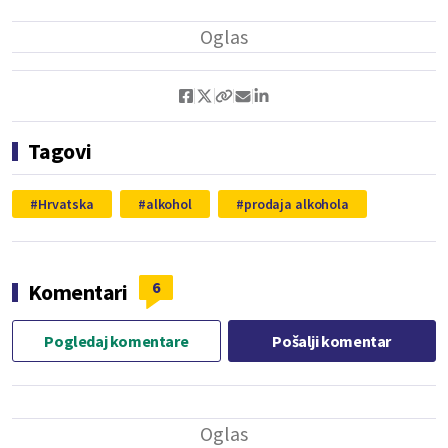
Tagovi
Hrvatska
alkohol
prodaja alkohola
6
Komentari
Pogledaj komentare
Pošalji komentar