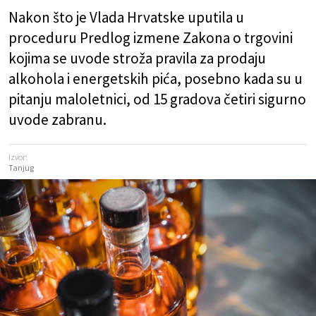
Nakon što je Vlada Hrvatske uputila u
proceduru Predlog izmene Zakona o trgovini
kojima se uvode stroža pravila za prodaju
alkohola i energetskih pića, posebno kada su u
pitanju maloletnici, od 15 gradova četiri sigurno
uvode zabranu.
Izvor:
Tanjug