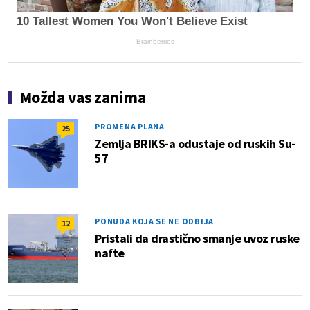
10 Tallest Women You Won't Believe Exist
Brainberries
Možda vas zanima
PROMENA PLANA
25
Zemlja BRIKS-a odustaje od ruskih Su-
57
PONUDA KOJA SE NE ODBIJA
12
Pristali da drastično smanje uvoz ruske
nafte