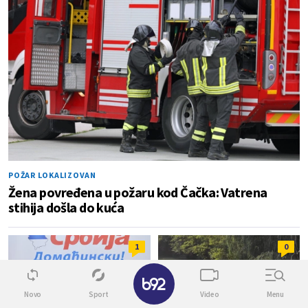
POŽAR LOKALIZOVAN
Žena povređena u požaru kod Čačka: Vatrena
stihija došla do kuća
1
0
✕
Novo
Sport
Video
Menu