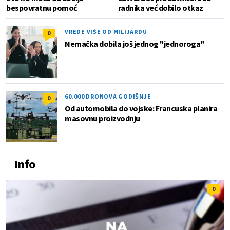
bespovratnu pomoć
radnika već dobilo otkaz
VREDE VIŠE OD MILIJARDU
0
Nemačka dobila još jednog "jednoroga"
60.000 DRONOVA GODIŠNJE
0
Od automobila do vojske: Francuska planira
masovnu proizvodnju
Info
0