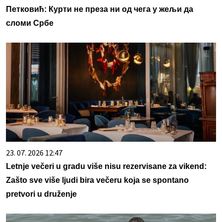
Петковић: Курти не преза ни од чега у жељи да
сломи Србе
23. 07. 2026 12:47
Letnje večeri u gradu više nisu rezervisane za vikend:
Zašto sve više ljudi bira večeru koja se spontano
pretvori u druženje