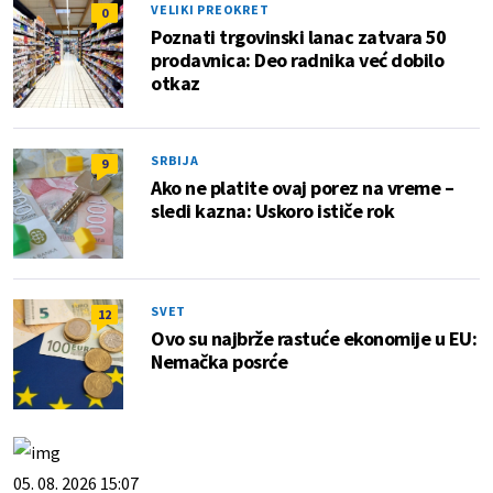
VELIKI PREOKRET
0
Poznati trgovinski lanac zatvara 50
prodavnica: Deo radnika već dobilo
otkaz
SRBIJA
9
Ako ne platite ovaj porez na vreme –
sledi kazna: Uskoro ističe rok
SVET
12
Ovo su najbrže rastuće ekonomije u EU:
Nemačka posrće
05. 08. 2026 15:07