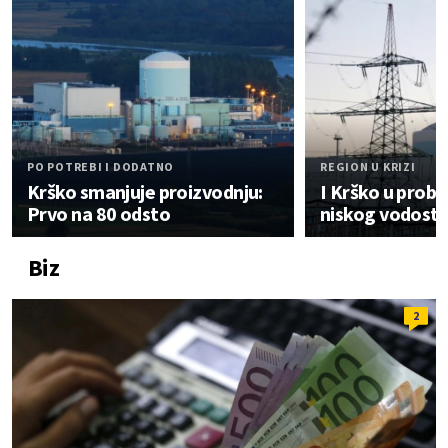
PO POTREBI I DODATNO
REGION U KRIZI
Krško smanjuje proizvodnju:
I Krško u prob
Prvo na 80 odsto
niskog vodosta
Biz
2