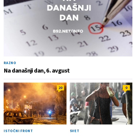
RAZNO
Na današnji dan, 6. avgust
20
0
ISTOČNI FRONT
SVET