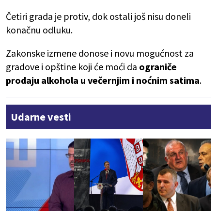
Četiri grada je protiv, dok ostali još nisu doneli
konačnu odluku.
Zakonske izmene donose i novu mogućnost za
gradove i opštine koji će moći da
ograniče
prodaju alkohola u večernjim i noćnim satima
.
Udarne vesti