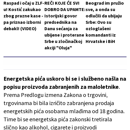
Raspad i očaj u ZLF-
REČI KOJE ĆE SVI
Beograd im pružio
u! Kostić zakukao
DOBRO DA UPAMTE:
sve, a onda su
zbog prazne kase -
Istorijski govor
odlučili da ubijaju
pa priznao izborni
predsednika na
Srbe: Ovo su
debakl! (VIDEO)
Danu sećanja za
ozloglašeni
ubijene i proterane
komandanti iz
Srbe u zločinačkoj
Hrvatske i BiH
akciji "Oluja"
Energetska pića uskoro bi se i službeno našla na
popisu proizvoda zabranjenih za maloletnike
.
Prema Predlogu izmena Zakona o trgovini,
trgovinama bi bila izričito zabranjena prodaja
energetskih pića osobama mlađima od 18 godina.
Time bi se energetska pića zakonski tretirala
slično kao alkohol, cigarete i proizvodi