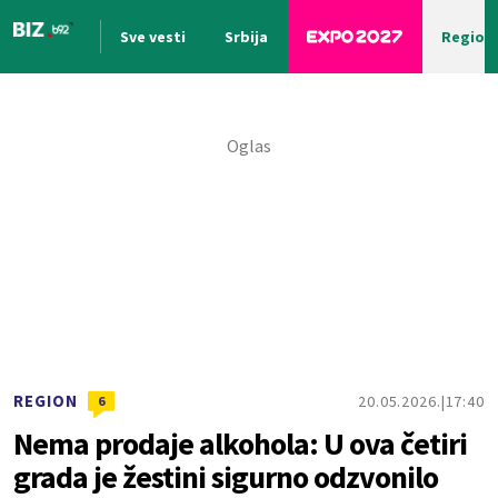
Sve vesti
Srbija
Region
Nova vest
REGION
20.05.2026.
17:40
6
Nema prodaje alkohola: U ova četiri
grada je žestini sigurno odzvonilo