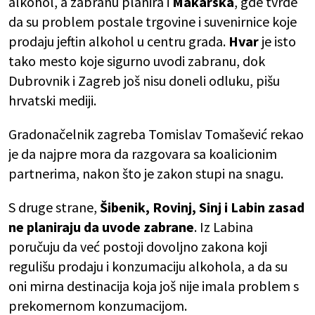
alkohol, a zabranu planira i
Makarska
, gde tvrde
da su problem postale trgovine i suvenirnice koje
prodaju jeftin alkohol u centru grada.
Hvar
je isto
tako mesto koje sigurno uvodi zabranu, dok
Dubrovnik i Zagreb još nisu doneli odluku, pišu
hrvatski mediji.
Gradonačelnik zagreba Tomislav Tomašević rekao
je da najpre mora da razgovara sa koalicionim
partnerima, nakon što je zakon stupi na snagu.
S druge strane,
Šibenik, Rovinj, Sinj i Labin zasad
ne planiraju da uvode zabrane
. Iz Labina
poručuju da već postoji dovoljno zakona koji
regulišu prodaju i konzumaciju alkohola, a da su
oni mirna destinacija koja još nije imala problem s
prekomernom konzumacijom.