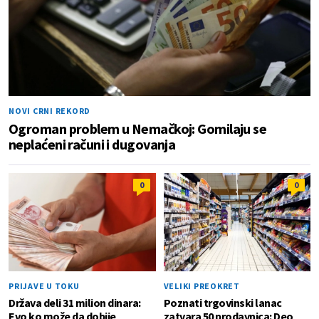
NOVI CRNI REKORD
Ogroman problem u Nemačkoj: Gomilaju se
neplaćeni računi i dugovanja
0
0
PRIJAVE U TOKU
VELIKI PREOKRET
Država deli 31 milion dinara:
Poznati trgovinski lanac
Evo ko može da dobije
zatvara 50 prodavnica: Deo