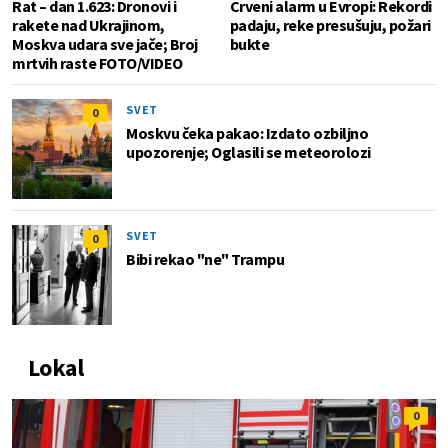
Rat – dan 1.623: Dronovi i
Crveni alarm u Evropi: Rekordi
rakete nad Ukrajinom,
padaju, reke presušuju, požari
Moskva udara sve jače; Broj
bukte
mrtvih raste FOTO/VIDEO
SVET
0
Moskvu čeka pakao: Izdato ozbiljno
upozorenje; Oglasili se meteorolozi
SVET
0
Bibi rekao "ne" Trampu
Lokal
0