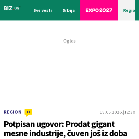
Sve vesti
Srbija
Region
Nova vest
REGION
18.05.2026.
12:30
11
Potpisan ugovor: Prodat gigant
mesne industrije, čuven još iz doba