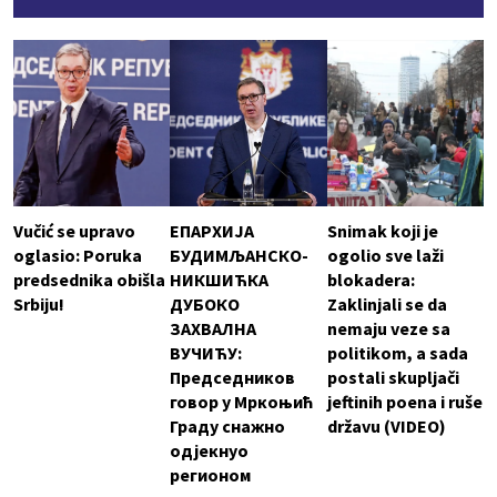
Vučić se upravo
ЕПАРХИЈА
Snimak koji je
oglasio: Poruka
БУДИМЉАНСКО-
ogolio sve laži
predsednika obišla
НИКШИЋКА
blokadera:
Srbiju!
ДУБОКО
Zaklinjali se da
ЗАХВАЛНА
nemaju veze sa
ВУЧИЋУ:
politikom, a sada
Председников
postali skupljači
говор у Мркоњић
jeftinih poena i ruše
Граду снажно
državu (VIDEO)
одјекнуо
регионом