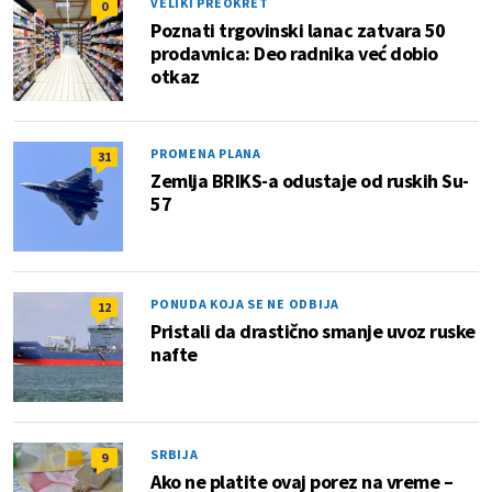
VELIKI PREOKRET
0
Poznati trgovinski lanac zatvara 50
prodavnica: Deo radnika već dobio
otkaz
PROMENA PLANA
31
Zemlja BRIKS-a odustaje od ruskih Su-
57
PONUDA KOJA SE NE ODBIJA
12
Pristali da drastično smanje uvoz ruske
nafte
SRBIJA
9
Ako ne platite ovaj porez na vreme –