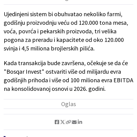
Ujedinjeni sistem bi obuhvatao nekoliko farmi,
godišnju proizvodnju veću od 120.000 tona mesa,
voća, povrća i pekarskih proizvoda, tri velika
pogona za preradu i kapacitete od oko 120.000
svinja i 4,5 miliona brojlerskih pilića.
Kada transakcija bude završena, očekuje se da će
"Bosqar Invest" ostvariti više od milijardu evra
godišnjih prihoda i više od 100 miliona evra EBITDA
na konsolidovanoj osnovi u 2026. godini.