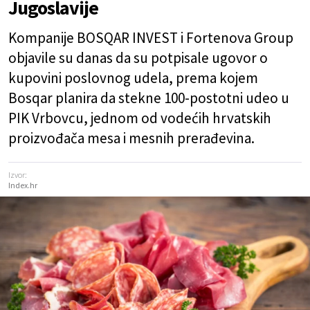
Jugoslavije
Kompanije BOSQAR INVEST i Fortenova Group
objavile su danas da su potpisale ugovor o
kupovini poslovnog udela, prema kojem
Bosqar planira da stekne 100-postotni udeo u
PIK Vrbovcu, jednom od vodećih hrvatskih
proizvođača mesa i mesnih prerađevina.
Izvor:
Index.hr