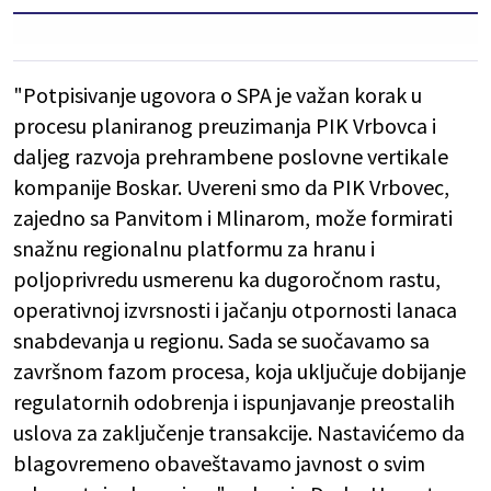
"Potpisivanje ugovora o SPA je važan korak u
procesu planiranog preuzimanja PIK Vrbovca i
daljeg razvoja prehrambene poslovne vertikale
kompanije Boskar. Uvereni smo da PIK Vrbovec,
zajedno sa Panvitom i Mlinarom, može formirati
snažnu regionalnu platformu za hranu i
poljoprivredu usmerenu ka dugoročnom rastu,
operativnoj izvrsnosti i jačanju otpornosti lanaca
snabdevanja u regionu. Sada se suočavamo sa
završnom fazom procesa, koja uključuje dobijanje
regulatornih odobrenja i ispunjavanje preostalih
uslova za zaključenje transakcije. Nastavićemo da
blagovremeno obaveštavamo javnost o svim