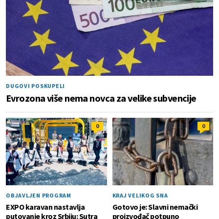
DUGOVI POSKUPELI
Evrozona više nema novca za velike subvencije
0
0
OBJAVLJEN PROGRAM
KRAJ VELIKOG SNA
EXPO karavan nastavlja
Gotovo je: Slavni nemački
putovanje kroz Srbiju: Sutra
proizvođač potpuno