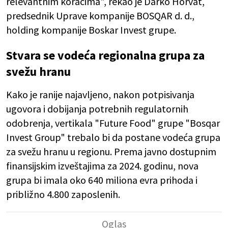
relevantnim koracima", rekao je Darko Horvat,
predsednik Uprave kompanije BOSQAR d. d.,
holding kompanije Boskar Invest grupe.
Stvara se vodeća regionalna grupa za
svežu hranu
Kako je ranije najavljeno, nakon potpisivanja
ugovora i dobijanja potrebnih regulatornih
odobrenja, vertikala "Future Food" grupe "Bosqar
Invest Group" trebalo bi da postane vodeća grupa
za svežu hranu u regionu. Prema javno dostupnim
finansijskim izveštajima za 2024. godinu, nova
grupa bi imala oko 640 miliona evra prihoda i
približno 4.800 zaposlenih.