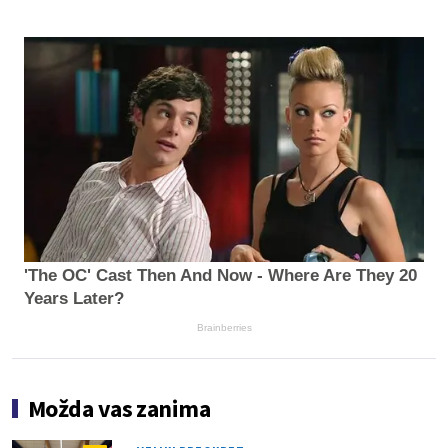
'The OC' Cast Then And Now - Where Are They 20
Years Later?
Brainberries
Možda vas zanima