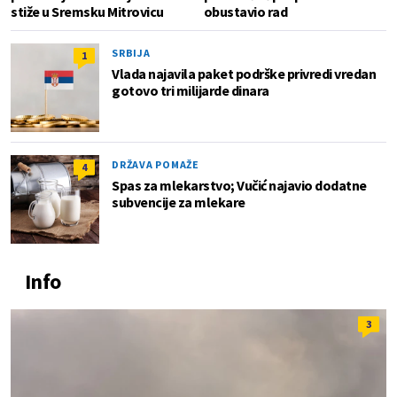
stiže u Sremsku Mitrovicu
obustavio rad
SRBIJA
1
Vlada najavila paket podrške privredi vredan
gotovo tri milijarde dinara
DRŽAVA POMAŽE
4
Spas za mlekarstvo; Vučić najavio dodatne
subvencije za mlekare
Info
3