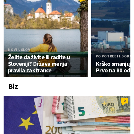
NOVI USLOVI
Želite da živite ili radite u
PO POTREBI I DODA
Sloveniji? Država menja
Krško smanjuje
pravila za strance
Prvo na 80 ods
Biz
0