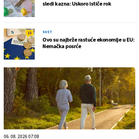
sledi kazna: Uskoro ističe rok
SVET
12
Ovo su najbrže rastuće ekonomije u EU:
Nemačka posrće
06. 08. 2026 07:08