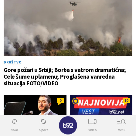
DRUŠTVO
Gore požari u Srbiji; Borba s vatrom dramatična;
Cele šume u plamenu; Proglašena vanredna
situacija FOTO/VIDEO
0
10
✕
Novo
Sport
Video
Menu