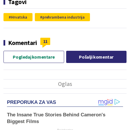
Tagovi
Hrvatska
prehrambena industrija
11
Komentari
Pogledaj komentare
Pošalji komentar
PREPORUKA ZA VAS
The Insane True Stories Behind Cameron's
Biggest Films
Brainberries