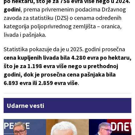
po hektaru, što je za 758 evra više nego u 2024.
godini
, prema privremenim podacima Državnog
zavoda za statistiku (DZS) o cenama određenih
kategorija poljoprivrednog zemljišta – oranica,
livada i pašnjaka.
Statistika pokazuje da je u 2025. godini prosečna
cena kupljenih livada bila 4.280 evra po hektaru,
što je za 1.198 evra više nego u prethodnoj
godini, dok je prosečna cena pašnjaka bila
6.893 evra ili 2.859 evra više
.
Udarne vesti