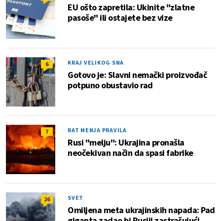
EU ošto zapretila: Ukinite "zlatne
pasoše" ili ostajete bez vize
KRAJ VELIKOG SNA
6
Gotovo je: Slavni nemački proizvođač
potpuno obustavio rad
RAT MENJA PRAVILA
7
Rusi "melju": Ukrajina pronašla
neočekivan način da spasi fabrike
SVET
26
Omiljena meta ukrajinskih napada: Pad
giganta zadao bi Rusiji zastrašujući