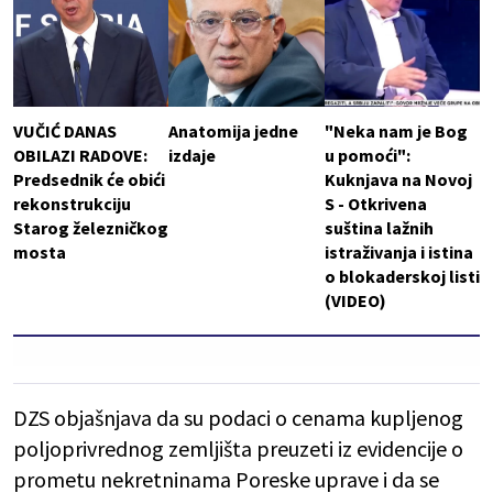
VUČIĆ DANAS
Anatomija jedne
"Neka nam je Bog
OBILAZI RADOVE:
izdaje
u pomoći":
Predsednik će obići
Kuknjava na Novoj
rekonstrukciju
S - Otkrivena
Starog železničkog
suština lažnih
mosta
istraživanja i istina
o blokaderskoj listi
(VIDEO)
DZS objašnjava da su podaci o cenama kupljenog
poljoprivrednog zemljišta preuzeti iz evidencije o
prometu nekretninama Poreske uprave i da se