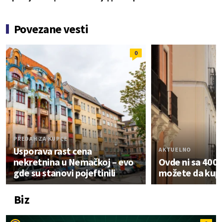
Povezane vesti
0
PREDAH ZA KUPCE
Usporava rast cena
AKTUELNO
nekretnina u Nemačkoj – evo
Ovde ni sa 400.
gde su stanovi pojeftinili
možete da kupi
Biz