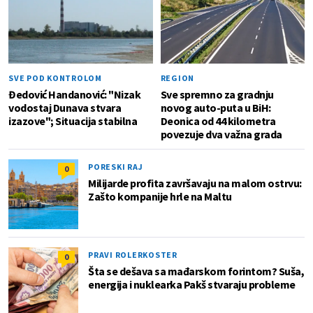
SVE POD KONTROLOM
REGION
Đedović Handanović: "Nizak
Sve spremno za gradnju
vodostaj Dunava stvara
novog auto-puta u BiH:
izazove"; Situacija stabilna
Deonica od 44 kilometra
povezuje dva važna grada
PORESKI RAJ
0
Milijarde profita završavaju na malom ostrvu:
Zašto kompanije hrle na Maltu
PRAVI ROLERKOSTER
0
Šta se dešava sa mađarskom forintom? Suša,
energija i nuklearka Pakš stvaraju probleme