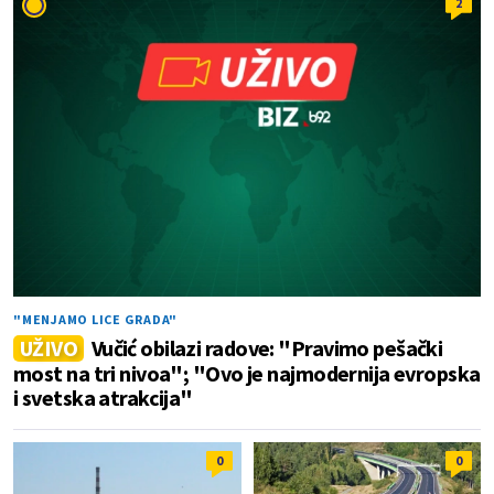
2
"MENJAMO LICE GRADA"
UŽIVO
Vučić obilazi radove: "Pravimo pešački
most na tri nivoa"; "Ovo je najmodernija evropska
i svetska atrakcija"
0
0