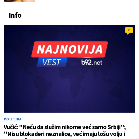
Info
0
POLITIKA
Vučić: "Neću da služim nikome već samo Srbiji";
"Nisu blokaderi neznalice, već imaju lošu volju i