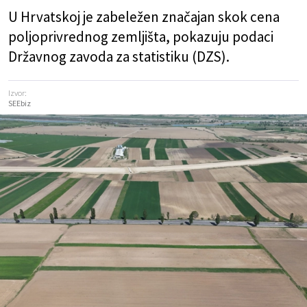
U Hrvatskoj je zabeležen značajan skok cena
poljoprivrednog zemljišta, pokazuju podaci
Državnog zavoda za statistiku (DZS).
Izvor:
SEEbiz