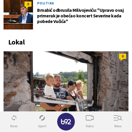
POLITIKA
0
Brnabić odbrusila Milivojeviću: "Upravo ovaj
primerak je obećao koncert Severine kada
pobede Vučića"
Lokal
0
✕
Novo
Sport
Video
Menu