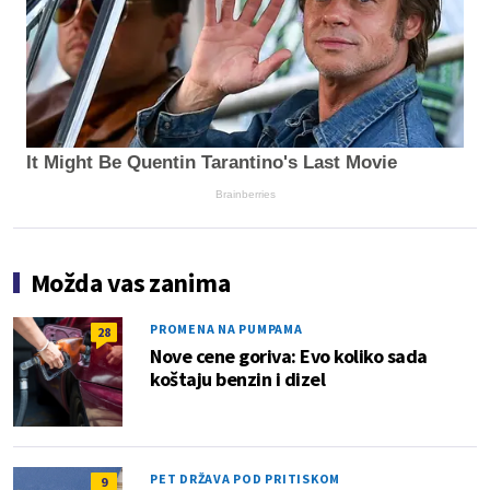
It Might Be Quentin Tarantino's Last Movie
Brainberries
Možda vas zanima
PROMENA NA PUMPAMA
28
Nove cene goriva: Evo koliko sada
koštaju benzin i dizel
PET DRŽAVA POD PRITISKOM
9