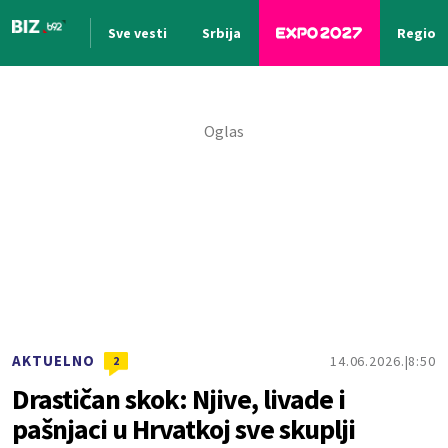
Sve vesti
Srbija
Region
Nova vest
AKTUELNO
14.06.2026.
8:50
2
Drastičan skok: Njive, livade i
pašnjaci u Hrvatkoj sve skuplji