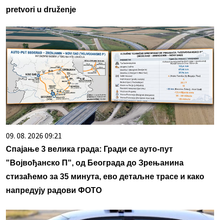
pretvori u druženje
09. 08. 2026 09:21
Спајање 3 велика града: Гради се ауто-пут
"Војвођанско П", од Београда до Зрењанина
стизаћемо за 35 минута, ево детаљне трасе и како
напредују радови ФОТО