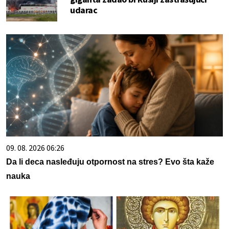
udarac
09. 08. 2026 06:26
Da li deca nasleđuju otpornost na stres? Evo šta kaže
nauka