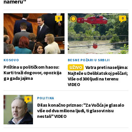
nameru"
0
0
KOSOVO
BESNE POŽARI U SRBIJI
Priština u političkom haosu:
UŽIVO
Vatra preti naseljima:
Kurti traži dogovor, opozicija
Najteže u Deliblatskoj peščari;
ga gađa jajima
Više od 300 ljudi na terenu
VIDEO
POLITIKA
0
Đilas konačno priznao: "Za Vučića je glasalo
više od dva miliona ljudi, ti glasovi nisu
nestali" VIDEO