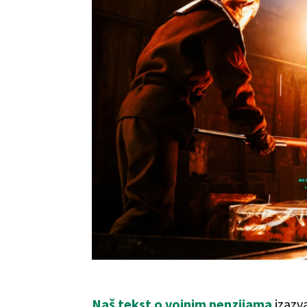
Naš tekst o vojnim penzijama
izazva