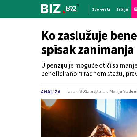
Sve vesti
Srbija
Nova vest
Ko zaslužuje benef
spisak zanimanja
U penziju je moguće otići sa manje
beneficiranom radnom stažu, pravu k
Izvor:
B92.net
Autor:
Marija Voden
ANALIZA