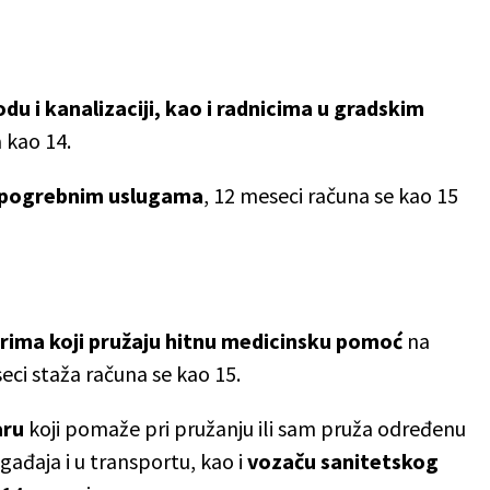
u i kanalizaciji, kao i radnicima u gradskim
 kao 14.
pogrebnim uslugama
, 12 meseci računa se kao 15
rima koji pružaju hitnu medicinsku pomoć
na
ci staža računa se kao 15.
aru
koji pomaže pri pružanju ili sam pruža određenu
đaja i u transportu, kao i
vozaču sanitetskog