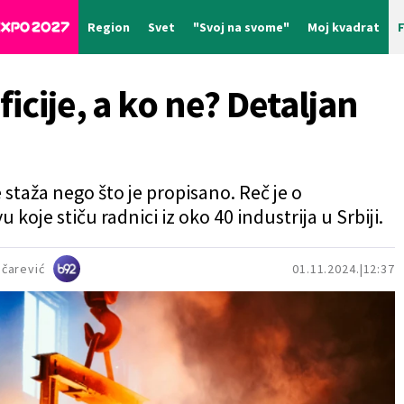
Region
Svet
"Svoj na svome"
Moj kvadrat
icije, a ko ne? Detaljan
 staža nego što je propisano. Reč je o
oje stiču radnici iz oko 40 industrija u Srbiji.
ičarević
01.11.2024.
12:37