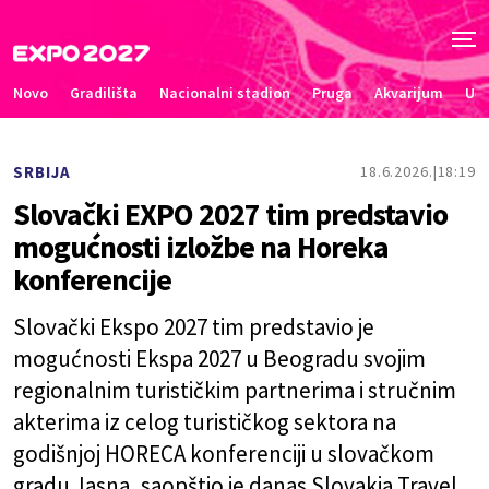
Novo
Gradilišta
Nacionalni stadion
Pruga
Akvarijum
Uče
SRBIJA
18.6.2026.
18:19
Slovački EXPO 2027 tim predstavio
mogućnosti izložbe na Horeka
konferencije
Slovački Ekspo 2027 tim predstavio je
mogućnosti Ekspa 2027 u Beogradu svojim
regionalnim turističkim partnerima i stručnim
akterima iz celog turističkog sektora na
godišnjoj HORECA konferenciji u slovačkom
gradu Jasna, saopštio je danas Slovakia Travel.