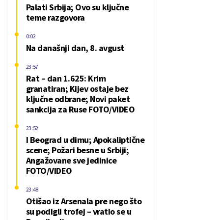
Palati Srbija; Ovo su ključne
teme razgovora
0:02
Na današnji dan, 8. avgust
23:57
Rat – dan 1.625: Krim
granatiran; Kijev ostaje bez
ključne odbrane; Novi paket
sankcija za Ruse FOTO/VIDEO
23:52
I Beograd u dimu; Apokaliptične
scene; Požari besne u Srbiji;
Angažovane sve jedinice
FOTO/VIDEO
23:48
Otišao iz Arsenala pre nego što
su podigli trofej – vratio se u