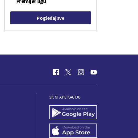
Premijer ligu
Pogledaj sve
SKINI APLIKACIJU