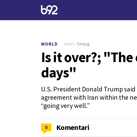
Izvor:
Tanjug
WORLD
Is it over?; "Th
days"
U.S. President Donald Trump said 
agreement with Iran within the ne
“going very well.”
Komentari
0