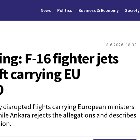
News
Politics
Business & Economy
Society
8.6.2026.
18:38
ng: F-16 fighter jets
ft carrying EU
O
ly disrupted flights carrying European ministers
hile Ankara rejects the allegations and describes
tion.