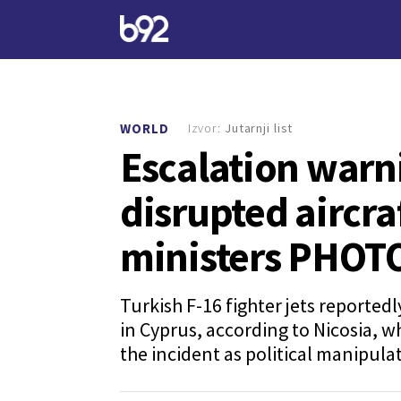
Izvor:
Jutarnji list
WORLD
Escalation warni
disrupted aircra
ministers PHOT
Turkish F-16 fighter jets reported
in Cyprus, according to Nicosia, w
the incident as political manipula