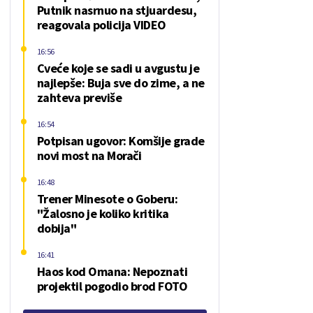
Putnik nasrnuo na stjuardesu,
reagovala policija VIDEO
16:56
Cveće koje se sadi u avgustu je
najlepše: Buja sve do zime, a ne
zahteva previše
16:54
Potpisan ugovor: Komšije grade
novi most na Morači
16:48
Trener Minesote o Goberu:
"Žalosno je koliko kritika
dobija"
16:41
Haos kod Omana: Nepoznati
projektil pogodio brod FOTO