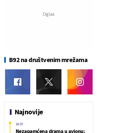
B92 na društvenim mrežama
Najnovije
16:57
Nezapamćena drama u avionu;