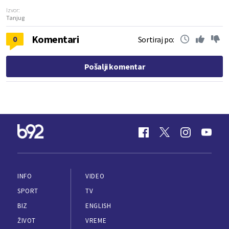
Izvor:
Tanjug
Komentari
0
Sortiraj po:
Pošalji komentar
INFO
VIDEO
SPORT
TV
BIZ
ENGLISH
ŽIVOT
VREME