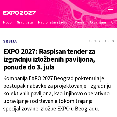
Novo
Gradilišta
Nacionalni stadion
Pruga
Akvarijum
Uče
SRBIJA
7.6.2026.
16:50
EXPO 2027: Raspisan tender za
izgradnju izložbenih paviljona,
ponude do 3. jula
Kompanija EXPO 2027 Beograd pokrenula je
postupak nabavke za projektovanje i izgradnju
kolektivnih paviljona, kao i njihovo operativno
upravljanje i održavanje tokom trajanja
specijalizovane izložbe EXPO u Beogradu.