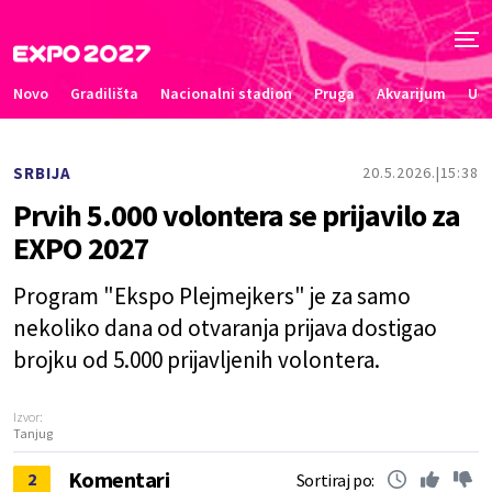
Novo
Gradilišta
Nacionalni stadion
Pruga
Akvarijum
Uče
SRBIJA
20.5.2026.
15:38
Prvih 5.000 volontera se prijavilo za
EXPO 2027
Program "Ekspo Plejmejkers" je za samo
nekoliko dana od otvaranja prijava dostigao
brojku od 5.000 prijavljenih volontera.
Izvor:
Tanjug
Komentari
2
Sortiraj po: