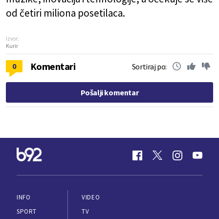
od četiri miliona posetilaca.
Izvor:
Kurir
Komentari
0
Sortiraj po:
Pošalji komentar
INFO
VIDEO
SPORT
TV