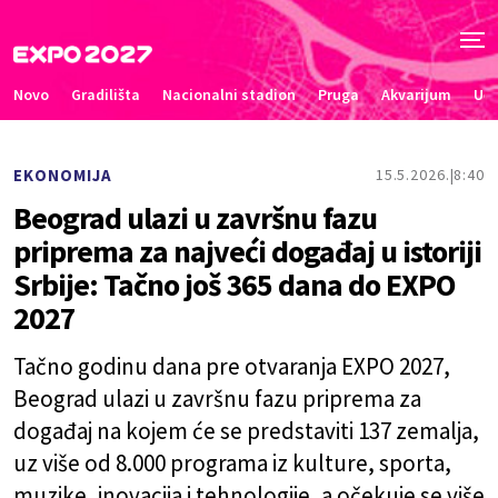
Novo
Gradilišta
Nacionalni stadion
Pruga
Akvarijum
Uče
EKONOMIJA
15.5.2026.
8:40
Beograd ulazi u završnu fazu
priprema za najveći događaj u istoriji
Srbije: Tačno još 365 dana do EXPO
2027
Tačno godinu dana pre otvaranja EXPO 2027,
Beograd ulazi u završnu fazu priprema za
događaj na kojem će se predstaviti 137 zemalja,
uz više od 8.000 programa iz kulture, sporta,
muzike, inovacija i tehnologije, a očekuje se više