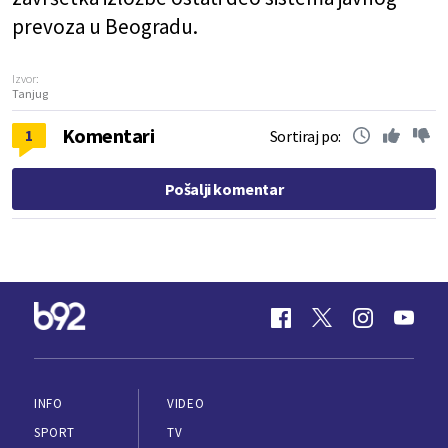
prevoza u Beogradu.
Izvor:
Tanjug
Komentari
1
Sortiraj po:
Pošalji komentar
INFO
VIDEO
SPORT
TV