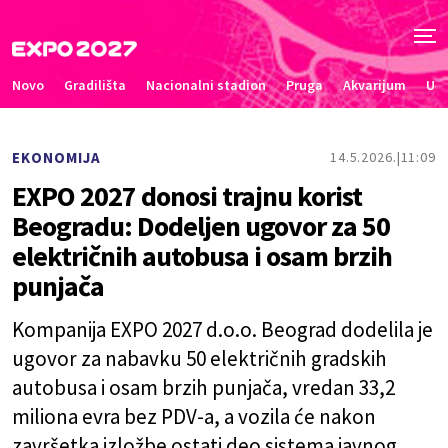
Novo
Gradilišta
Nacionalni stadion
Pruga
Akvarijum
Uče
EKONOMIJA
14.5.2026.
11:09
EXPO 2027 donosi trajnu korist
Beogradu: Dodeljen ugovor za 50
električnih autobusa i osam brzih
punjača
Kompanija EXPO 2027 d.o.o. Beograd dodelila je
ugovor za nabavku 50 električnih gradskih
autobusa i osam brzih punjača, vredan 33,2
miliona evra bez PDV-a, a vozila će nakon
završetka izložbe ostati deo sistema javnog