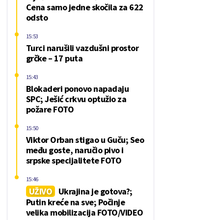
Cena samo jedne skočila za 622
odsto
15:53
Turci narušili vazdušni prostor
grčke – 17 puta
15:43
Blokaderi ponovo napadaju
SPC; Ješić crkvu optužio za
požare FOTO
15:50
Viktor Orban stigao u Guču; Seo
među goste, naručio pivo i
srpske specijalitete FOTO
15:46
UŽIVO
Ukrajina je gotova?;
Putin kreće na sve; Počinje
velika mobilizacija FOTO/VIDEO