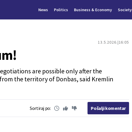
News
Politics
Business & Economy
Society
13.5.2026.
16:05
um!
egotiations are possible only after the
from the territory of Donbas, said Kremlin
Sortiraj po:
Pošalji komentar