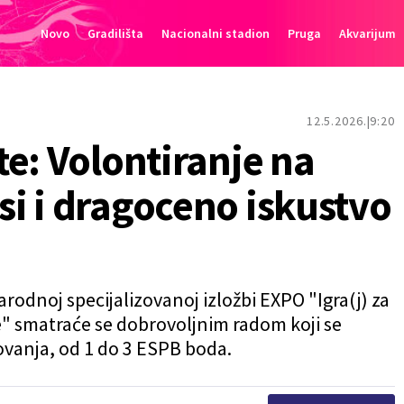
Novo
Gradilišta
Nacionalni stadion
Pruga
Akvarijum
12.5.2026.
9:20
e: Volontiranje na
i i dragoceno iskustvo
odnoj specijalizovanoj izložbi EXPO "Igra(j) za
e" smatraće se dobrovoljnim radom koji se
ovanja, od 1 do 3 ESPB boda.