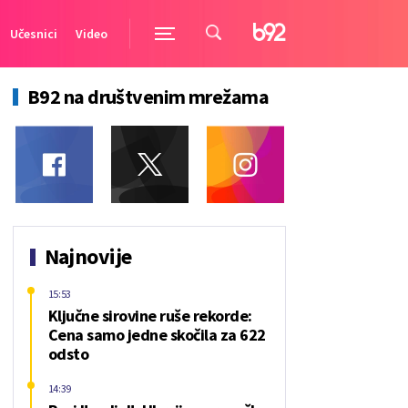
Učesnici
Video
B92 na društvenim mrežama
Najnovije
15:53
Ključne sirovine ruše rekorde:
Cena samo jedne skočila za 622
odsto
14:39