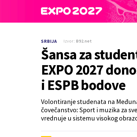
Izvor:
B92.net
SRBIJA
Šansa za student
EXPO 2027 donos
i ESPB bodove
Volontiranje studenata na Međunar
čovečanstvo: Sport i muzika za sv
vrednuje u sistemu visokog obraz