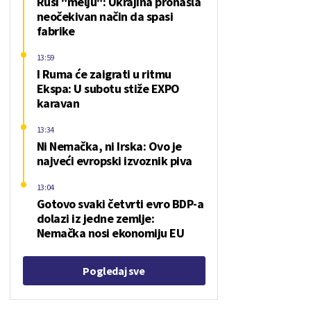
Rusi "melju": Ukrajina pronašla
neočekivan način da spasi
fabrike
13:59
I Ruma će zaigrati u ritmu
Ekspa: U subotu stiže EXPO
karavan
13:34
Ni Nemačka, ni Irska: Ovo je
najveći evropski izvoznik piva
13:04
Gotovo svaki četvrti evro BDP-a
dolazi iz jedne zemlje:
Nemačka nosi ekonomiju EU
Pogledaj sve