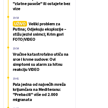
"zlatne pasoše" ili ostajete bez
vize
19:54
UŽIVO
Veliki problem za
Putina; Odjekuju eksplozije –
stižu jezivi snimci; Krim gori
FOTO/VIDEO
19:54
Vrućine katastrofalno utiču na
srce i krvne sudove: Ovi
simptomi su alarm za hitnu
reakciju VIDEO
19:41
Pala jedna od najvećih mreža
krijumčara na Mediteranu:
"Prebacili" više od 2.000
migranata