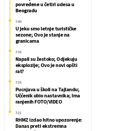
povređene u četiri udesa u
Beogradu
7:40
U jeku smo letnje turističke
sezone; Ovo je stanje na
granicama
7:36
Napali su žestoko; Odjekuju
eksplozije; Ovo je novi opšti
rat?
7:35
Pucnjava u školi na Tajlandu;
Učćenik ubio nastavnika; Ima
ranjenih FOTO/VIDEO
7:22
RHMZ izdao hitno upozorenje:
Danas preti ekstremna