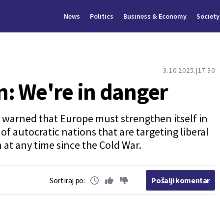
News
Politics
Business & Economy
Society
3.10.2025.
17:30
: We're in danger
 warned that Europe must strengthen itself in
of autocratic nations that are targeting liberal
at any time since the Cold War.
Sortiraj po:
Pošalji komentar