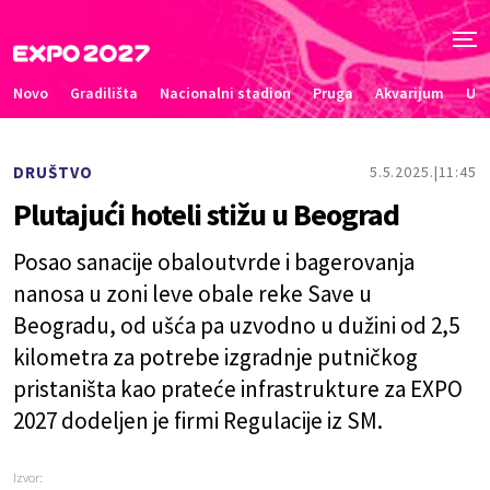
Novo
Gradilišta
Nacionalni stadion
Pruga
Akvarijum
Uče
DRUŠTVO
5.5.2025.
11:45
Plutajući hoteli stižu u Beograd
Posao sanacije obaloutvrde i bagerovanja
nanosa u zoni leve obale reke Save u
Beogradu, od ušća pa uzvodno u dužini od 2,5
kilometra za potrebe izgradnje putničkog
pristaništa kao prateće infrastrukture za EXPO
2027 dodeljen je firmi Regulacije iz SM.
Izvor: