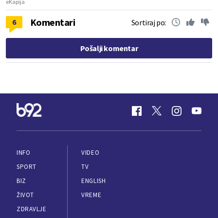
eKapija
Komentari
6
Sortiraj po:
Pošalji komentar
INFO
VIDEO
SPORT
TV
BIZ
ENGLISH
ŽIVOT
VREME
ZDRAVLJE