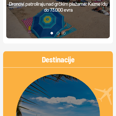
Dronovi patroliraju nad grčkim plažama: Kazne idu
S
do 73.000 evra
Destinacije