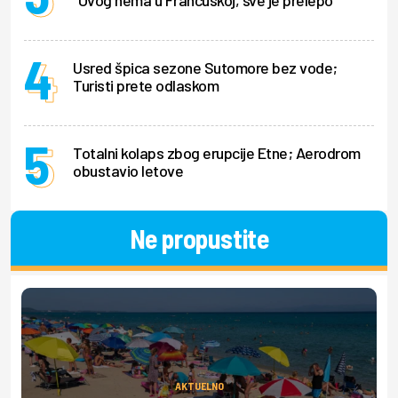
"Ovog nema u Francuskoj, sve je prelepo"
Usred špica sezone Sutomore bez vode;
Turisti prete odlaskom
Totalni kolaps zbog erupcije Etne; Aerodrom
obustavio letove
Ne propustite
AKTUELNO