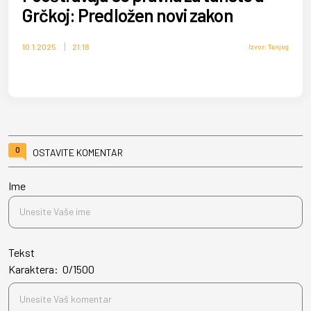
Grčkoj: Predložen novi zakon
10.1.2025.
21:18
Izvor: Tanjug
0
OSTAVITE KOMENTAR
Ime
Tekst
Karaktera:
0
/
1500