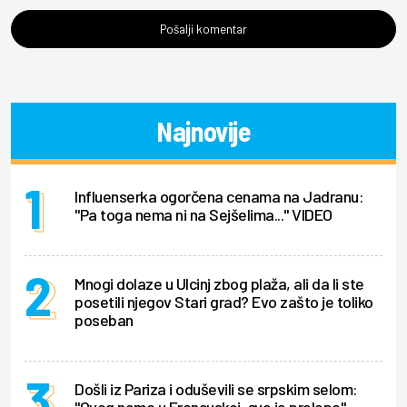
Pošalji komentar
Najnovije
Influenserka ogorčena cenama na Jadranu:
"Pa toga nema ni na Sejšelima..." VIDEO
Mnogi dolaze u Ulcinj zbog plaža, ali da li ste
posetili njegov Stari grad? Evo zašto je toliko
poseban
Došli iz Pariza i oduševili se srpskim selom: