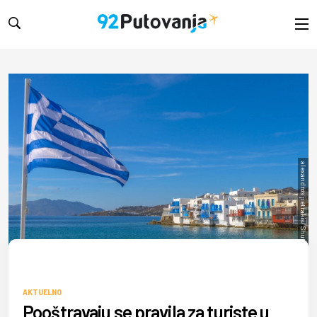
alexandros petrakis/ Shutterstock
AKTUELNO
Pooštravaju se pravila za turiste u