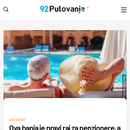
Mariia Boiko/Shutterstock
AKTUELNO
Ova banja je pravi raj za penzionere, a