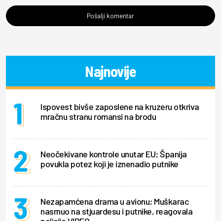
Pošalji komentar
Najnovije
Ispovest bivše zaposlene na kruzeru otkriva
mračnu stranu romansi na brodu
Neočekivane kontrole unutar EU; Španija
povukla potez koji je iznenadio putnike
Nezapamćena drama u avionu; Muškarac
nasrnuo na stjuardesu i putnike, reagovala