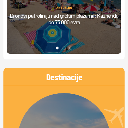
AKTUELNO
Dronovi patroliraju nad grčkim plažama: Kazne idu
do 73.000 evra
do
Destinacije