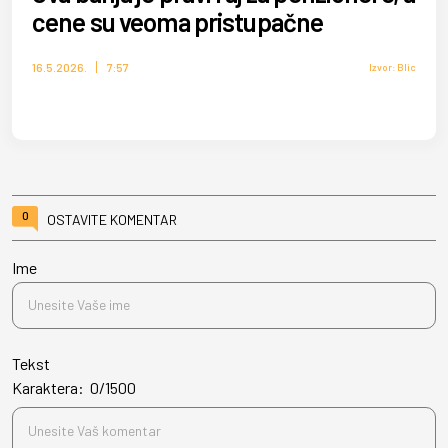
cene su veoma pristupačne
16.5.2026.
7:57
Izvor: Blic
0
OSTAVITE KOMENTAR
Ime
Tekst
Karaktera:
0
/
1500