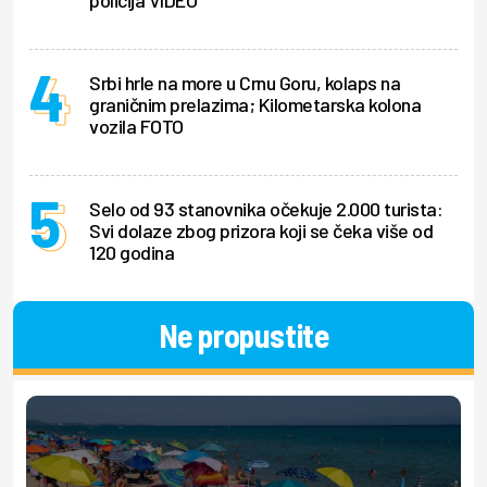
policija VIDEO
Srbi hrle na more u Crnu Goru, kolaps na
graničnim prelazima; Kilometarska kolona
vozila FOTO
Selo od 93 stanovnika očekuje 2.000 turista:
Svi dolaze zbog prizora koji se čeka više od
120 godina
Ne propustite