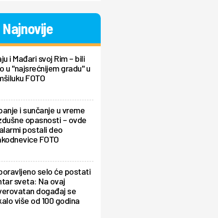
Najnovije
ju i Mađari svoj Rim – bili
 u "najsrećnijem gradu" u
mšiluku FOTO
anje i sunčanje u vreme
zdušne opasnosti – ovde
alarmi postali deo
akodnevice FOTO
oravljeno selo će postati
tar sveta: Na ovaj
verovatan događaj se
alo više od 100 godina