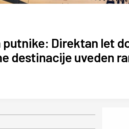
a putnike: Direktan let d
e destinacije uveden ra