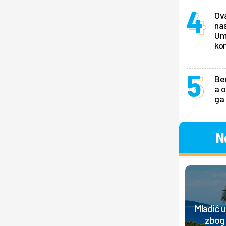
Ova
nas
Ume
ko
Be
a o
ga
N
Mladić 
zbog 