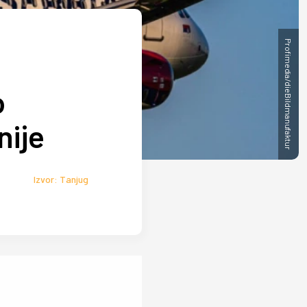
Profimedia/dieBildmanufaktur
o
nije
Izvor: Tanjug