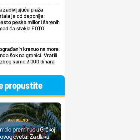
 zadivljujuća plaža
tala je od deponije:
sto peska milioni šarenih
madića stakla FOTO
ograđanin krenuo na more,
nda šok na granici: Vratili
 zbog samo 3.000 dinara
e propustite
AKTUELNO
AKTUELNO
Ovo je najjeftinije letovalište n
umalo preminuo u Grčkoj
Jadranu; Postalo je pravi hit m
ovog cveta: Za dlaku
turistima, noćenje već od 10 ev