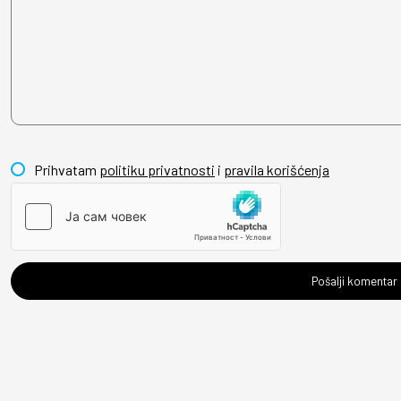
Prihvatam
politiku privatnosti
i
pravila korišćenja
Pošalji komentar