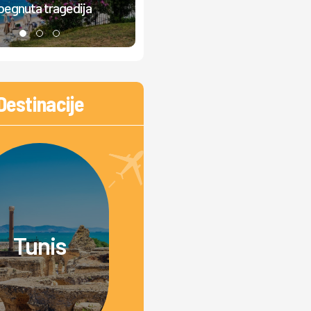
begnuta tragedija
FOTO
Destinacije
Tunis