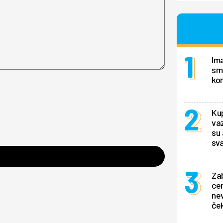
Ima
smo
ko
Kup
va
su 
sv
Zab
cen
ne
ček