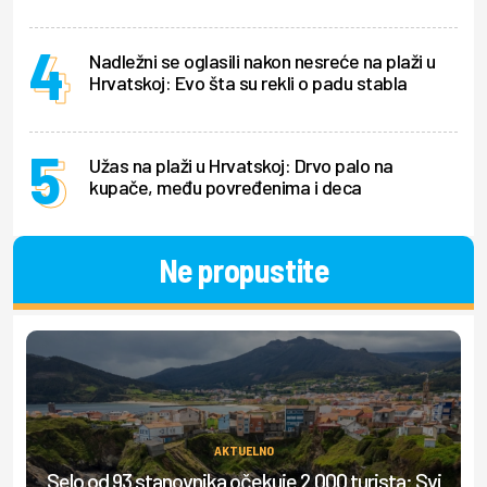
Nadležni se oglasili nakon nesreće na plaži u
Hrvatskoj: Evo šta su rekli o padu stabla
Užas na plaži u Hrvatskoj: Drvo palo na
kupače, među povređenima i deca
Ne propustite
AKTUELNO
Selo od 93 stanovnika očekuje 2.000 turista: Svi
Is