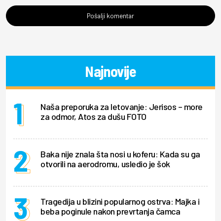
Pošalji komentar
Najnovije
Naša preporuka za letovanje: Jerisos – more
za odmor, Atos za dušu FOTO
Baka nije znala šta nosi u koferu: Kada su ga
otvorili na aerodromu, usledio je šok
Tragedija u blizini popularnog ostrva: Majka i
beba poginule nakon prevrtanja čamca