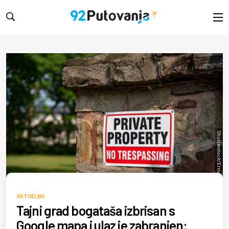
Shutterstock/Erman Gunes
AKTUELNO
Tajni grad bogataša izbrisan s
Google mapa i ulaz je zabranjen: