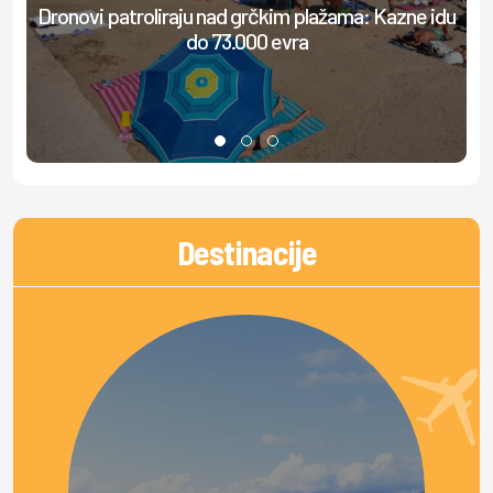
Dronovi patroliraju nad grčkim plažama: Kazne idu
S
do 73.000 evra
Destinacije