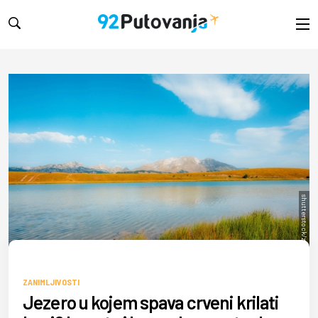
shutterstock/zedspider
ZANIMLJIVOSTI
Jezero u kojem spava crveni krilati