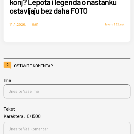
konj? Lepota i legenda o nastanku
ostavljaju bez daha FOTO
14.4.2026.
8:01
Izvor: B92.net
0
OSTAVITE KOMENTAR
Ime
Tekst
Karaktera:
0
/
1500