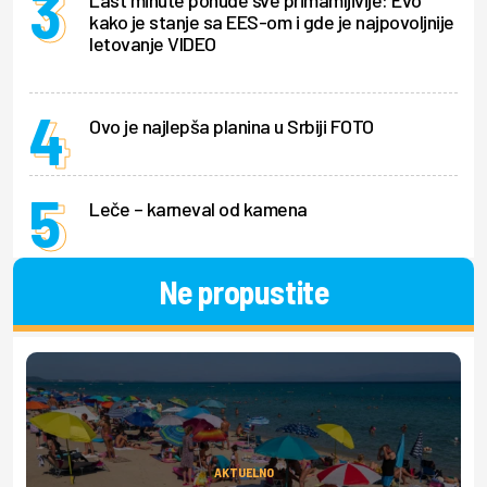
Last minute ponude sve primamljivije: Evo
kako je stanje sa EES-om i gde je najpovoljnije
letovanje VIDEO
Ovo je najlepša planina u Srbiji FOTO
Leče – karneval od kamena
Ne propustite
AKTUELNO