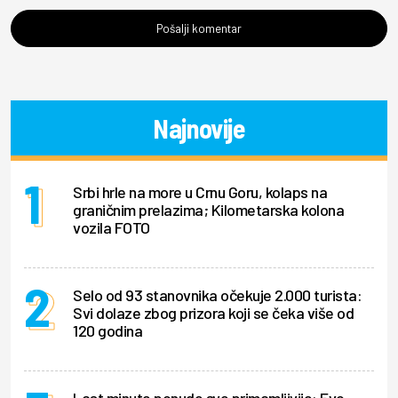
Pošalji komentar
Najnovije
Srbi hrle na more u Crnu Goru, kolaps na
graničnim prelazima; Kilometarska kolona
vozila FOTO
Selo od 93 stanovnika očekuje 2.000 turista:
Svi dolaze zbog prizora koji se čeka više od
120 godina