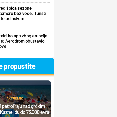
red špica sezone
omore bez vode; Turisti
ete odlaskom
alni kolaps zbog erupcije
ne; Aerodrom obustavio
tove
e propustite
AKTUELNO
AKTUELNO
Srbi prave "lom" u Grčkoj, nasta
 patroliraju nad grčkim
žučna rasprava: "Od jutra grmi
Kazne idu do 73.000 evra
muzika, ljudi ne mogu da odmor