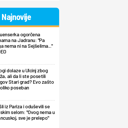
Najnovije
fluenserka ogorčena
nama na Jadranu: "Pa
a nema ni na Sejšelima..."
DEO
gi dolaze u Ulcinj zbog
ža, ali da li ste posetili
gov Stari grad? Evo zašto
toliko poseban
li iz Pariza i oduševili se
pskim selom: "Ovog nema u
ncuskoj, sve je prelepo"