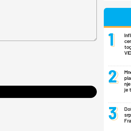
In
ce
tog
VI
Mno
pla
nje
je 
Doš
sr
Fra