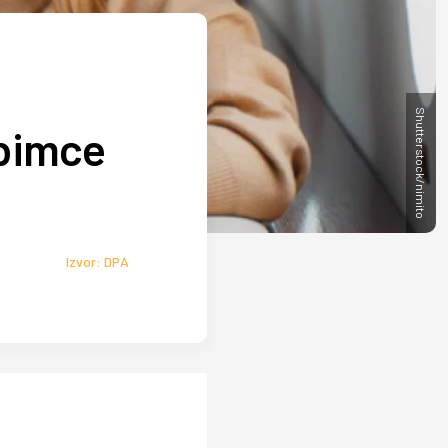
Shutterstock/nimito
ubimce
Izvor: DPA