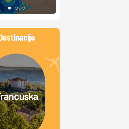
Destinacije
rancuska