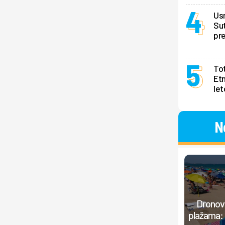
Us
Sut
pr
Tot
Et
le
N
Dronovi
plažama: 