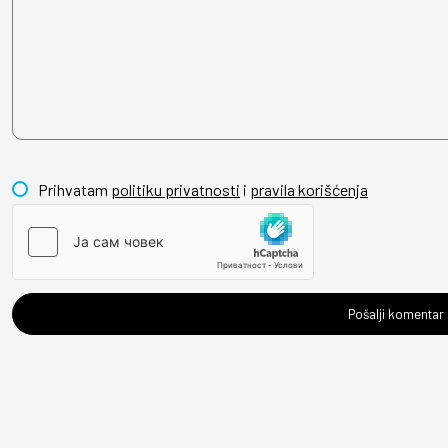
Prihvatam
politiku privatnosti
i
pravila korišćenja
Pošalji komentar