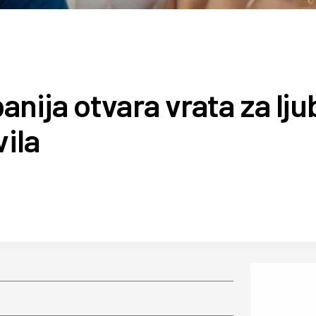
nija otvara vrata za lj
vila