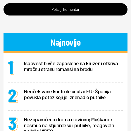
Pošalji komentar
Najnovije
Ispovest bivše zaposlene na kruzeru otkriva
mračnu stranu romansi na brodu
Neočekivane kontrole unutar EU; Španija
povukla potez koji je iznenadio putnike
Nezapamćena drama u avionu; Muškarac
nasrnuo na stjuardesu i putnike, reagovala