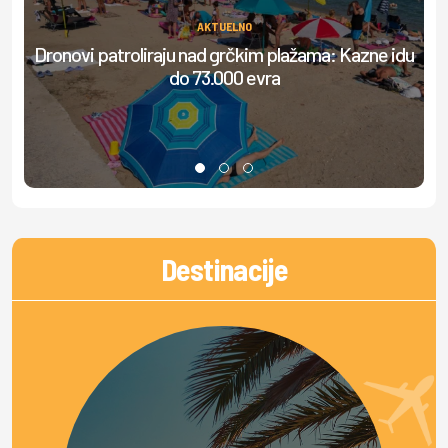
AKTUELNO
Dronovi patroliraju nad grčkim plažama: Kazne idu
S
do 73.000 evra
Destinacije