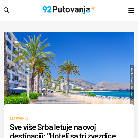
Shutterstock/Aliaksandr Antanovich
LETOVANJE
Sve više Srba letuje na ovoj
destinaciji: "Hoteli sa tri zvezdice