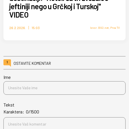
jeftiniji nego u Grčkoj i Turskoj"
VIDEO
26.2.2026.
15:03
Izvor: B92.net, Prva TV
1
OSTAVITE KOMENTAR
Ime
Tekst
Karaktera:
0
/
1500