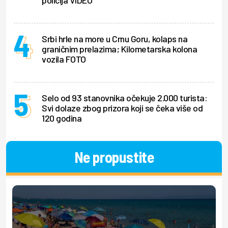
policija VIDEO
Srbi hrle na more u Crnu Goru, kolaps na
graničnim prelazima; Kilometarska kolona
vozila FOTO
Selo od 93 stanovnika očekuje 2.000 turista:
Svi dolaze zbog prizora koji se čeka više od
120 godina
Ne propustite