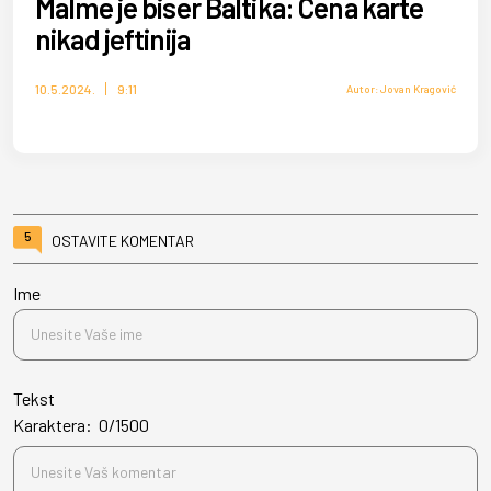
Malme je biser Baltika: Cena karte
nikad jeftinija
10.5.2024.
9:11
Autor: Jovan Kragović
5
OSTAVITE KOMENTAR
Ime
Tekst
Karaktera:
0
/
1500