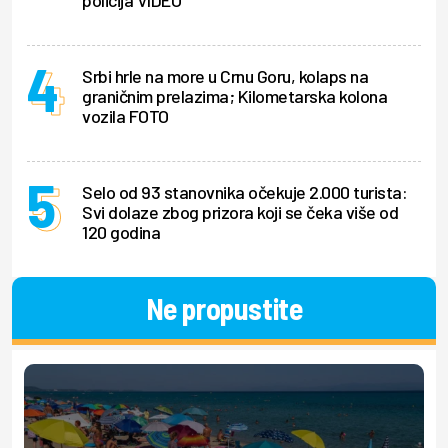
policija VIDEO
Srbi hrle na more u Crnu Goru, kolaps na
graničnim prelazima; Kilometarska kolona
vozila FOTO
Selo od 93 stanovnika očekuje 2.000 turista:
Svi dolaze zbog prizora koji se čeka više od
120 godina
Ne propustite