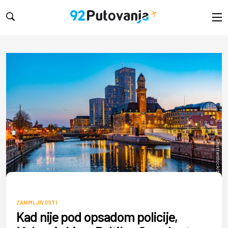
Shutterstock/trabantos
ZANIMLJIVOSTI
Kad nije pod opsadom policije,