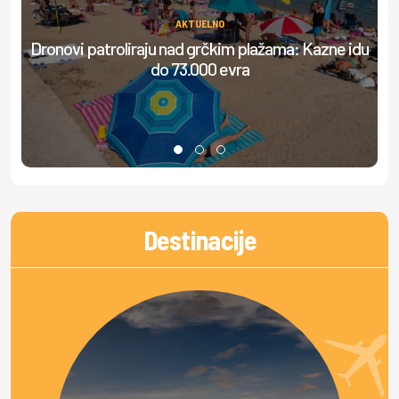
AKTUELNO
Dronovi patroliraju nad grčkim plažama: Kazne idu
do 73.000 evra
do
Destinacije