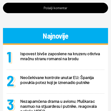
Pošalji komentar
Najnovije
Ispovest bivše zaposlene na kruzeru otkriva
mračnu stranu romansi na brodu
Neočekivane kontrole unutar EU; Španija
povukla potez koji je iznenadio putnike
Nezapamćena drama u avionu; Muškarac
nasrnuo na stjuardesu i putnike, reagovala