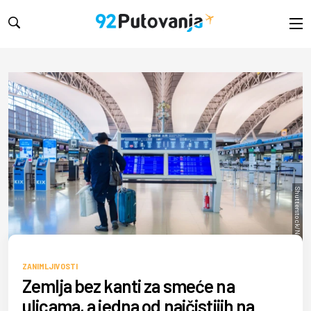
Shutterstock/Nuamfolio
ZANIMLJIVOSTI
Zemlja bez kanti za smeće na
ulicama, a jedna od najčistijih na