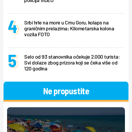
policija VIDEO
Srbi hrle na more u Crnu Goru, kolaps na
graničnim prelazima; Kilometarska kolona
vozila FOTO
Selo od 93 stanovnika očekuje 2.000 turista:
Svi dolaze zbog prizora koji se čeka više od
120 godina
Ne propustite