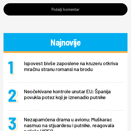
Pošalji komentar
Najnovije
Ispovest bivše zaposlene na kruzeru otkriva
mračnu stranu romansi na brodu
Neočekivane kontrole unutar EU; Španija
povukla potez koji je iznenadio putnike
Nezapamćena drama u avionu; Muškarac
nasrnuo na stjuardesu i putnike, reagovala