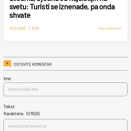
svetu: Turisti se iznenade, pa onda
shvate
25.9.2025.
8:53
Izvor: putni kofer
4
OSTAVITE KOMENTAR
Ime
Tekst
Karaktera:
0
/
1500