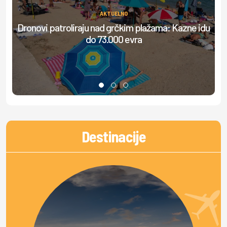
AKTUELNO
Dronovi patroliraju nad grčkim plažama: Kazne idu
do 73.000 evra
do
Destinacije