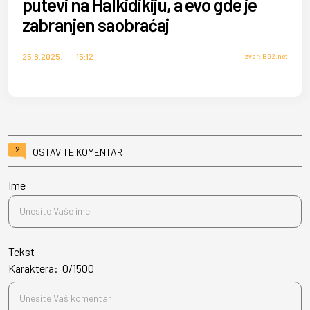
putevi na Halkidikiju, a evo gde je
zabranjen saobraćaj
25.8.2025.
15:12
Izvor: B92.net
2
OSTAVITE KOMENTAR
Ime
Tekst
Karaktera:
0
/
1500