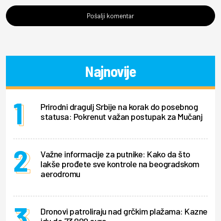
Pošalji komentar
Najnovije
Prirodni dragulj Srbije na korak do posebnog
statusa: Pokrenut važan postupak za Mučanj
Važne informacije za putnike: Kako da što
lakše prođete sve kontrole na beogradskom
aerodromu
Dronovi patroliraju nad grčkim plažama: Kazne