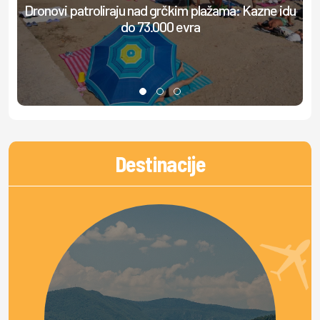
Dronovi patroliraju nad grčkim plažama: Kazne idu
Ml
do 73.000 evra
Destinacije