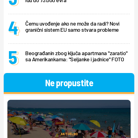
idu do 73.000 evra
Čemu uvođenje ako ne može da radi? Novi
granični sistem EU samo stvara probleme
Beograđanin zbog ključa apartmana "zaratio"
sa Amerikankama: "Seljanke i jadnice" FOTO
Ne propustite
AKTUELNO