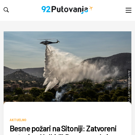
Aris MESSINIS / AFP / Profimedia
AKTUELNO
Besne požari na Sitoniji: Zatvoreni