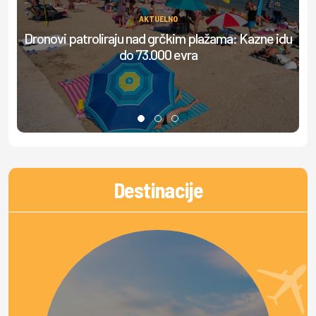
AKTUELNO
Dronovi patroliraju nad grčkim plažama: Kazne idu
do 73.000 evra
do
Destinacije