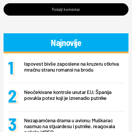
Pošalji komentar
Najnovije
Ispovest bivše zaposlene na kruzeru otkriva
mračnu stranu romansi na brodu
Neočekivane kontrole unutar EU; Španija
povukla potez koji je iznenadio putnike
Nezapamćena drama u avionu; Muškarac
nasrnuo na stjuardesu i putnike, reagovala