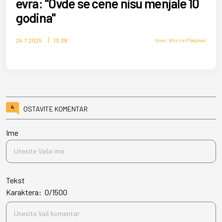
evra: "Ovde se cene nisu menjale 10
godina"
24.7.2025.
13:38
Izvor: Blic.rs/Flagman
4
OSTAVITE KOMENTAR
Ime
Tekst
Karaktera:
0
/
1500