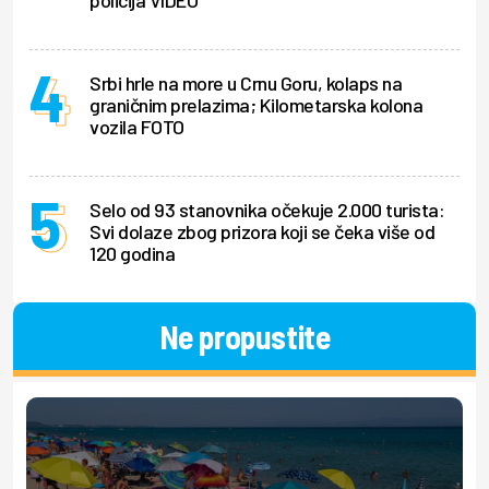
policija VIDEO
Srbi hrle na more u Crnu Goru, kolaps na
graničnim prelazima; Kilometarska kolona
vozila FOTO
Selo od 93 stanovnika očekuje 2.000 turista:
Svi dolaze zbog prizora koji se čeka više od
120 godina
Ne propustite