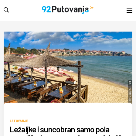
Shutterstock/rustamank
LETOVANJE
Ležaljke i suncobran samo pola