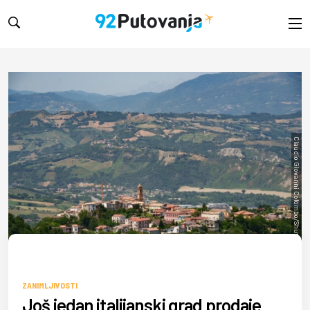
Claudio Giovanni Colombo/Shutterstock
ZANIMLJIVOSTI
Još jedan italijanski grad prodaje