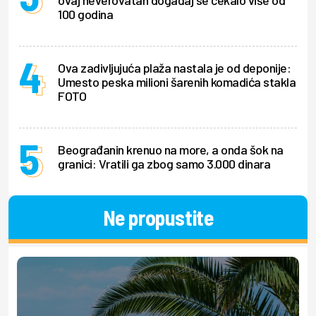
ovaj neverovatan događaj se čekalo više od
100 godina
Ova zadivljujuća plaža nastala je od deponije:
Umesto peska milioni šarenih komadića stakla
FOTO
Beograđanin krenuo na more, a onda šok na
granici: Vratili ga zbog samo 3.000 dinara
Ne propustite