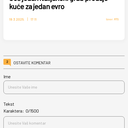
kuće za jedan evro
19.3.2025.
17:11
Izvor: RTS
2
OSTAVITE KOMENTAR
Ime
Tekst
Karaktera:
0
/
1500