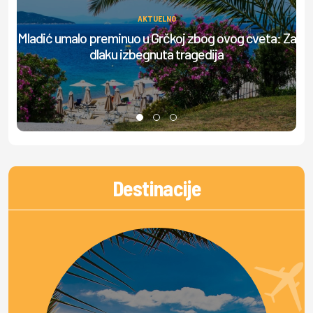
AKTUELNO
Ov
Mladić umalo preminuo u Grčkoj zbog ovog cveta: Za
dlaku izbegnuta tragedija
Destinacije