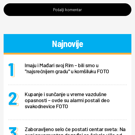
Pošalji komentar
Najnovije
Imaju i Mađari svoj Rim – bili smo u
"najsrećnijem gradu" u komšiluku FOTO
Kupanje i sunčanje u vreme vazdušne
opasnosti – ovde su alarmi postali deo
svakodnevice FOTO
Zaboravljeno selo će postati centar sveta: Na