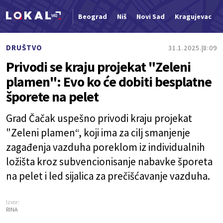
Beograd
Niš
Novi Sad
Kragujevac
Nova vest
DRUŠTVO
31.1.2025.
8:09
Privodi se kraju projekat "Zeleni
plamen": Evo ko će dobiti besplatne
šporete na pelet
Grad Čačak uspešno privodi kraju projekat
"Zeleni plamen“, koji ima za cilj smanjenje
zagađenja vazduha poreklom iz individualnih
ložišta kroz subvencionisanje nabavke šporeta
na pelet i led sijalica za prečišćavanje vazduha.
Izvor:
RINA