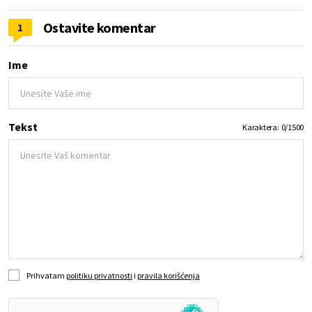
Ostavite komentar
1
Ime
Tekst
Karaktera:
0
/
1500
Prihvatam
politiku privatnosti
i
pravila korišćenja